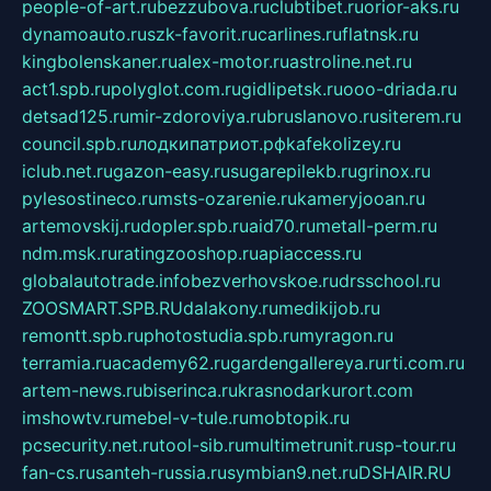
people-of-art.ru
bezzubova.ru
clubtibet.ru
orior-aks.ru
dynamoauto.ru
szk-favorit.ru
carlines.ru
flatnsk.ru
kingbolenskaner.ru
alex-motor.ru
astroline.net.ru
act1.spb.ru
polyglot.com.ru
gidlipetsk.ru
ooo-driada.ru
detsad125.ru
mir-zdoroviya.ru
bruslanovo.ru
siterem.ru
council.spb.ru
лодкипатриот.рф
kafekolizey.ru
iclub.net.ru
gazon-easy.ru
sugarepilekb.ru
grinox.ru
pylesostineco.ru
msts-ozarenie.ru
kameryjooan.ru
artemovskij.ru
dopler.spb.ru
aid70.ru
metall-perm.ru
ndm.msk.ru
ratingzooshop.ru
apiaccess.ru
globalautotrade.info
bezverhovskoe.ru
drsschool.ru
ZOOSMART.SPB.RU
dalakony.ru
medikijob.ru
remontt.spb.ru
photostudia.spb.ru
myragon.ru
terramia.ru
academy62.ru
gardengallereya.ru
rti.com.ru
artem-news.ru
biserinca.ru
krasnodarkurort.com
imshowtv.ru
mebel-v-tule.ru
mobtopik.ru
pcsecurity.net.ru
tool-sib.ru
multimetrunit.ru
sp-tour.ru
fan-cs.ru
santeh-russia.ru
symbian9.net.ru
DSHAIR.RU