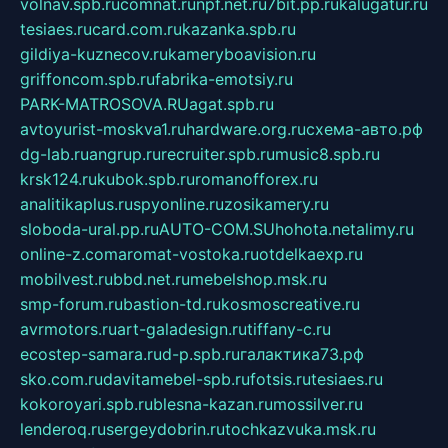
volnav.spb.ru
comnat.ru
npf.net.ru
7bit.pp.ru
kalugatur.ru
tesiaes.ru
card.com.ru
kazanka.spb.ru
gildiya-kuznecov.ru
kameryboavision.ru
griffoncom.spb.ru
fabrika-emotsiy.ru
PARK-MATROSOVA.RU
agat.spb.ru
avtoyurist-moskva1.ru
hardware.org.ru
схема-авто.рф
dg-lab.ru
angrup.ru
recruiter.spb.ru
music8.spb.ru
krsk124.ru
kubok.spb.ru
romanofforex.ru
analitikaplus.ru
spyonline.ru
zosikamery.ru
sloboda-ural.pp.ru
AUTO-COM.SU
hohota.net
alimy.ru
online-z.com
aromat-vostoka.ru
otdelkaexp.ru
mobilvest.ru
bbd.net.ru
mebelshop.msk.ru
smp-forum.ru
bastion-td.ru
kosmoscreative.ru
avrmotors.ru
art-galadesign.ru
tiffany-c.ru
ecostep-samara.ru
d-p.spb.ru
галактика73.рф
sko.com.ru
davitamebel-spb.ru
fotsis.ru
tesiaes.ru
kokoroyari.spb.ru
blesna-kazan.ru
mossilver.ru
lenderoq.ru
sergeydobrin.ru
tochkazvuka.msk.ru