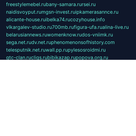
freestylemebel.ru
bany-samara.ru
rsei.ru
naidisvoyput.ru
mgsn-invest.ru
ipkamerasannce.ru
alicante-house.ru
ibelka74.ru
cozyhouse.info
vlkargalev-studio.ru
700mb.ru
figura-ufa.ru
alina-live.ru
belarusiannews.ru
womenknow.ru
dos-vniimk.ru
sega.net.ru
dv.net.ru
phenomenonsofhistory.com
telesputnik.net.ru
wall.pp.ru
pylesosroidmi.ru
gtc-clan.ru
cligs.ru
bibikazap.ru
popova.org.ru
netwhistler.spb.ru
bellvil.ru
bonzon.ru
iss-vladik.ru
defiparis.net.ru
las-gryzas.ru
amku.ru
electednews.spb.ru
feather.org.ru
spar72.ru
tankiigri.ru
dominus.com.ru
ibtree.ru
sanykool.pp.ru
unixlib.org.ru
menatep.spb.ru
gartenterrassen.ru
printeka.ru
skvozilka.com.ru
parkovka-pub.ru
lovemobi.ru
art-ru.ru
emulatorz.com.ru
alucomp.com.ru
tatforum.com.ru
alternativa-profi.ru
dermakler.ru
artsurvey.ru
aredir.ru
khimspas.ru
centr-maxi.ru
2018r.ru
bort-stomer-defort.ru
professional2.ru
gibsons.ru