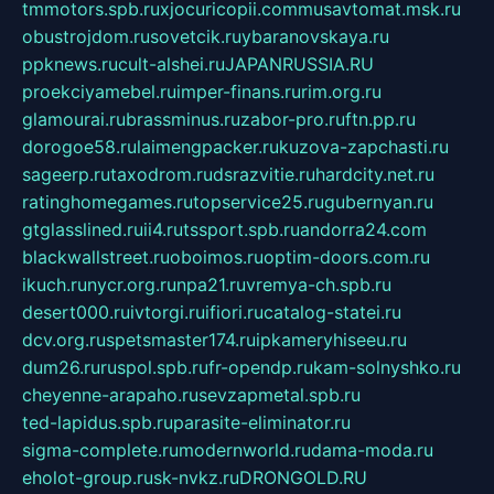
tmmotors.spb.ru
xjocuricopii.com
musavtomat.msk.ru
obustrojdom.ru
sovetcik.ru
ybaranovskaya.ru
ppknews.ru
cult-alshei.ru
JAPANRUSSIA.RU
proekciyamebel.ru
imper-finans.ru
rim.org.ru
glamourai.ru
brassminus.ru
zabor-pro.ru
ftn.pp.ru
dorogoe58.ru
laimengpacker.ru
kuzova-zapchasti.ru
sageerp.ru
taxodrom.ru
dsrazvitie.ru
hardcity.net.ru
ratinghomegames.ru
topservice25.ru
gubernyan.ru
gtglasslined.ru
ii4.ru
tssport.spb.ru
andorra24.com
blackwallstreet.ru
oboimos.ru
optim-doors.com.ru
ikuch.ru
nycr.org.ru
npa21.ru
vremya-ch.spb.ru
desert000.ru
ivtorgi.ru
ifiori.ru
catalog-statei.ru
dcv.org.ru
spetsmaster174.ru
ipkameryhiseeu.ru
dum26.ru
ruspol.spb.ru
fr-opendp.ru
kam-solnyshko.ru
cheyenne-arapaho.ru
sevzapmetal.spb.ru
ted-lapidus.spb.ru
parasite-eliminator.ru
sigma-complete.ru
modernworld.ru
dama-moda.ru
eholot-group.ru
sk-nvkz.ru
DRONGOLD.RU