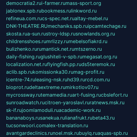
democratia2.ru
i-farmer.ru
mass-sport.org
jablonex.spb.ru
bookmess.ru
linkword.ru
refineua.com.ru
cs-spec.net.ru
altay-mebel.ru
DNK-THEATRE.RU
mechaniks.spb.ru
ipcamtechage.ru
skosta.ru
a-sun.ru
stroy-ldsp.ru
snowlands.org.ru
childrensshoes.ru
mrlizzy.ru
mebelsofiakrd.ru
bulizhenko.ru
rumantick.net.ru
mtszerno.ru
daily-fishing.ru
glushiteli-v-spb.ru
megasat.org.ru
localization.net.ru
flyingfish.pp.ru
ds5teremok.ru
aclib.spb.ru
komissionka30.ru
mag-profit.ru
icentre-74.ru
leasing-nsk.ru
hd39.ru
rcd.com.ru
bioprot.ru
deltaextreme.ru
mirkotlov07.ru
mycrossway.ru
temamedia.ru
art-fusing.ru
cbslefort.ru
sunroadwatch.ru
citroen-yaroslavl.ru
ratnews.msk.ru
sk-if.ru
joomlamoduli.ru
academic-work.ru
bananaboys.ru
sanekua.ru
lianafrukt.ru
beta43.ru
tucsonwoori.com
alex-translation.ru
avantgardeclinics.ru
noel.msk.ru
buylq.ru
aquas-spb.ru