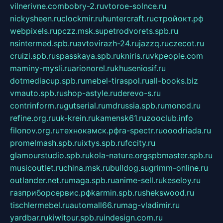
vilnerivne.com
bobry-2.ru
vtoroe-solnce.ru
nickysheen.ru
clockmir.ru
huntercraft.ru
стройокт.рф
webpixels.ru
pczz.msk.su
petrodvorets.spb.ru
nsintermed.spb.ru
avtovirazh-24.ru
jazzq.ru
czecot.ru
cruizi.spb.ru
spasskaya.spb.ru
kniris.ru
vkpeople.com
maminy-mysli.ru
arionorel.ru
khuseniosif.ru
dotmediacup.spb.ru
mebel-tiraspol.ru
all-books.biz
vmauto.spb.ru
shop-astyle.ru
derevo-s.ru
contrinform.ru
gutserial.ru
mdrussia.spb.ru
monod.ru
refine.org.ru
uk-krein.ru
kamensk61.ru
zooclub.info
filonov.org.ru
технокамск.рф
ra-spectr.ru
ooodriada.ru
promelmash.spb.ru
ixtys.spb.ru
fccity.ru
glamourstudio.spb.ru
kola-nature.org
spbmaster.spb.ru
musicoutlet.ru
china.msk.ru
bulldog.su
grimm-online.ru
outlander.net.ru
maga.spb.ru
anime-sell.ru
keseloy.ru
газприборсервис.рф
karmin.spb.ru
shekswood.ru
tischlermebel.ru
automall66.ru
mag-vladimir.ru
yardbar.ru
kiwitour.spb.ru
indesign.com.ru