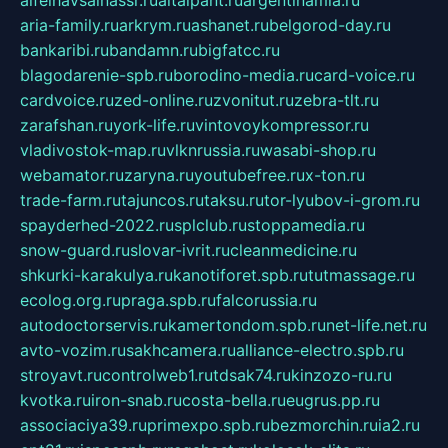
aria-family.ru
arkrym.ru
ashanet.ru
belgorod-day.ru
bankaribi.ru
bandamn.ru
bigfatcc.ru
blagodarenie-spb.ru
borodino-media.ru
card-voice.ru
cardvoice.ru
zed-online.ru
zvonitut.ru
zebra-tlt.ru
zarafshan.ru
york-life.ru
vintovoykompressor.ru
vladivostok-map.ru
vlknrussia.ru
wasabi-shop.ru
webamator.ru
zaryna.ru
youtubefree.ru
x-ton.ru
trade-farm.ru
tajuncos.ru
taksu.ru
tor-lyubov-i-grom.ru
spayderhed-2022.ru
splclub.ru
stoppamedia.ru
snow-guard.ru
slovar-ivrit.ru
cleanmedicine.ru
shkurki-karakulya.ru
kanotiforet.spb.ru
tutmassage.ru
ecolog.org.ru
praga.spb.ru
falcorussia.ru
autodoctorservis.ru
kamertondom.spb.ru
net-life.net.ru
avto-vozim.ru
sakhcamera.ru
alliance-electro.spb.ru
stroyavt.ru
controlweb1.ru
tdsak74.ru
kinzozo-ru.ru
kvotka.ru
iron-snab.ru
costa-bella.ru
eugrus.pp.ru
associaciya39.ru
primexpo.spb.ru
bezmorchin.ru
ia2.ru