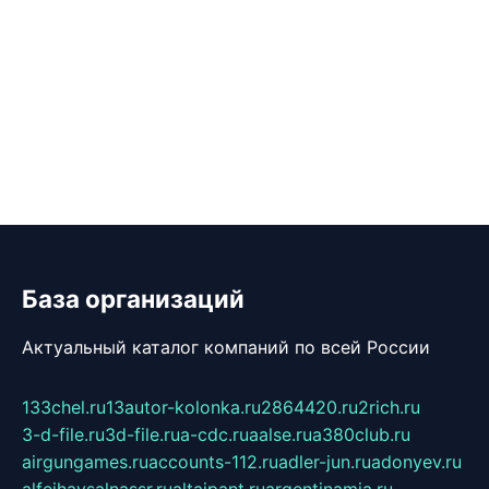
База организаций
Актуальный каталог компаний по всей России
133chel.ru
13autor-kolonka.ru
2864420.ru
2rich.ru
3-d-file.ru
3d-file.ru
a-cdc.ru
aalse.ru
a380club.ru
airgungames.ru
accounts-112.ru
adler-jun.ru
adonyev.ru
alfeihavsalnassr.ru
altaipant.ru
argentinamia.ru