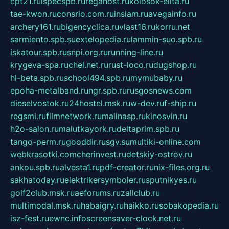
cpt21.ru
ispecspb.ru
regahost.ru
kolosok-elita.ru
tae-kwon.ru
consrio.com.ru
insiam.ru
avegainfo.ru
archery161.ru
bigencyclica.ru
vlast16.ru
korru.net
sarmiento.spb.su
extelopedia.ru
lammin-suo.spb.ru
iskatour.spb.ru
snpi.org.ru
running-line.ru
krygeva-spa.ru
chel.net.ru
rust-loco.ru
dugshop.ru
hl-beta.spb.ru
school494.spb.ru
mymubaby.ru
epoha-metalband.ru
ngr.spb.ru
rusgosnews.com
dieselvostok.ru
24hostel.msk.ru
w-dev.ru
f-ship.ru
regsmi.ru
filmnetwork.ru
malinasp.ru
kinosvin.ru
h2o-salon.ru
malutkayork.ru
deltaprim.spb.ru
tango-perm.ru
gooddir.ru
sgv.su
multiki-online.com
webkrasotki.com
cherinvest.ru
detskiy-ostrov.ru
ankou.spb.ru
alvesta1.ru
pdf-creator.ru
nix-files.org.ru
sakhatoday.ru
elektrikersymboler.ru
sputnikyes.ru
golf2club.msk.ru
aeforums.ru
zallclub.ru
multimodal.msk.ru
habaigry.ru
haikko.ru
sobakopedia.ru
isz-fest.ru
ewnc.info
screensaver-clock.net.ru