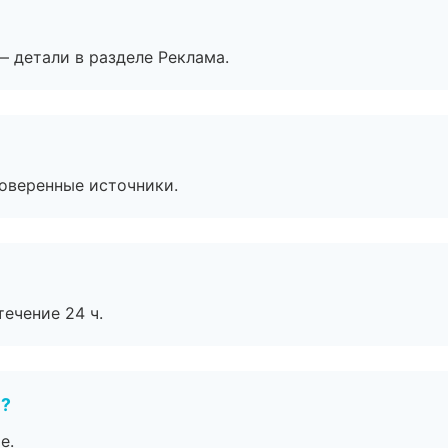
— детали в разделе Реклама.
роверенные источники.
течение 24 ч.
е?
е.