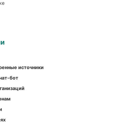
ке
ми
еренные источники
чат-бот
ганизаций
онам
и
иях