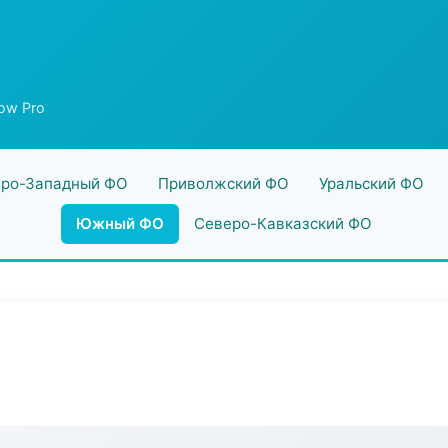
ow Pro
ро-Западный ФО
Приволжский ФО
Уральский ФО
Южный ФО
Северо-Кавказский ФО