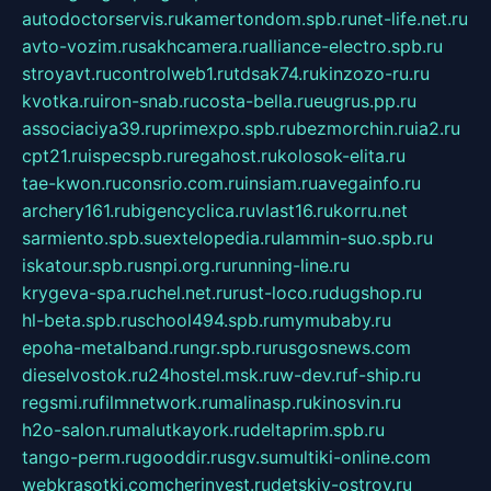
autodoctorservis.ru
kamertondom.spb.ru
net-life.net.ru
avto-vozim.ru
sakhcamera.ru
alliance-electro.spb.ru
stroyavt.ru
controlweb1.ru
tdsak74.ru
kinzozo-ru.ru
kvotka.ru
iron-snab.ru
costa-bella.ru
eugrus.pp.ru
associaciya39.ru
primexpo.spb.ru
bezmorchin.ru
ia2.ru
cpt21.ru
ispecspb.ru
regahost.ru
kolosok-elita.ru
tae-kwon.ru
consrio.com.ru
insiam.ru
avegainfo.ru
archery161.ru
bigencyclica.ru
vlast16.ru
korru.net
sarmiento.spb.su
extelopedia.ru
lammin-suo.spb.ru
iskatour.spb.ru
snpi.org.ru
running-line.ru
krygeva-spa.ru
chel.net.ru
rust-loco.ru
dugshop.ru
hl-beta.spb.ru
school494.spb.ru
mymubaby.ru
epoha-metalband.ru
ngr.spb.ru
rusgosnews.com
dieselvostok.ru
24hostel.msk.ru
w-dev.ru
f-ship.ru
regsmi.ru
filmnetwork.ru
malinasp.ru
kinosvin.ru
h2o-salon.ru
malutkayork.ru
deltaprim.spb.ru
tango-perm.ru
gooddir.ru
sgv.su
multiki-online.com
webkrasotki.com
cherinvest.ru
detskiy-ostrov.ru