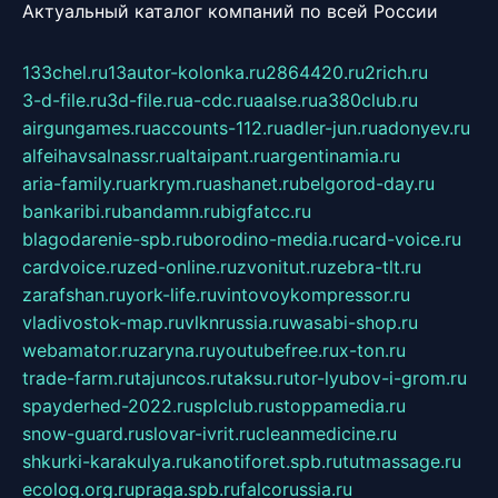
Актуальный каталог компаний по всей России
133chel.ru
13autor-kolonka.ru
2864420.ru
2rich.ru
3-d-file.ru
3d-file.ru
a-cdc.ru
aalse.ru
a380club.ru
airgungames.ru
accounts-112.ru
adler-jun.ru
adonyev.ru
alfeihavsalnassr.ru
altaipant.ru
argentinamia.ru
aria-family.ru
arkrym.ru
ashanet.ru
belgorod-day.ru
bankaribi.ru
bandamn.ru
bigfatcc.ru
blagodarenie-spb.ru
borodino-media.ru
card-voice.ru
cardvoice.ru
zed-online.ru
zvonitut.ru
zebra-tlt.ru
zarafshan.ru
york-life.ru
vintovoykompressor.ru
vladivostok-map.ru
vlknrussia.ru
wasabi-shop.ru
webamator.ru
zaryna.ru
youtubefree.ru
x-ton.ru
trade-farm.ru
tajuncos.ru
taksu.ru
tor-lyubov-i-grom.ru
spayderhed-2022.ru
splclub.ru
stoppamedia.ru
snow-guard.ru
slovar-ivrit.ru
cleanmedicine.ru
shkurki-karakulya.ru
kanotiforet.spb.ru
tutmassage.ru
ecolog.org.ru
praga.spb.ru
falcorussia.ru