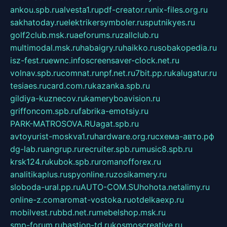
ankou.spb.ru
alvesta1.ru
pdf-creator.ru
nix-files.org.ru
sakhatoday.ru
elektrikersymboler.ru
sputnikyes.ru
golf2club.msk.ru
aeforums.ru
zallclub.ru
multimodal.msk.ru
habaigry.ru
haikko.ru
sobakopedia.ru
isz-fest.ru
ewnc.info
screensaver-clock.net.ru
volnav.spb.ru
comnat.ru
npf.net.ru
7bit.pp.ru
kalugatur.ru
tesiaes.ru
card.com.ru
kazanka.spb.ru
gildiya-kuznecov.ru
kameryboavision.ru
griffoncom.spb.ru
fabrika-emotsiy.ru
PARK-MATROSOVA.RU
agat.spb.ru
avtoyurist-moskva1.ru
hardware.org.ru
схема-авто.рф
dg-lab.ru
angrup.ru
recruiter.spb.ru
music8.spb.ru
krsk124.ru
kubok.spb.ru
romanofforex.ru
analitikaplus.ru
spyonline.ru
zosikamery.ru
sloboda-ural.pp.ru
AUTO-COM.SU
hohota.net
alimy.ru
online-z.com
aromat-vostoka.ru
otdelkaexp.ru
mobilvest.ru
bbd.net.ru
mebelshop.msk.ru
smp-forum.ru
bastion-td.ru
kosmoscreative.ru