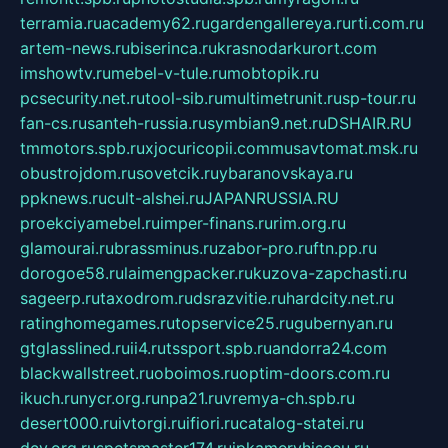
terramia.ru
academy62.ru
gardengallereya.ru
rti.com.ru
artem-news.ru
biserinca.ru
krasnodarkurort.com
imshowtv.ru
mebel-v-tule.ru
mobtopik.ru
pcsecurity.net.ru
tool-sib.ru
multimetrunit.ru
sp-tour.ru
fan-cs.ru
santeh-russia.ru
symbian9.net.ru
DSHAIR.RU
tmmotors.spb.ru
xjocuricopii.com
musavtomat.msk.ru
obustrojdom.ru
sovetcik.ru
ybaranovskaya.ru
ppknews.ru
cult-alshei.ru
JAPANRUSSIA.RU
proekciyamebel.ru
imper-finans.ru
rim.org.ru
glamourai.ru
brassminus.ru
zabor-pro.ru
ftn.pp.ru
dorogoe58.ru
laimengpacker.ru
kuzova-zapchasti.ru
sageerp.ru
taxodrom.ru
dsrazvitie.ru
hardcity.net.ru
ratinghomegames.ru
topservice25.ru
gubernyan.ru
gtglasslined.ru
ii4.ru
tssport.spb.ru
andorra24.com
blackwallstreet.ru
oboimos.ru
optim-doors.com.ru
ikuch.ru
nycr.org.ru
npa21.ru
vremya-ch.spb.ru
desert000.ru
ivtorgi.ru
ifiori.ru
catalog-statei.ru
dcv.org.ru
spetsmaster174.ru
ipkameryhiseeu.ru