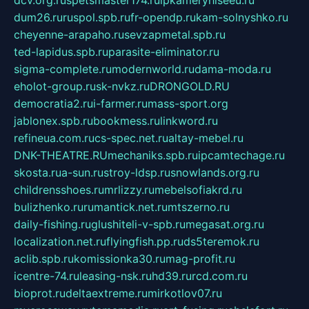
dum26.ru
ruspol.spb.ru
fr-opendp.ru
kam-solnyshko.ru
cheyenne-arapaho.ru
sevzapmetal.spb.ru
ted-lapidus.spb.ru
parasite-eliminator.ru
sigma-complete.ru
modernworld.ru
dama-moda.ru
eholot-group.ru
sk-nvkz.ru
DRONGOLD.RU
democratia2.ru
i-farmer.ru
mass-sport.org
jablonex.spb.ru
bookmess.ru
linkword.ru
refineua.com.ru
cs-spec.net.ru
altay-mebel.ru
DNK-THEATRE.RU
mechaniks.spb.ru
ipcamtechage.ru
skosta.ru
a-sun.ru
stroy-ldsp.ru
snowlands.org.ru
childrensshoes.ru
mrlizzy.ru
mebelsofiakrd.ru
bulizhenko.ru
rumantick.net.ru
mtszerno.ru
daily-fishing.ru
glushiteli-v-spb.ru
megasat.org.ru
localization.net.ru
flyingfish.pp.ru
ds5teremok.ru
aclib.spb.ru
komissionka30.ru
mag-profit.ru
icentre-74.ru
leasing-nsk.ru
hd39.ru
rcd.com.ru
bioprot.ru
deltaextreme.ru
mirkotlov07.ru