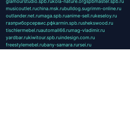
glamourstudio.spb.ru
kola-nature.org
spbmaster.spb.ru
musicoutlet.ru
china.msk.ru
bulldog.su
grimm-online.ru
outlander.net.ru
maga.spb.ru
anime-sell.ru
keseloy.ru
газприборсервис.рф
karmin.spb.ru
shekswood.ru
tischlermebel.ru
automall66.ru
mag-vladimir.ru
yardbar.ru
kiwitour.spb.ru
indesign.com.ru
freestylemebel.ru
bany-samara.ru
rsei.ru
naidisvoyput.ru
mgsn-invest.ru
ipkamerasannce.ru
alicante-house.ru
ibelka74.ru
cozyhouse.info
vlkargalev-studio.ru
700mb.ru
figura-ufa.ru
alina-live.ru
belarusiannews.ru
womenknow.ru
dos-vniimk.ru
sega.net.ru
dv.net.ru
phenomenonsofhistory.com
telesputnik.net.ru
wall.pp.ru
pylesosroidmi.ru
gtc-clan.ru
cligs.ru
bibikazap.ru
popova.org.ru
netwhistler.spb.ru
bellvil.ru
bonzon.ru
iss-vladik.ru
defiparis.net.ru
las-gryzas.ru
amku.ru
electednews.spb.ru
feather.org.ru
spar72.ru
tankiigri.ru
dominus.com.ru
ibtree.ru
sanykool.pp.ru
unixlib.org.ru