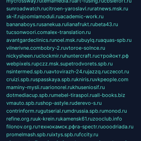
mycrossway.ru
temamedia.ru
art-fusing.ru
cbslefort.ru
sunroadwatch.ru
citroen-yaroslavl.ru
ratnews.msk.ru
sk-if.ru
joomlamoduli.ru
academic-work.ru
bananaboys.ru
sanekua.ru
lianafrukt.ru
beta43.ru
tucsonwoori.com
alex-translation.ru
avantgardeclinics.ru
noel.msk.ru
buylq.ru
aquas-spb.ru
vilnerivne.com
bobry-2.ru
vtoroe-solnce.ru
nickysheen.ru
clockmir.ru
huntercraft.ru
стройокт.рф
webpixels.ru
pczz.msk.su
petrodvorets.spb.ru
nsintermed.spb.ru
avtovirazh-24.ru
jazzq.ru
czecot.ru
cruizi.spb.ru
spasskaya.spb.ru
kniris.ru
vkpeople.com
maminy-mysli.ru
arionorel.ru
khuseniosif.ru
dotmediacup.spb.ru
mebel-tiraspol.ru
all-books.biz
vmauto.spb.ru
shop-astyle.ru
derevo-s.ru
contrinform.ru
gutserial.ru
mdrussia.spb.ru
monod.ru
refine.org.ru
uk-krein.ru
kamensk61.ru
zooclub.info
filonov.org.ru
технокамск.рф
ra-spectr.ru
ooodriada.ru
promelmash.spb.ru
ixtys.spb.ru
fccity.ru