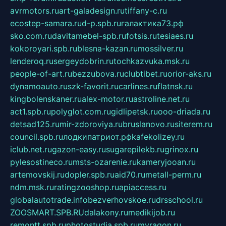
avrmotors.ru
art-galadesign.ru
tiffany-c.ru
ecostep-samara.ru
d-p.spb.ru
галактика73.рф
sko.com.ru
davitamebel-spb.ru
fotsis.ru
tesiaes.ru
kokoroyari.spb.ru
blesna-kazan.ru
mossilver.ru
lenderoq.ru
sergeydobrin.ru
tochkazvuka.msk.ru
people-of-art.ru
bezzubova.ru
clubtibet.ru
orior-aks.ru
dynamoauto.ru
szk-favorit.ru
carlines.ru
flatnsk.ru
kingbolenskaner.ru
alex-motor.ru
astroline.net.ru
act1.spb.ru
polyglot.com.ru
gidlipetsk.ru
ooo-driada.ru
detsad125.ru
mir-zdoroviya.ru
bruslanovo.ru
siterem.ru
council.spb.ru
лодкипатриот.рф
kafekolizey.ru
iclub.net.ru
gazon-easy.ru
sugarepilekb.ru
grinox.ru
pylesostineco.ru
msts-ozarenie.ru
kameryjooan.ru
artemovskij.ru
dopler.spb.ru
aid70.ru
metall-perm.ru
ndm.msk.ru
ratingzooshop.ru
apiaccess.ru
globalautotrade.info
bezverhovskoe.ru
drsschool.ru
ZOOSMART.SPB.RU
dalakony.ru
medikijob.ru
remontt.spb.ru
photostudia.spb.ru
myragon.ru