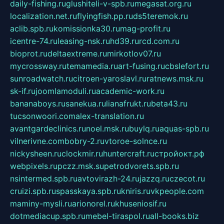
daily-fishing.ru
glushiteli-v-spb.ru
megasat.org.ru
localization.net.ru
flyingfish.pp.ru
ds5teremok.ru
aclib.spb.ru
komissionka30.ru
mag-profit.ru
icentre-74.ru
leasing-nsk.ru
hd39.ru
rcd.com.ru
bioprot.ru
deltaextreme.ru
mirkotlov07.ru
mycrossway.ru
temamedia.ru
art-fusing.ru
cbslefort.ru
sunroadwatch.ru
citroen-yaroslavl.ru
ratnews.msk.ru
sk-if.ru
joomlamoduli.ru
academic-work.ru
bananaboys.ru
sanekua.ru
lianafrukt.ru
beta43.ru
tucsonwoori.com
alex-translation.ru
avantgardeclinics.ru
noel.msk.ru
buylq.ru
aquas-spb.ru
vilnerivne.com
bobry-2.ru
vtoroe-solnce.ru
nickysheen.ru
clockmir.ru
huntercraft.ru
стройокт.рф
webpixels.ru
pczz.msk.su
petrodvorets.spb.ru
nsintermed.spb.ru
avtovirazh-24.ru
jazzq.ru
czecot.ru
cruizi.spb.ru
spasskaya.spb.ru
kniris.ru
vkpeople.com
maminy-mysli.ru
arionorel.ru
khuseniosif.ru
dotmediacup.spb.ru
mebel-tiraspol.ru
all-books.biz