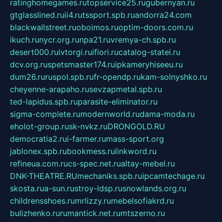
ratinghomegames.ru
topservice25.ru
gubernyan.ru
gtglasslined.ru
ii4.ru
tssport.spb.ru
andorra24.com
blackwallstreet.ru
oboimos.ru
optim-doors.com.ru
ikuch.ru
nycr.org.ru
npa21.ru
vremya-ch.spb.ru
desert000.ru
ivtorgi.ru
ifiori.ru
catalog-statei.ru
dcv.org.ru
spetsmaster174.ru
ipkameryhiseeu.ru
dum26.ru
ruspol.spb.ru
fr-opendp.ru
kam-solnyshko.ru
cheyenne-arapaho.ru
sevzapmetal.spb.ru
ted-lapidus.spb.ru
parasite-eliminator.ru
sigma-complete.ru
modernworld.ru
dama-moda.ru
eholot-group.ru
sk-nvkz.ru
DRONGOLD.RU
democratia2.ru
i-farmer.ru
mass-sport.org
jablonex.spb.ru
bookmess.ru
linkword.ru
refineua.com.ru
cs-spec.net.ru
altay-mebel.ru
DNK-THEATRE.RU
mechaniks.spb.ru
ipcamtechage.ru
skosta.ru
a-sun.ru
stroy-ldsp.ru
snowlands.org.ru
childrensshoes.ru
mrlizzy.ru
mebelsofiakrd.ru
bulizhenko.ru
rumantick.net.ru
mtszerno.ru