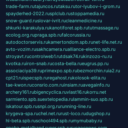
trade-farm.ru
tajuncos.ru
taksu.ru
tor-lyubov-i-grom.ru
spayderhed-2022.ru
splclub.ru
stoppamedia.ru
snow-guard.ru
slovar-ivrit.ru
cleanmedicine.ru
shkurki-karakulya.ru
kanotiforet.spb.ru
tutmassage.ru
ecolog.org.ru
praga.spb.ru
falcorussia.ru
autodoctorservis.ru
kamertondom.spb.ru
net-life.net.ru
avto-vozim.ru
sakhcamera.ru
alliance-electro.spb.ru
stroyavt.ru
controlweb1.ru
tdsak74.ru
kinzozo-ru.ru
kvotka.ru
iron-snab.ru
costa-bella.ru
eugrus.pp.ru
associaciya39.ru
primexpo.spb.ru
bezmorchin.ru
ia2.ru
cpt21.ru
ispecspb.ru
regahost.ru
kolosok-elita.ru
tae-kwon.ru
consrio.com.ru
insiam.ru
avegainfo.ru
archery161.ru
bigencyclica.ru
vlast16.ru
korru.net
sarmiento.spb.su
extelopedia.ru
lammin-suo.spb.ru
iskatour.spb.ru
snpi.org.ru
running-line.ru
krygeva-spa.ru
chel.net.ru
rust-loco.ru
dugshop.ru
hl-beta.spb.ru
school494.spb.ru
mymubaby.ru
epoha-metalband.ru
ngr.spb.ru
rusgosnews.com