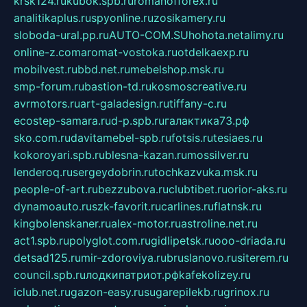
krsk124.ru
kubok.spb.ru
romanofforex.ru
analitikaplus.ru
spyonline.ru
zosikamery.ru
sloboda-ural.pp.ru
AUTO-COM.SU
hohota.net
alimy.ru
online-z.com
aromat-vostoka.ru
otdelkaexp.ru
mobilvest.ru
bbd.net.ru
mebelshop.msk.ru
smp-forum.ru
bastion-td.ru
kosmoscreative.ru
avrmotors.ru
art-galadesign.ru
tiffany-c.ru
ecostep-samara.ru
d-p.spb.ru
галактика73.рф
sko.com.ru
davitamebel-spb.ru
fotsis.ru
tesiaes.ru
kokoroyari.spb.ru
blesna-kazan.ru
mossilver.ru
lenderoq.ru
sergeydobrin.ru
tochkazvuka.msk.ru
people-of-art.ru
bezzubova.ru
clubtibet.ru
orior-aks.ru
dynamoauto.ru
szk-favorit.ru
carlines.ru
flatnsk.ru
kingbolenskaner.ru
alex-motor.ru
astroline.net.ru
act1.spb.ru
polyglot.com.ru
gidlipetsk.ru
ooo-driada.ru
detsad125.ru
mir-zdoroviya.ru
bruslanovo.ru
siterem.ru
council.spb.ru
лодкипатриот.рф
kafekolizey.ru
iclub.net.ru
gazon-easy.ru
sugarepilekb.ru
grinox.ru