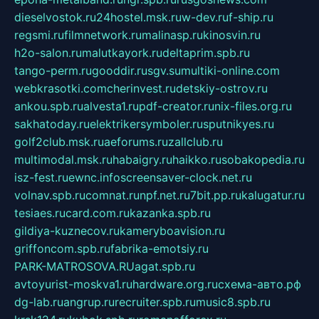
dieselvostok.ru
24hostel.msk.ru
w-dev.ru
f-ship.ru
regsmi.ru
filmnetwork.ru
malinasp.ru
kinosvin.ru
h2o-salon.ru
malutkayork.ru
deltaprim.spb.ru
tango-perm.ru
gooddir.ru
sgv.su
multiki-online.com
webkrasotki.com
cherinvest.ru
detskiy-ostrov.ru
ankou.spb.ru
alvesta1.ru
pdf-creator.ru
nix-files.org.ru
sakhatoday.ru
elektrikersymboler.ru
sputnikyes.ru
golf2club.msk.ru
aeforums.ru
zallclub.ru
multimodal.msk.ru
habaigry.ru
haikko.ru
sobakopedia.ru
isz-fest.ru
ewnc.info
screensaver-clock.net.ru
volnav.spb.ru
comnat.ru
npf.net.ru
7bit.pp.ru
kalugatur.ru
tesiaes.ru
card.com.ru
kazanka.spb.ru
gildiya-kuznecov.ru
kameryboavision.ru
griffoncom.spb.ru
fabrika-emotsiy.ru
PARK-MATROSOVA.RU
agat.spb.ru
avtoyurist-moskva1.ru
hardware.org.ru
схема-авто.рф
dg-lab.ru
angrup.ru
recruiter.spb.ru
music8.spb.ru