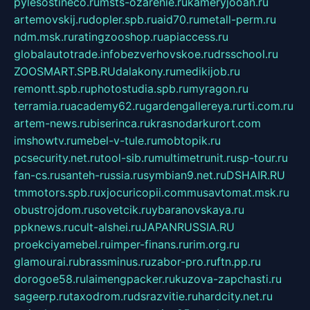
pylesostineco.ru
msts-ozarenie.ru
kameryjooan.ru
artemovskij.ru
dopler.spb.ru
aid70.ru
metall-perm.ru
ndm.msk.ru
ratingzooshop.ru
apiaccess.ru
globalautotrade.info
bezverhovskoe.ru
drsschool.ru
ZOOSMART.SPB.RU
dalakony.ru
medikijob.ru
remontt.spb.ru
photostudia.spb.ru
myragon.ru
terramia.ru
academy62.ru
gardengallereya.ru
rti.com.ru
artem-news.ru
biserinca.ru
krasnodarkurort.com
imshowtv.ru
mebel-v-tule.ru
mobtopik.ru
pcsecurity.net.ru
tool-sib.ru
multimetrunit.ru
sp-tour.ru
fan-cs.ru
santeh-russia.ru
symbian9.net.ru
DSHAIR.RU
tmmotors.spb.ru
xjocuricopii.com
musavtomat.msk.ru
obustrojdom.ru
sovetcik.ru
ybaranovskaya.ru
ppknews.ru
cult-alshei.ru
JAPANRUSSIA.RU
proekciyamebel.ru
imper-finans.ru
rim.org.ru
glamourai.ru
brassminus.ru
zabor-pro.ru
ftn.pp.ru
dorogoe58.ru
laimengpacker.ru
kuzova-zapchasti.ru
sageerp.ru
taxodrom.ru
dsrazvitie.ru
hardcity.net.ru