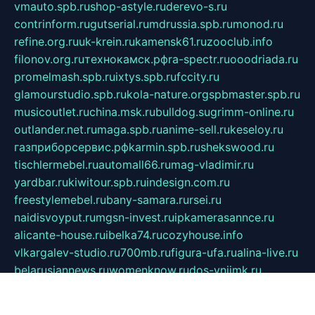
vmauto.spb.ru
shop-astyle.ru
derevo-s.ru
contrinform.ru
gutserial.ru
mdrussia.spb.ru
monod.ru
refine.org.ru
uk-krein.ru
kamensk61.ru
zooclub.info
filonov.org.ru
технокамск.рф
ra-spectr.ru
ooodriada.ru
promelmash.spb.ru
ixtys.spb.ru
fccity.ru
glamourstudio.spb.ru
kola-nature.org
spbmaster.spb.ru
musicoutlet.ru
china.msk.ru
bulldog.su
grimm-online.ru
outlander.net.ru
maga.spb.ru
anime-sell.ru
keseloy.ru
газприборсервис.рф
karmin.spb.ru
shekswood.ru
tischlermebel.ru
automall66.ru
mag-vladimir.ru
yardbar.ru
kiwitour.spb.ru
indesign.com.ru
freestylemebel.ru
bany-samara.ru
rsei.ru
naidisvoyput.ru
mgsn-invest.ru
ipkamerasannce.ru
alicante-house.ru
ibelka74.ru
cozyhouse.info
vlkargalev-studio.ru
700mb.ru
figura-ufa.ru
alina-live.ru
belarusiannews.ru
womenknow.ru
dos-vniimk.ru
sega.net.ru
dv.net.ru
phenomenonsofhistory.com
telesputnik.net.ru
wall.pp.ru
pylesosroidmi.ru