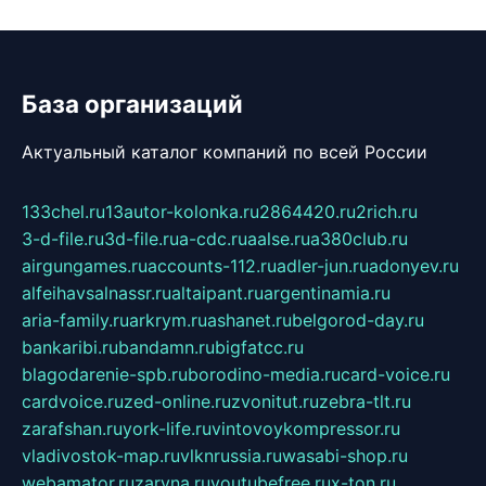
База организаций
Актуальный каталог компаний по всей России
133chel.ru
13autor-kolonka.ru
2864420.ru
2rich.ru
3-d-file.ru
3d-file.ru
a-cdc.ru
aalse.ru
a380club.ru
airgungames.ru
accounts-112.ru
adler-jun.ru
adonyev.ru
alfeihavsalnassr.ru
altaipant.ru
argentinamia.ru
aria-family.ru
arkrym.ru
ashanet.ru
belgorod-day.ru
bankaribi.ru
bandamn.ru
bigfatcc.ru
blagodarenie-spb.ru
borodino-media.ru
card-voice.ru
cardvoice.ru
zed-online.ru
zvonitut.ru
zebra-tlt.ru
zarafshan.ru
york-life.ru
vintovoykompressor.ru
vladivostok-map.ru
vlknrussia.ru
wasabi-shop.ru
webamator.ru
zaryna.ru
youtubefree.ru
x-ton.ru