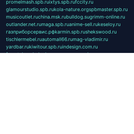
promelmash.spb.ru
ixtys.spb.ru
fccity.ru
glamourstudio.spb.ru
kola-nature.org
spbmaster.spb.ru
musicoutlet.ru
china.msk.ru
bulldog.su
grimm-online.ru
outlander.net.ru
maga.spb.ru
anime-sell.ru
keseloy.ru
газприборсервис.рф
karmin.spb.ru
shekswood.ru
tischlermebel.ru
automall66.ru
mag-vladimir.ru
yardbar.ru
kiwitour.spb.ru
indesign.com.ru
freestylemebel.ru
bany-samara.ru
rsei.ru
naidisvoyput.ru
mgsn-invest.ru
ipkamerasannce.ru
alicante-house.ru
ibelka74.ru
cozyhouse.info
vlkargalev-studio.ru
700mb.ru
figura-ufa.ru
alina-live.ru
belarusiannews.ru
womenknow.ru
dos-vniimk.ru
sega.net.ru
dv.net.ru
phenomenonsofhistory.com
telesputnik.net.ru
wall.pp.ru
pylesosroidmi.ru
gtc-clan.ru
cligs.ru
bibikazap.ru
popova.org.ru
netwhistler.spb.ru
bellvil.ru
bonzon.ru
iss-vladik.ru
defiparis.net.ru
las-gryzas.ru
amku.ru
electednews.spb.ru
feather.org.ru
spar72.ru
tankiigri.ru