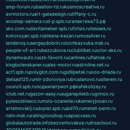
smp-forum.ru
bastion-td.ru
kosmoscreative.ru
avrmotors.ru
art-galadesign.ru
tiffany-c.ru
ecostep-samara.ru
d-p.spb.ru
галактика73.рф
sko.com.ru
davitamebel-spb.ru
fotsis.ru
tesiaes.ru
kokoroyari.spb.ru
blesna-kazan.ru
mossilver.ru
lenderoq.ru
sergeydobrin.ru
tochkazvuka.msk.ru
people-of-art.ru
bezzubova.ru
clubtibet.ru
orior-aks.ru
dynamoauto.ru
szk-favorit.ru
carlines.ru
flatnsk.ru
kingbolenskaner.ru
alex-motor.ru
astroline.net.ru
act1.spb.ru
polyglot.com.ru
gidlipetsk.ru
ooo-driada.ru
detsad125.ru
mir-zdoroviya.ru
bruslanovo.ru
siterem.ru
council.spb.ru
лодкипатриот.рф
kafekolizey.ru
iclub.net.ru
gazon-easy.ru
sugarepilekb.ru
grinox.ru
pylesostineco.ru
msts-ozarenie.ru
kameryjooan.ru
artemovskij.ru
dopler.spb.ru
aid70.ru
metall-perm.ru
ndm.msk.ru
ratingzooshop.ru
apiaccess.ru
globalautotrade.info
bezverhovskoe.ru
drsschool.ru
ZOOSMART.SPB.RU
dalakony.ru
medikijob.ru