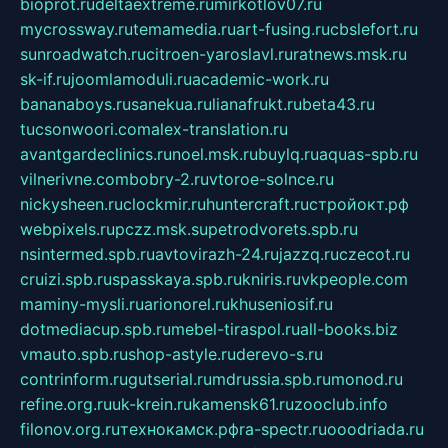
bioprot.ru
deltaextreme.ru
mirkotlov07.ru
mycrossway.ru
temamedia.ru
art-fusing.ru
cbslefort.ru
sunroadwatch.ru
citroen-yaroslavl.ru
ratnews.msk.ru
sk-if.ru
joomlamoduli.ru
academic-work.ru
bananaboys.ru
sanekua.ru
lianafrukt.ru
beta43.ru
tucsonwoori.com
alex-translation.ru
avantgardeclinics.ru
noel.msk.ru
buylq.ru
aquas-spb.ru
vilnerivne.com
bobry-2.ru
vtoroe-solnce.ru
nickysheen.ru
clockmir.ru
huntercraft.ru
стройокт.рф
webpixels.ru
pczz.msk.su
petrodvorets.spb.ru
nsintermed.spb.ru
avtovirazh-24.ru
jazzq.ru
czecot.ru
cruizi.spb.ru
spasskaya.spb.ru
kniris.ru
vkpeople.com
maminy-mysli.ru
arionorel.ru
khuseniosif.ru
dotmediacup.spb.ru
mebel-tiraspol.ru
all-books.biz
vmauto.spb.ru
shop-astyle.ru
derevo-s.ru
contrinform.ru
gutserial.ru
mdrussia.spb.ru
monod.ru
refine.org.ru
uk-krein.ru
kamensk61.ru
zooclub.info
filonov.org.ru
технокамск.рф
ra-spectr.ru
ooodriada.ru