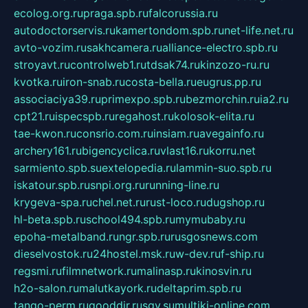
ecolog.org.ru
praga.spb.ru
falcorussia.ru
autodoctorservis.ru
kamertondom.spb.ru
net-life.net.ru
avto-vozim.ru
sakhcamera.ru
alliance-electro.spb.ru
stroyavt.ru
controlweb1.ru
tdsak74.ru
kinzozo-ru.ru
kvotka.ru
iron-snab.ru
costa-bella.ru
eugrus.pp.ru
associaciya39.ru
primexpo.spb.ru
bezmorchin.ru
ia2.ru
cpt21.ru
ispecspb.ru
regahost.ru
kolosok-elita.ru
tae-kwon.ru
consrio.com.ru
insiam.ru
avegainfo.ru
archery161.ru
bigencyclica.ru
vlast16.ru
korru.net
sarmiento.spb.su
extelopedia.ru
lammin-suo.spb.ru
iskatour.spb.ru
snpi.org.ru
running-line.ru
krygeva-spa.ru
chel.net.ru
rust-loco.ru
dugshop.ru
hl-beta.spb.ru
school494.spb.ru
mymubaby.ru
epoha-metalband.ru
ngr.spb.ru
rusgosnews.com
dieselvostok.ru
24hostel.msk.ru
w-dev.ru
f-ship.ru
regsmi.ru
filmnetwork.ru
malinasp.ru
kinosvin.ru
h2o-salon.ru
malutkayork.ru
deltaprim.spb.ru
tango-perm.ru
gooddir.ru
sgv.su
multiki-online.com