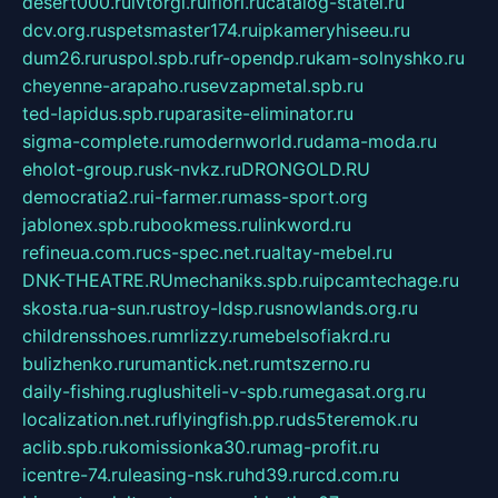
desert000.ru
ivtorgi.ru
ifiori.ru
catalog-statei.ru
dcv.org.ru
spetsmaster174.ru
ipkameryhiseeu.ru
dum26.ru
ruspol.spb.ru
fr-opendp.ru
kam-solnyshko.ru
cheyenne-arapaho.ru
sevzapmetal.spb.ru
ted-lapidus.spb.ru
parasite-eliminator.ru
sigma-complete.ru
modernworld.ru
dama-moda.ru
eholot-group.ru
sk-nvkz.ru
DRONGOLD.RU
democratia2.ru
i-farmer.ru
mass-sport.org
jablonex.spb.ru
bookmess.ru
linkword.ru
refineua.com.ru
cs-spec.net.ru
altay-mebel.ru
DNK-THEATRE.RU
mechaniks.spb.ru
ipcamtechage.ru
skosta.ru
a-sun.ru
stroy-ldsp.ru
snowlands.org.ru
childrensshoes.ru
mrlizzy.ru
mebelsofiakrd.ru
bulizhenko.ru
rumantick.net.ru
mtszerno.ru
daily-fishing.ru
glushiteli-v-spb.ru
megasat.org.ru
localization.net.ru
flyingfish.pp.ru
ds5teremok.ru
aclib.spb.ru
komissionka30.ru
mag-profit.ru
icentre-74.ru
leasing-nsk.ru
hd39.ru
rcd.com.ru