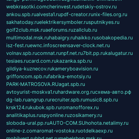
webkrasotki.com
cherinvest.ru
detskiy-ostrov.ru
ankou.spb.ru
alvesta1.ru
pdf-creator.ru
nix-files.org.ru
sakhatoday.ru
elektrikersymboler.ru
sputnikyes.ru
golf2club.msk.ru
aeforums.ru
zallclub.ru
multimodal.msk.ru
habaigry.ru
haikko.ru
sobakopedia.ru
isz-fest.ru
ewnc.info
screensaver-clock.net.ru
volnav.spb.ru
comnat.ru
npf.net.ru
7bit.pp.ru
kalugatur.ru
tesiaes.ru
card.com.ru
kazanka.spb.ru
gildiya-kuznecov.ru
kameryboavision.ru
griffoncom.spb.ru
fabrika-emotsiy.ru
PARK-MATROSOVA.RU
agat.spb.ru
avtoyurist-moskva1.ru
hardware.org.ru
схема-авто.рф
dg-lab.ru
angrup.ru
recruiter.spb.ru
music8.spb.ru
krsk124.ru
kubok.spb.ru
romanofforex.ru
analitikaplus.ru
spyonline.ru
zosikamery.ru
sloboda-ural.pp.ru
AUTO-COM.SU
hohota.net
alimy.ru
online-z.com
aromat-vostoka.ru
otdelkaexp.ru
mobilvest.ru
bbd.net.ru
mebelshop.msk.ru