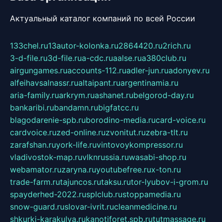
Актуальный каталог компаний по всей России
133chel.ru
13autor-kolonka.ru
2864420.ru
2rich.ru
3-d-file.ru
3d-file.ru
a-cdc.ru
aalse.ru
a380club.ru
airgungames.ru
accounts-112.ru
adler-jun.ru
adonyev.ru
alfeihavsalnassr.ru
altaipant.ru
argentinamia.ru
aria-family.ru
arkrym.ru
ashanet.ru
belgorod-day.ru
bankaribi.ru
bandamn.ru
bigfatcc.ru
blagodarenie-spb.ru
borodino-media.ru
card-voice.ru
cardvoice.ru
zed-online.ru
zvonitut.ru
zebra-tlt.ru
zarafshan.ru
york-life.ru
vintovoykompressor.ru
vladivostok-map.ru
vlknrussia.ru
wasabi-shop.ru
webamator.ru
zaryna.ru
youtubefree.ru
x-ton.ru
trade-farm.ru
tajuncos.ru
taksu.ru
tor-lyubov-i-grom.ru
spayderhed-2022.ru
splclub.ru
stoppamedia.ru
snow-guard.ru
slovar-ivrit.ru
cleanmedicine.ru
shkurki-karakulya.ru
kanotiforet.spb.ru
tutmassage.ru