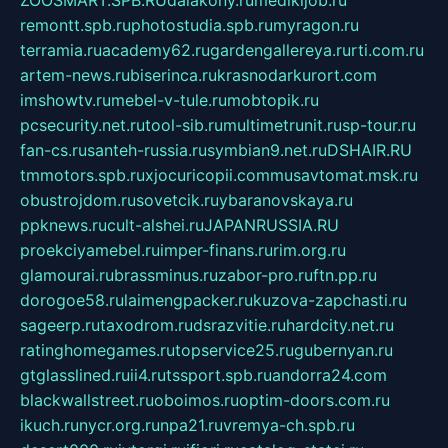
remontt.spb.ru
photostudia.spb.ru
myragon.ru
terramia.ru
academy62.ru
gardengallereya.ru
rti.com.ru
artem-news.ru
biserinca.ru
krasnodarkurort.com
imshowtv.ru
mebel-v-tule.ru
mobtopik.ru
pcsecurity.net.ru
tool-sib.ru
multimetrunit.ru
sp-tour.ru
fan-cs.ru
santeh-russia.ru
symbian9.net.ru
DSHAIR.RU
tmmotors.spb.ru
xjocuricopii.com
musavtomat.msk.ru
obustrojdom.ru
sovetcik.ru
ybaranovskaya.ru
ppknews.ru
cult-alshei.ru
JAPANRUSSIA.RU
proekciyamebel.ru
imper-finans.ru
rim.org.ru
glamourai.ru
brassminus.ru
zabor-pro.ru
ftn.pp.ru
dorogoe58.ru
laimengpacker.ru
kuzova-zapchasti.ru
sageerp.ru
taxodrom.ru
dsrazvitie.ru
hardcity.net.ru
ratinghomegames.ru
topservice25.ru
gubernyan.ru
gtglasslined.ru
ii4.ru
tssport.spb.ru
andorra24.com
blackwallstreet.ru
oboimos.ru
optim-doors.com.ru
ikuch.ru
nycr.org.ru
npa21.ru
vremya-ch.spb.ru