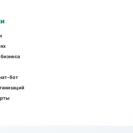
ми
и
иях
 бизнеса
чат-бот
ганизаций
арты