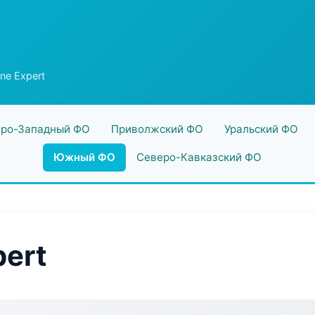
ine Expert
ро-Западный ФО
Приволжский ФО
Уральский ФО
Южный ФО
Северо-Кавказский ФО
pert