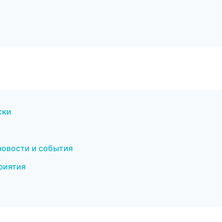
ски
новости и события
риятия