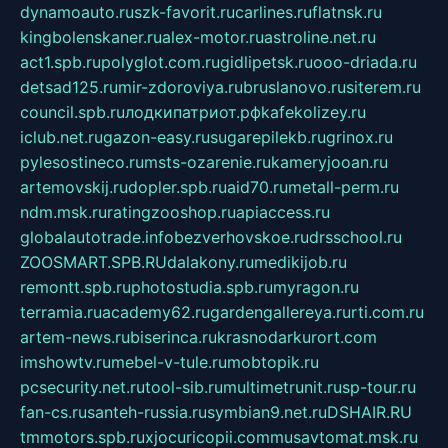
dynamoauto.ru
szk-favorit.ru
carlines.ru
flatnsk.ru
kingbolenskaner.ru
alex-motor.ru
astroline.net.ru
act1.spb.ru
polyglot.com.ru
gidlipetsk.ru
ooo-driada.ru
detsad125.ru
mir-zdoroviya.ru
bruslanovo.ru
siterem.ru
council.spb.ru
лодкипатриот.рф
kafekolizey.ru
iclub.net.ru
gazon-easy.ru
sugarepilekb.ru
grinox.ru
pylesostineco.ru
msts-ozarenie.ru
kameryjooan.ru
artemovskij.ru
dopler.spb.ru
aid70.ru
metall-perm.ru
ndm.msk.ru
ratingzooshop.ru
apiaccess.ru
globalautotrade.info
bezverhovskoe.ru
drsschool.ru
ZOOSMART.SPB.RU
dalakony.ru
medikijob.ru
remontt.spb.ru
photostudia.spb.ru
myragon.ru
terramia.ru
academy62.ru
gardengallereya.ru
rti.com.ru
artem-news.ru
biserinca.ru
krasnodarkurort.com
imshowtv.ru
mebel-v-tule.ru
mobtopik.ru
pcsecurity.net.ru
tool-sib.ru
multimetrunit.ru
sp-tour.ru
fan-cs.ru
santeh-russia.ru
symbian9.net.ru
DSHAIR.RU
tmmotors.spb.ru
xjocuricopii.com
musavtomat.msk.ru