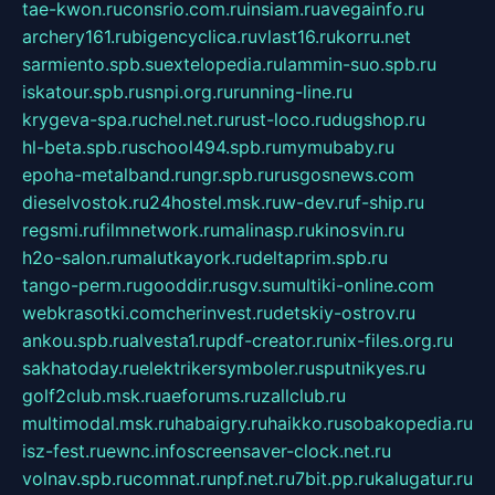
tae-kwon.ru
consrio.com.ru
insiam.ru
avegainfo.ru
archery161.ru
bigencyclica.ru
vlast16.ru
korru.net
sarmiento.spb.su
extelopedia.ru
lammin-suo.spb.ru
iskatour.spb.ru
snpi.org.ru
running-line.ru
krygeva-spa.ru
chel.net.ru
rust-loco.ru
dugshop.ru
hl-beta.spb.ru
school494.spb.ru
mymubaby.ru
epoha-metalband.ru
ngr.spb.ru
rusgosnews.com
dieselvostok.ru
24hostel.msk.ru
w-dev.ru
f-ship.ru
regsmi.ru
filmnetwork.ru
malinasp.ru
kinosvin.ru
h2o-salon.ru
malutkayork.ru
deltaprim.spb.ru
tango-perm.ru
gooddir.ru
sgv.su
multiki-online.com
webkrasotki.com
cherinvest.ru
detskiy-ostrov.ru
ankou.spb.ru
alvesta1.ru
pdf-creator.ru
nix-files.org.ru
sakhatoday.ru
elektrikersymboler.ru
sputnikyes.ru
golf2club.msk.ru
aeforums.ru
zallclub.ru
multimodal.msk.ru
habaigry.ru
haikko.ru
sobakopedia.ru
isz-fest.ru
ewnc.info
screensaver-clock.net.ru
volnav.spb.ru
comnat.ru
npf.net.ru
7bit.pp.ru
kalugatur.ru