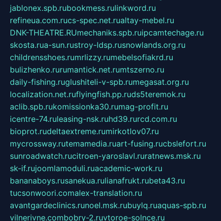
jablonex.spb.ru
bookmess.ru
linkword.ru
refineua.com.ru
cs-spec.net.ru
altay-mebel.ru
DNK-THEATRE.RU
mechaniks.spb.ru
ipcamtechage.ru
skosta.ru
a-sun.ru
stroy-ldsp.ru
snowlands.org.ru
childrensshoes.ru
mrlizzy.ru
mebelsofiakrd.ru
bulizhenko.ru
rumantick.net.ru
mtszerno.ru
daily-fishing.ru
glushiteli-v-spb.ru
megasat.org.ru
localization.net.ru
flyingfish.pp.ru
ds5teremok.ru
aclib.spb.ru
komissionka30.ru
mag-profit.ru
icentre-74.ru
leasing-nsk.ru
hd39.ru
rcd.com.ru
bioprot.ru
deltaextreme.ru
mirkotlov07.ru
mycrossway.ru
temamedia.ru
art-fusing.ru
cbslefort.ru
sunroadwatch.ru
citroen-yaroslavl.ru
ratnews.msk.ru
sk-if.ru
joomlamoduli.ru
academic-work.ru
bananaboys.ru
sanekua.ru
lianafrukt.ru
beta43.ru
tucsonwoori.com
alex-translation.ru
avantgardeclinics.ru
noel.msk.ru
buylq.ru
aquas-spb.ru
vilnerivne.com
bobry-2.ru
vtoroe-solnce.ru