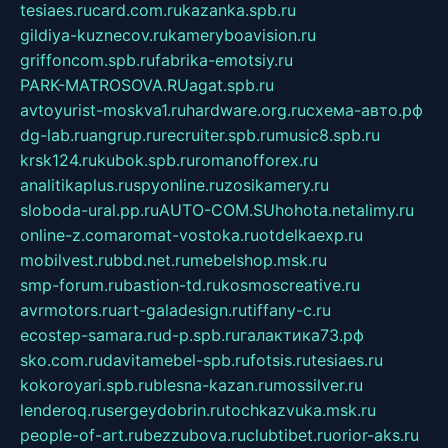
tesiaes.ru
card.com.ru
kazanka.spb.ru
gildiya-kuznecov.ru
kameryboavision.ru
griffoncom.spb.ru
fabrika-emotsiy.ru
PARK-MATROSOVA.RU
agat.spb.ru
avtoyurist-moskva1.ru
hardware.org.ru
схема-авто.рф
dg-lab.ru
angrup.ru
recruiter.spb.ru
music8.spb.ru
krsk124.ru
kubok.spb.ru
romanofforex.ru
analitikaplus.ru
spyonline.ru
zosikamery.ru
sloboda-ural.pp.ru
AUTO-COM.SU
hohota.net
alimy.ru
online-z.com
aromat-vostoka.ru
otdelkaexp.ru
mobilvest.ru
bbd.net.ru
mebelshop.msk.ru
smp-forum.ru
bastion-td.ru
kosmoscreative.ru
avrmotors.ru
art-galadesign.ru
tiffany-c.ru
ecostep-samara.ru
d-p.spb.ru
галактика73.рф
sko.com.ru
davitamebel-spb.ru
fotsis.ru
tesiaes.ru
kokoroyari.spb.ru
blesna-kazan.ru
mossilver.ru
lenderoq.ru
sergeydobrin.ru
tochkazvuka.msk.ru
people-of-art.ru
bezzubova.ru
clubtibet.ru
orior-aks.ru