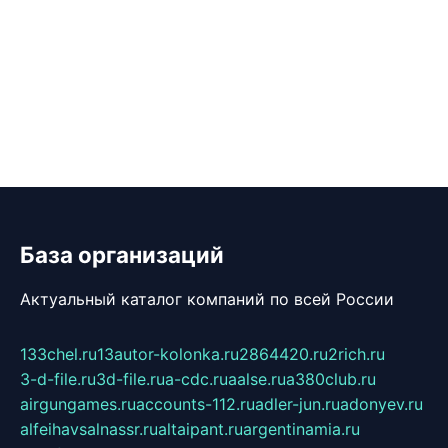
База организаций
Актуальный каталог компаний по всей России
133chel.ru
13autor-kolonka.ru
2864420.ru
2rich.ru
3-d-file.ru
3d-file.ru
a-cdc.ru
aalse.ru
a380club.ru
airgungames.ru
accounts-112.ru
adler-jun.ru
adonyev.ru
alfeihavsalnassr.ru
altaipant.ru
argentinamia.ru