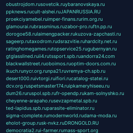
obustrojdom.ru
sovetcik.ru
ybaranovskaya.ru
ppknews.ru
cult-alshei.ru
JAPANRUSSIA.RU
proekciyamebel.ru
imper-finans.ru
rim.org.ru
glamourai.ru
brassminus.ru
zabor-pro.ru
ftn.pp.ru
dorogoe58.ru
laimengpacker.ru
kuzova-zapchasti.ru
sageerp.ru
taxodrom.ru
dsrazvitie.ru
hardcity.net.ru
ratinghomegames.ru
topservice25.ru
gubernyan.ru
gtglasslined.ru
ii4.ru
tssport.spb.ru
andorra24.com
blackwallstreet.ru
oboimos.ru
optim-doors.com.ru
ikuch.ru
nycr.org.ru
npa21.ru
vremya-ch.spb.ru
desert000.ru
ivtorgi.ru
ifiori.ru
catalog-statei.ru
dcv.org.ru
spetsmaster174.ru
ipkameryhiseeu.ru
dum26.ru
ruspol.spb.ru
fr-opendp.ru
kam-solnyshko.ru
cheyenne-arapaho.ru
sevzapmetal.spb.ru
ted-lapidus.spb.ru
parasite-eliminator.ru
sigma-complete.ru
modernworld.ru
dama-moda.ru
eholot-group.ru
sk-nvkz.ru
DRONGOLD.RU
democratia2.ru
i-farmer.ru
mass-sport.org