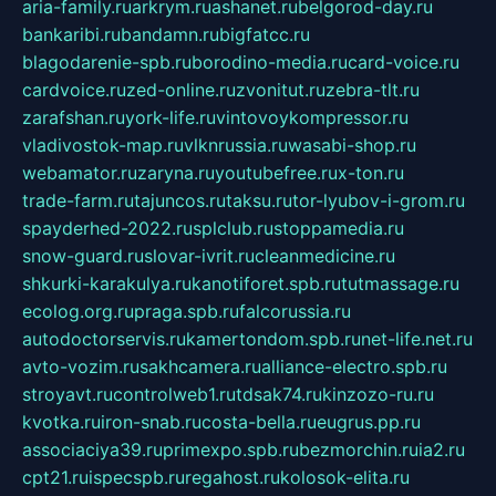
aria-family.ru
arkrym.ru
ashanet.ru
belgorod-day.ru
bankaribi.ru
bandamn.ru
bigfatcc.ru
blagodarenie-spb.ru
borodino-media.ru
card-voice.ru
cardvoice.ru
zed-online.ru
zvonitut.ru
zebra-tlt.ru
zarafshan.ru
york-life.ru
vintovoykompressor.ru
vladivostok-map.ru
vlknrussia.ru
wasabi-shop.ru
webamator.ru
zaryna.ru
youtubefree.ru
x-ton.ru
trade-farm.ru
tajuncos.ru
taksu.ru
tor-lyubov-i-grom.ru
spayderhed-2022.ru
splclub.ru
stoppamedia.ru
snow-guard.ru
slovar-ivrit.ru
cleanmedicine.ru
shkurki-karakulya.ru
kanotiforet.spb.ru
tutmassage.ru
ecolog.org.ru
praga.spb.ru
falcorussia.ru
autodoctorservis.ru
kamertondom.spb.ru
net-life.net.ru
avto-vozim.ru
sakhcamera.ru
alliance-electro.spb.ru
stroyavt.ru
controlweb1.ru
tdsak74.ru
kinzozo-ru.ru
kvotka.ru
iron-snab.ru
costa-bella.ru
eugrus.pp.ru
associaciya39.ru
primexpo.spb.ru
bezmorchin.ru
ia2.ru
cpt21.ru
ispecspb.ru
regahost.ru
kolosok-elita.ru