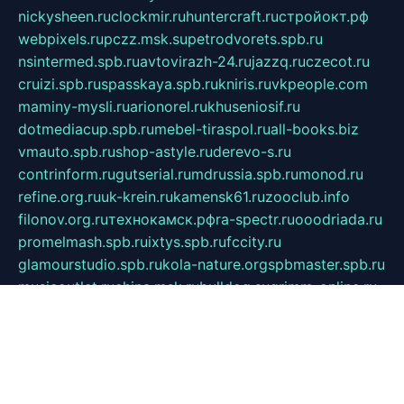
nickysheen.ru
clockmir.ru
huntercraft.ru
стройокт.рф
webpixels.ru
pczz.msk.su
petrodvorets.spb.ru
nsintermed.spb.ru
avtovirazh-24.ru
jazzq.ru
czecot.ru
cruizi.spb.ru
spasskaya.spb.ru
kniris.ru
vkpeople.com
maminy-mysli.ru
arionorel.ru
khuseniosif.ru
dotmediacup.spb.ru
mebel-tiraspol.ru
all-books.biz
vmauto.spb.ru
shop-astyle.ru
derevo-s.ru
contrinform.ru
gutserial.ru
mdrussia.spb.ru
monod.ru
refine.org.ru
uk-krein.ru
kamensk61.ru
zooclub.info
filonov.org.ru
технокамск.рф
ra-spectr.ru
ooodriada.ru
promelmash.spb.ru
ixtys.spb.ru
fccity.ru
glamourstudio.spb.ru
kola-nature.org
spbmaster.spb.ru
musicoutlet.ru
china.msk.ru
bulldog.su
grimm-online.ru
outlander.net.ru
maga.spb.ru
anime-sell.ru
keseloy.ru
газприборсервис.рф
karmin.spb.ru
shekswood.ru
tischlermebel.ru
automall66.ru
mag-vladimir.ru
yardbar.ru
kiwitour.spb.ru
indesign.com.ru
freestylemebel.ru
bany-samara.ru
rsei.ru