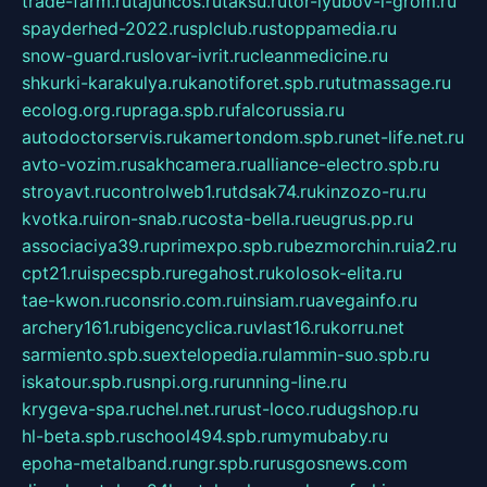
trade-farm.ru
tajuncos.ru
taksu.ru
tor-lyubov-i-grom.ru
spayderhed-2022.ru
splclub.ru
stoppamedia.ru
snow-guard.ru
slovar-ivrit.ru
cleanmedicine.ru
shkurki-karakulya.ru
kanotiforet.spb.ru
tutmassage.ru
ecolog.org.ru
praga.spb.ru
falcorussia.ru
autodoctorservis.ru
kamertondom.spb.ru
net-life.net.ru
avto-vozim.ru
sakhcamera.ru
alliance-electro.spb.ru
stroyavt.ru
controlweb1.ru
tdsak74.ru
kinzozo-ru.ru
kvotka.ru
iron-snab.ru
costa-bella.ru
eugrus.pp.ru
associaciya39.ru
primexpo.spb.ru
bezmorchin.ru
ia2.ru
cpt21.ru
ispecspb.ru
regahost.ru
kolosok-elita.ru
tae-kwon.ru
consrio.com.ru
insiam.ru
avegainfo.ru
archery161.ru
bigencyclica.ru
vlast16.ru
korru.net
sarmiento.spb.su
extelopedia.ru
lammin-suo.spb.ru
iskatour.spb.ru
snpi.org.ru
running-line.ru
krygeva-spa.ru
chel.net.ru
rust-loco.ru
dugshop.ru
hl-beta.spb.ru
school494.spb.ru
mymubaby.ru
epoha-metalband.ru
ngr.spb.ru
rusgosnews.com