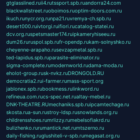
gtglasslined.ru
ii4.ru
tssport.spb.ru
andorra24.com
blackwallstreet.ru
oboimos.ru
optim-doors.com.ru
ikuch.ru
nycr.org.ru
npa21.ru
vremya-ch.spb.ru
desert000.ru
ivtorgi.ru
ifiori.ru
catalog-statei.ru
dcv.org.ru
spetsmaster174.ru
ipkameryhiseeu.ru
dum26.ru
ruspol.spb.ru
fr-opendp.ru
kam-solnyshko.ru
cheyenne-arapaho.ru
sevzapmetal.spb.ru
ted-lapidus.spb.ru
parasite-eliminator.ru
sigma-complete.ru
modernworld.ru
dama-moda.ru
eholot-group.ru
sk-nvkz.ru
DRONGOLD.RU
democratia2.ru
i-farmer.ru
mass-sport.org
jablonex.spb.ru
bookmess.ru
linkword.ru
refineua.com.ru
cs-spec.net.ru
altay-mebel.ru
DNK-THEATRE.RU
mechaniks.spb.ru
ipcamtechage.ru
skosta.ru
a-sun.ru
stroy-ldsp.ru
snowlands.org.ru
childrensshoes.ru
mrlizzy.ru
mebelsofiakrd.ru
bulizhenko.ru
rumantick.net.ru
mtszerno.ru
daily-fishing.ru
glushiteli-v-spb.ru
megasat.org.ru