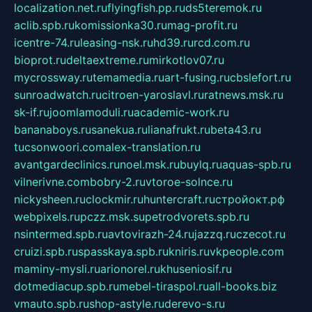
localization.net.ru
flyingfish.pp.ru
ds5teremok.ru
aclib.spb.ru
komissionka30.ru
mag-profit.ru
icentre-74.ru
leasing-nsk.ru
hd39.ru
rcd.com.ru
bioprot.ru
deltaextreme.ru
mirkotlov07.ru
mycrossway.ru
temamedia.ru
art-fusing.ru
cbslefort.ru
sunroadwatch.ru
citroen-yaroslavl.ru
ratnews.msk.ru
sk-if.ru
joomlamoduli.ru
academic-work.ru
bananaboys.ru
sanekua.ru
lianafrukt.ru
beta43.ru
tucsonwoori.com
alex-translation.ru
avantgardeclinics.ru
noel.msk.ru
buylq.ru
aquas-spb.ru
vilnerivne.com
bobry-2.ru
vtoroe-solnce.ru
nickysheen.ru
clockmir.ru
huntercraft.ru
стройокт.рф
webpixels.ru
pczz.msk.su
petrodvorets.spb.ru
nsintermed.spb.ru
avtovirazh-24.ru
jazzq.ru
czecot.ru
cruizi.spb.ru
spasskaya.spb.ru
kniris.ru
vkpeople.com
maminy-mysli.ru
arionorel.ru
khuseniosif.ru
dotmediacup.spb.ru
mebel-tiraspol.ru
all-books.biz
vmauto.spb.ru
shop-astyle.ru
derevo-s.ru