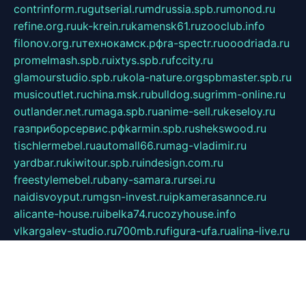
contrinform.ru
gutserial.ru
mdrussia.spb.ru
monod.ru
refine.org.ru
uk-krein.ru
kamensk61.ru
zooclub.info
filonov.org.ru
технокамск.рф
ra-spectr.ru
ooodriada.ru
promelmash.spb.ru
ixtys.spb.ru
fccity.ru
glamourstudio.spb.ru
kola-nature.org
spbmaster.spb.ru
musicoutlet.ru
china.msk.ru
bulldog.su
grimm-online.ru
outlander.net.ru
maga.spb.ru
anime-sell.ru
keseloy.ru
газприборсервис.рф
karmin.spb.ru
shekswood.ru
tischlermebel.ru
automall66.ru
mag-vladimir.ru
yardbar.ru
kiwitour.spb.ru
indesign.com.ru
freestylemebel.ru
bany-samara.ru
rsei.ru
naidisvoyput.ru
mgsn-invest.ru
ipkamerasannce.ru
alicante-house.ru
ibelka74.ru
cozyhouse.info
vlkargalev-studio.ru
700mb.ru
figura-ufa.ru
alina-live.ru
belarusiannews.ru
womenknow.ru
dos-vniimk.ru
sega.net.ru
dv.net.ru
phenomenonsofhistory.com
telesputnik.net.ru
wall.pp.ru
pylesosroidmi.ru
gtc-clan.ru
cligs.ru
bibikazap.ru
popova.org.ru