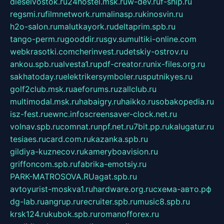
dieselvostok.ru
24hostel.msk.ru
w-dev.ru
f-ship.ru
regsmi.ru
filmnetwork.ru
malinasp.ru
kinosvin.ru
h2o-salon.ru
malutkayork.ru
deltaprim.spb.ru
tango-perm.ru
gooddir.ru
sgv.su
multiki-online.com
webkrasotki.com
cherinvest.ru
detskiy-ostrov.ru
ankou.spb.ru
alvesta1.ru
pdf-creator.ru
nix-files.org.ru
sakhatoday.ru
elektrikersymboler.ru
sputnikyes.ru
golf2club.msk.ru
aeforums.ru
zallclub.ru
multimodal.msk.ru
habaigry.ru
haikko.ru
sobakopedia.ru
isz-fest.ru
ewnc.info
screensaver-clock.net.ru
volnav.spb.ru
comnat.ru
npf.net.ru
7bit.pp.ru
kalugatur.ru
tesiaes.ru
card.com.ru
kazanka.spb.ru
gildiya-kuznecov.ru
kameryboavision.ru
griffoncom.spb.ru
fabrika-emotsiy.ru
PARK-MATROSOVA.RU
agat.spb.ru
avtoyurist-moskva1.ru
hardware.org.ru
схема-авто.рф
dg-lab.ru
angrup.ru
recruiter.spb.ru
music8.spb.ru
krsk124.ru
kubok.spb.ru
romanofforex.ru