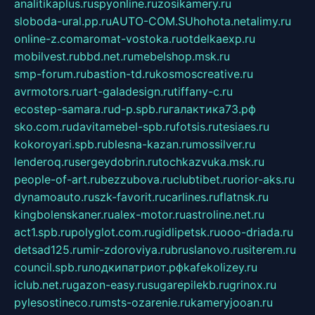
analitikaplus.ru
spyonline.ru
zosikamery.ru
sloboda-ural.pp.ru
AUTO-COM.SU
hohota.net
alimy.ru
online-z.com
aromat-vostoka.ru
otdelkaexp.ru
mobilvest.ru
bbd.net.ru
mebelshop.msk.ru
smp-forum.ru
bastion-td.ru
kosmoscreative.ru
avrmotors.ru
art-galadesign.ru
tiffany-c.ru
ecostep-samara.ru
d-p.spb.ru
галактика73.рф
sko.com.ru
davitamebel-spb.ru
fotsis.ru
tesiaes.ru
kokoroyari.spb.ru
blesna-kazan.ru
mossilver.ru
lenderoq.ru
sergeydobrin.ru
tochkazvuka.msk.ru
people-of-art.ru
bezzubova.ru
clubtibet.ru
orior-aks.ru
dynamoauto.ru
szk-favorit.ru
carlines.ru
flatnsk.ru
kingbolenskaner.ru
alex-motor.ru
astroline.net.ru
act1.spb.ru
polyglot.com.ru
gidlipetsk.ru
ooo-driada.ru
detsad125.ru
mir-zdoroviya.ru
bruslanovo.ru
siterem.ru
council.spb.ru
лодкипатриот.рф
kafekolizey.ru
iclub.net.ru
gazon-easy.ru
sugarepilekb.ru
grinox.ru
pylesostineco.ru
msts-ozarenie.ru
kameryjooan.ru