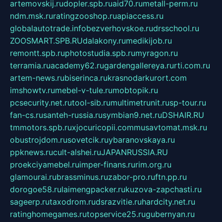
artemovskij.ru
dopler.spb.ru
aid70.ru
metall-perm.ru
ndm.msk.ru
ratingzooshop.ru
apiaccess.ru
globalautotrade.info
bezverhovskoe.ru
drsschool.ru
ZOOSMART.SPB.RU
dalakony.ru
medikijob.ru
remontt.spb.ru
photostudia.spb.ru
myragon.ru
terramia.ru
academy62.ru
gardengallereya.ru
rti.com.ru
artem-news.ru
biserinca.ru
krasnodarkurort.com
imshowtv.ru
mebel-v-tule.ru
mobtopik.ru
pcsecurity.net.ru
tool-sib.ru
multimetrunit.ru
sp-tour.ru
fan-cs.ru
santeh-russia.ru
symbian9.net.ru
DSHAIR.RU
tmmotors.spb.ru
xjocuricopii.com
musavtomat.msk.ru
obustrojdom.ru
sovetcik.ru
ybaranovskaya.ru
ppknews.ru
cult-alshei.ru
JAPANRUSSIA.RU
proekciyamebel.ru
imper-finans.ru
rim.org.ru
glamourai.ru
brassminus.ru
zabor-pro.ru
ftn.pp.ru
dorogoe58.ru
laimengpacker.ru
kuzova-zapchasti.ru
sageerp.ru
taxodrom.ru
dsrazvitie.ru
hardcity.net.ru
ratinghomegames.ru
topservice25.ru
gubernyan.ru