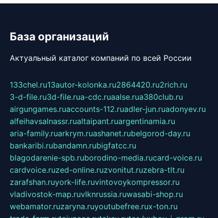
База организаций
Актуальный каталог компаний по всей России
133chel.ru
13autor-kolonka.ru
2864420.ru
2rich.ru
3-d-file.ru
3d-file.ru
a-cdc.ru
aalse.ru
a380club.ru
airgungames.ru
accounts-112.ru
adler-jun.ru
adonyev.ru
alfeihavsalnassr.ru
altaipant.ru
argentinamia.ru
aria-family.ru
arkrym.ru
ashanet.ru
belgorod-day.ru
bankaribi.ru
bandamn.ru
bigfatcc.ru
blagodarenie-spb.ru
borodino-media.ru
card-voice.ru
cardvoice.ru
zed-online.ru
zvonitut.ru
zebra-tlt.ru
zarafshan.ru
york-life.ru
vintovoykompressor.ru
vladivostok-map.ru
vlknrussia.ru
wasabi-shop.ru
webamator.ru
zaryna.ru
youtubefree.ru
x-ton.ru