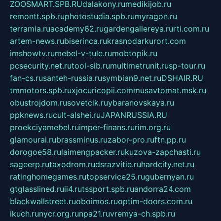
ZOOSMART.SPB.RU
dalakony.ru
medikijob.ru
remontt.spb.ru
photostudia.spb.ru
myragon.ru
terramia.ru
academy62.ru
gardengallereya.ru
rti.com.ru
artem-news.ru
biserinca.ru
krasnodarkurort.com
imshowtv.ru
mebel-v-tule.ru
mobtopik.ru
pcsecurity.net.ru
tool-sib.ru
multimetrunit.ru
sp-tour.ru
fan-cs.ru
santeh-russia.ru
symbian9.net.ru
DSHAIR.RU
tmmotors.spb.ru
xjocuricopii.com
musavtomat.msk.ru
obustrojdom.ru
sovetcik.ru
ybaranovskaya.ru
ppknews.ru
cult-alshei.ru
JAPANRUSSIA.RU
proekciyamebel.ru
imper-finans.ru
rim.org.ru
glamourai.ru
brassminus.ru
zabor-pro.ru
ftn.pp.ru
dorogoe58.ru
laimengpacker.ru
kuzova-zapchasti.ru
sageerp.ru
taxodrom.ru
dsrazvitie.ru
hardcity.net.ru
ratinghomegames.ru
topservice25.ru
gubernyan.ru
gtglasslined.ru
ii4.ru
tssport.spb.ru
andorra24.com
blackwallstreet.ru
oboimos.ru
optim-doors.com.ru
ikuch.ru
nycr.org.ru
npa21.ru
vremya-ch.spb.ru