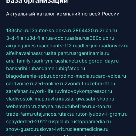
База организаций
Актуальный каталог компаний по всей России
133chel.ru
13autor-kolonka.ru
2864420.ru
2rich.ru
3-d-file.ru
3d-file.ru
a-cdc.ru
aalse.ru
a380club.ru
airgungames.ru
accounts-112.ru
adler-jun.ru
adonyev.ru
alfeihavsalnassr.ru
altaipant.ru
argentinamia.ru
aria-family.ru
arkrym.ru
ashanet.ru
belgorod-day.ru
bankaribi.ru
bandamn.ru
bigfatcc.ru
blagodarenie-spb.ru
borodino-media.ru
card-voice.ru
cardvoice.ru
zed-online.ru
zvonitut.ru
zebra-tlt.ru
zarafshan.ru
york-life.ru
vintovoykompressor.ru
vladivostok-map.ru
vlknrussia.ru
wasabi-shop.ru
webamator.ru
zaryna.ru
youtubefree.ru
x-ton.ru
trade-farm.ru
tajuncos.ru
taksu.ru
tor-lyubov-i-grom.ru
spayderhed-2022.ru
splclub.ru
stoppamedia.ru
snow-guard.ru
slovar-ivrit.ru
cleanmedicine.ru