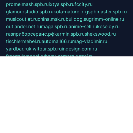
promelmash.spb.ru
ixtys.spb.ru
fccity.ru
glamourstudio.spb.ru
kola-nature.org
spbmaster.spb.ru
musicoutlet.ru
china.msk.ru
bulldog.su
grimm-online.ru
outlander.net.ru
maga.spb.ru
anime-sell.ru
keseloy.ru
газприборсервис.рф
karmin.spb.ru
shekswood.ru
tischlermebel.ru
automall66.ru
mag-vladimir.ru
yardbar.ru
kiwitour.spb.ru
indesign.com.ru
freestylemebel.ru
bany-samara.ru
rsei.ru
naidisvoyput.ru
mgsn-invest.ru
ipkamerasannce.ru
alicante-house.ru
ibelka74.ru
cozyhouse.info
vlkargalev-studio.ru
700mb.ru
figura-ufa.ru
alina-live.ru
belarusiannews.ru
womenknow.ru
dos-vniimk.ru
sega.net.ru
dv.net.ru
phenomenonsofhistory.com
telesputnik.net.ru
wall.pp.ru
pylesosroidmi.ru
gtc-clan.ru
cligs.ru
bibikazap.ru
popova.org.ru
netwhistler.spb.ru
bellvil.ru
bonzon.ru
iss-vladik.ru
defiparis.net.ru
las-gryzas.ru
amku.ru
electednews.spb.ru
feather.org.ru
spar72.ru
tankiigri.ru