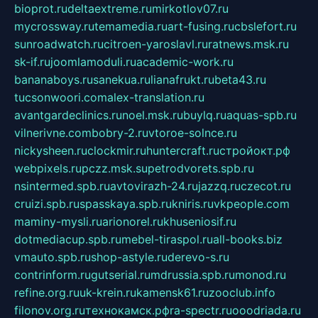
bioprot.ru
deltaextreme.ru
mirkotlov07.ru
mycrossway.ru
temamedia.ru
art-fusing.ru
cbslefort.ru
sunroadwatch.ru
citroen-yaroslavl.ru
ratnews.msk.ru
sk-if.ru
joomlamoduli.ru
academic-work.ru
bananaboys.ru
sanekua.ru
lianafrukt.ru
beta43.ru
tucsonwoori.com
alex-translation.ru
avantgardeclinics.ru
noel.msk.ru
buylq.ru
aquas-spb.ru
vilnerivne.com
bobry-2.ru
vtoroe-solnce.ru
nickysheen.ru
clockmir.ru
huntercraft.ru
стройокт.рф
webpixels.ru
pczz.msk.su
petrodvorets.spb.ru
nsintermed.spb.ru
avtovirazh-24.ru
jazzq.ru
czecot.ru
cruizi.spb.ru
spasskaya.spb.ru
kniris.ru
vkpeople.com
maminy-mysli.ru
arionorel.ru
khuseniosif.ru
dotmediacup.spb.ru
mebel-tiraspol.ru
all-books.biz
vmauto.spb.ru
shop-astyle.ru
derevo-s.ru
contrinform.ru
gutserial.ru
mdrussia.spb.ru
monod.ru
refine.org.ru
uk-krein.ru
kamensk61.ru
zooclub.info
filonov.org.ru
технокамск.рф
ra-spectr.ru
ooodriada.ru