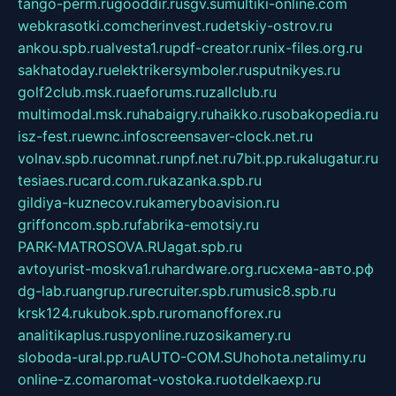
tango-perm.ru
gooddir.ru
sgv.su
multiki-online.com
webkrasotki.com
cherinvest.ru
detskiy-ostrov.ru
ankou.spb.ru
alvesta1.ru
pdf-creator.ru
nix-files.org.ru
sakhatoday.ru
elektrikersymboler.ru
sputnikyes.ru
golf2club.msk.ru
aeforums.ru
zallclub.ru
multimodal.msk.ru
habaigry.ru
haikko.ru
sobakopedia.ru
isz-fest.ru
ewnc.info
screensaver-clock.net.ru
volnav.spb.ru
comnat.ru
npf.net.ru
7bit.pp.ru
kalugatur.ru
tesiaes.ru
card.com.ru
kazanka.spb.ru
gildiya-kuznecov.ru
kameryboavision.ru
griffoncom.spb.ru
fabrika-emotsiy.ru
PARK-MATROSOVA.RU
agat.spb.ru
avtoyurist-moskva1.ru
hardware.org.ru
схема-авто.рф
dg-lab.ru
angrup.ru
recruiter.spb.ru
music8.spb.ru
krsk124.ru
kubok.spb.ru
romanofforex.ru
analitikaplus.ru
spyonline.ru
zosikamery.ru
sloboda-ural.pp.ru
AUTO-COM.SU
hohota.net
alimy.ru
online-z.com
aromat-vostoka.ru
otdelkaexp.ru