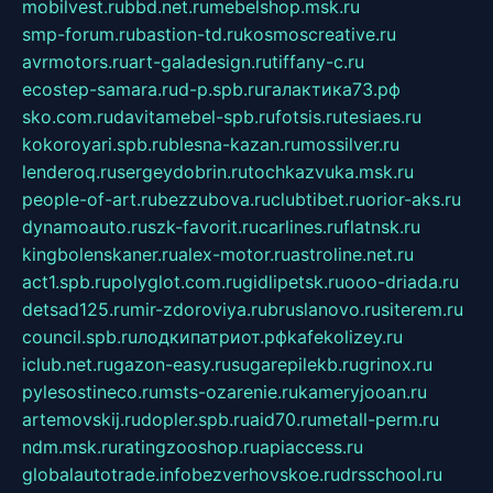
mobilvest.ru
bbd.net.ru
mebelshop.msk.ru
smp-forum.ru
bastion-td.ru
kosmoscreative.ru
avrmotors.ru
art-galadesign.ru
tiffany-c.ru
ecostep-samara.ru
d-p.spb.ru
галактика73.рф
sko.com.ru
davitamebel-spb.ru
fotsis.ru
tesiaes.ru
kokoroyari.spb.ru
blesna-kazan.ru
mossilver.ru
lenderoq.ru
sergeydobrin.ru
tochkazvuka.msk.ru
people-of-art.ru
bezzubova.ru
clubtibet.ru
orior-aks.ru
dynamoauto.ru
szk-favorit.ru
carlines.ru
flatnsk.ru
kingbolenskaner.ru
alex-motor.ru
astroline.net.ru
act1.spb.ru
polyglot.com.ru
gidlipetsk.ru
ooo-driada.ru
detsad125.ru
mir-zdoroviya.ru
bruslanovo.ru
siterem.ru
council.spb.ru
лодкипатриот.рф
kafekolizey.ru
iclub.net.ru
gazon-easy.ru
sugarepilekb.ru
grinox.ru
pylesostineco.ru
msts-ozarenie.ru
kameryjooan.ru
artemovskij.ru
dopler.spb.ru
aid70.ru
metall-perm.ru
ndm.msk.ru
ratingzooshop.ru
apiaccess.ru
globalautotrade.info
bezverhovskoe.ru
drsschool.ru