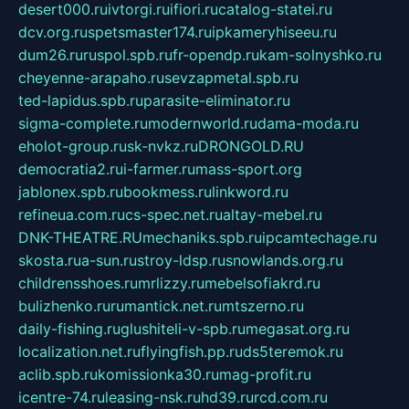
desert000.ru
ivtorgi.ru
ifiori.ru
catalog-statei.ru
dcv.org.ru
spetsmaster174.ru
ipkameryhiseeu.ru
dum26.ru
ruspol.spb.ru
fr-opendp.ru
kam-solnyshko.ru
cheyenne-arapaho.ru
sevzapmetal.spb.ru
ted-lapidus.spb.ru
parasite-eliminator.ru
sigma-complete.ru
modernworld.ru
dama-moda.ru
eholot-group.ru
sk-nvkz.ru
DRONGOLD.RU
democratia2.ru
i-farmer.ru
mass-sport.org
jablonex.spb.ru
bookmess.ru
linkword.ru
refineua.com.ru
cs-spec.net.ru
altay-mebel.ru
DNK-THEATRE.RU
mechaniks.spb.ru
ipcamtechage.ru
skosta.ru
a-sun.ru
stroy-ldsp.ru
snowlands.org.ru
childrensshoes.ru
mrlizzy.ru
mebelsofiakrd.ru
bulizhenko.ru
rumantick.net.ru
mtszerno.ru
daily-fishing.ru
glushiteli-v-spb.ru
megasat.org.ru
localization.net.ru
flyingfish.pp.ru
ds5teremok.ru
aclib.spb.ru
komissionka30.ru
mag-profit.ru
icentre-74.ru
leasing-nsk.ru
hd39.ru
rcd.com.ru