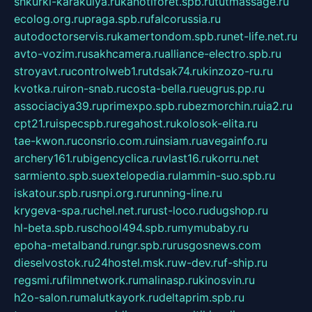
shkurki-karakulya.ru
kanotiforet.spb.ru
tutmassage.ru
ecolog.org.ru
praga.spb.ru
falcorussia.ru
autodoctorservis.ru
kamertondom.spb.ru
net-life.net.ru
avto-vozim.ru
sakhcamera.ru
alliance-electro.spb.ru
stroyavt.ru
controlweb1.ru
tdsak74.ru
kinzozo-ru.ru
kvotka.ru
iron-snab.ru
costa-bella.ru
eugrus.pp.ru
associaciya39.ru
primexpo.spb.ru
bezmorchin.ru
ia2.ru
cpt21.ru
ispecspb.ru
regahost.ru
kolosok-elita.ru
tae-kwon.ru
consrio.com.ru
insiam.ru
avegainfo.ru
archery161.ru
bigencyclica.ru
vlast16.ru
korru.net
sarmiento.spb.su
extelopedia.ru
lammin-suo.spb.ru
iskatour.spb.ru
snpi.org.ru
running-line.ru
krygeva-spa.ru
chel.net.ru
rust-loco.ru
dugshop.ru
hl-beta.spb.ru
school494.spb.ru
mymubaby.ru
epoha-metalband.ru
ngr.spb.ru
rusgosnews.com
dieselvostok.ru
24hostel.msk.ru
w-dev.ru
f-ship.ru
regsmi.ru
filmnetwork.ru
malinasp.ru
kinosvin.ru
h2o-salon.ru
malutkayork.ru
deltaprim.spb.ru