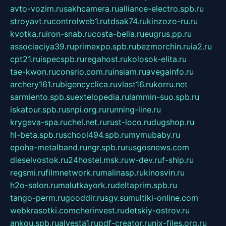
avto-vozim.ru
sakhcamera.ru
alliance-electro.spb.ru
stroyavt.ru
controlweb1.ru
tdsak74.ru
kinzozo-ru.ru
kvotka.ru
iron-snab.ru
costa-bella.ru
eugrus.pp.ru
associaciya39.ru
primexpo.spb.ru
bezmorchin.ru
ia2.ru
cpt21.ru
ispecspb.ru
regahost.ru
kolosok-elita.ru
tae-kwon.ru
consrio.com.ru
insiam.ru
avegainfo.ru
archery161.ru
bigencyclica.ru
vlast16.ru
korru.net
sarmiento.spb.su
extelopedia.ru
lammin-suo.spb.ru
iskatour.spb.ru
snpi.org.ru
running-line.ru
krygeva-spa.ru
chel.net.ru
rust-loco.ru
dugshop.ru
hl-beta.spb.ru
school494.spb.ru
mymubaby.ru
epoha-metalband.ru
ngr.spb.ru
rusgosnews.com
dieselvostok.ru
24hostel.msk.ru
w-dev.ru
f-ship.ru
regsmi.ru
filmnetwork.ru
malinasp.ru
kinosvin.ru
h2o-salon.ru
malutkayork.ru
deltaprim.spb.ru
tango-perm.ru
gooddir.ru
sgv.su
multiki-online.com
webkrasotki.com
cherinvest.ru
detskiy-ostrov.ru
ankou.spb.ru
alvesta1.ru
pdf-creator.ru
nix-files.org.ru