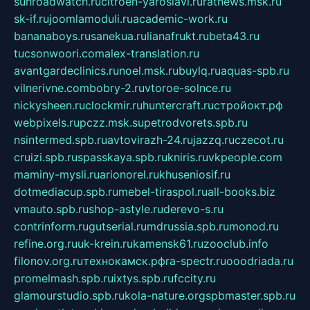
sunroadwatch.ru
citroen-yaroslavl.ru
ratnews.msk.ru
sk-if.ru
joomlamoduli.ru
academic-work.ru
bananaboys.ru
sanekua.ru
lianafrukt.ru
beta43.ru
tucsonwoori.com
alex-translation.ru
avantgardeclinics.ru
noel.msk.ru
buylq.ru
aquas-spb.ru
vilnerivne.com
bobry-2.ru
vtoroe-solnce.ru
nickysheen.ru
clockmir.ru
huntercraft.ru
стройокт.рф
webpixels.ru
pczz.msk.su
petrodvorets.spb.ru
nsintermed.spb.ru
avtovirazh-24.ru
jazzq.ru
czecot.ru
cruizi.spb.ru
spasskaya.spb.ru
kniris.ru
vkpeople.com
maminy-mysli.ru
arionorel.ru
khuseniosif.ru
dotmediacup.spb.ru
mebel-tiraspol.ru
all-books.biz
vmauto.spb.ru
shop-astyle.ru
derevo-s.ru
contrinform.ru
gutserial.ru
mdrussia.spb.ru
monod.ru
refine.org.ru
uk-krein.ru
kamensk61.ru
zooclub.info
filonov.org.ru
технокамск.рф
ra-spectr.ru
ooodriada.ru
promelmash.spb.ru
ixtys.spb.ru
fccity.ru
glamourstudio.spb.ru
kola-nature.org
spbmaster.spb.ru