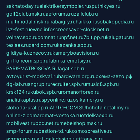
sakhatoday.ru
elektrikersymboler.ru
sputnikyes.ru
golf2club.msk.ru
aeforums.ru
zallclub.ru
multimodal.msk.ru
habaigry.ru
haikko.ru
sobakopedia.ru
isz-fest.ru
ewnc.info
screensaver-clock.net.ru
volnav.spb.ru
comnat.ru
npf.net.ru
7bit.pp.ru
kalugatur.ru
tesiaes.ru
card.com.ru
kazanka.spb.ru
gildiya-kuznecov.ru
kameryboavision.ru
griffoncom.spb.ru
fabrika-emotsiy.ru
PARK-MATROSOVA.RU
agat.spb.ru
avtoyurist-moskva1.ru
hardware.org.ru
схема-авто.рф
dg-lab.ru
angrup.ru
recruiter.spb.ru
music8.spb.ru
krsk124.ru
kubok.spb.ru
romanofforex.ru
analitikaplus.ru
spyonline.ru
zosikamery.ru
sloboda-ural.pp.ru
AUTO-COM.SU
hohota.net
alimy.ru
online-z.com
aromat-vostoka.ru
otdelkaexp.ru
mobilvest.ru
bbd.net.ru
mebelshop.msk.ru
smp-forum.ru
bastion-td.ru
kosmoscreative.ru
avrmotors.ru
art-galadesign.ru
tiffany-c.ru