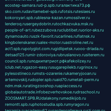
ecostep-samara.ru
d-p.spb.ru
галактика73.рф
sko.com.ru
davitamebel-spb.ru
fotsis.ru
tesiaes.ru
kokoroyari.spb.ru
blesna-kazan.ru
mossilver.ru
lenderoq.ru
sergeydobrin.ru
tochkazvuka.msk.ru
people-of-art.ru
bezzubova.ru
clubtibet.ru
orior-aks.ru
dynamoauto.ru
szk-favorit.ru
carlines.ru
flatnsk.ru
kingbolenskaner.ru
alex-motor.ru
astroline.net.ru
act1.spb.ru
polyglot.com.ru
gidlipetsk.ru
ooo-driada.ru
detsad125.ru
mir-zdoroviya.ru
bruslanovo.ru
siterem.ru
council.spb.ru
лодкипатриот.рф
kafekolizey.ru
iclub.net.ru
gazon-easy.ru
sugarepilekb.ru
grinox.ru
pylesostineco.ru
msts-ozarenie.ru
kameryjooan.ru
artemovskij.ru
dopler.spb.ru
aid70.ru
metall-perm.ru
ndm.msk.ru
ratingzooshop.ru
apiaccess.ru
globalautotrade.info
bezverhovskoe.ru
drsschool.ru
ZOOSMART.SPB.RU
dalakony.ru
medikijob.ru
remontt.spb.ru
photostudia.spb.ru
myragon.ru
terramia.ru
academy62.ru
gardengallereya.ru
rti.com.ru