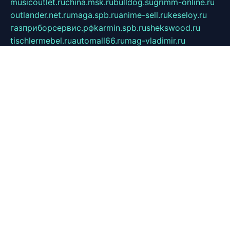
musicoutlet.ru
china.msk.ru
bulldog.su
grimm-online.ru
outlander.net.ru
maga.spb.ru
anime-sell.ru
keseloy.ru
газприборсервис.рф
karmin.spb.ru
shekswood.ru
tischlermebel.ru
automall66.ru
mag-vladimir.ru
yardbar.ru
kiwitour.spb.ru
indesign.com.ru
freestylemebel.ru
bany-samara.ru
rsei.ru
naidisvoyput.ru
mgsn-invest.ru
ipkamerasannce.ru
alicante-house.ru
ibelka74.ru
cozyhouse.info
vlkargalev-studio.ru
700mb.ru
figura-ufa.ru
alina-live.ru
belarusiannews.ru
womenknow.ru
dos-vniimk.ru
sega.net.ru
dv.net.ru
phenomenonsofhistory.com
telesputnik.net.ru
wall.pp.ru
pylesosroidmi.ru
gtc-clan.ru
cligs.ru
bibikazap.ru
popova.org.ru
netwhistler.spb.ru
bellvil.ru
bonzon.ru
iss-vladik.ru
defiparis.net.ru
las-gryzas.ru
amku.ru
electednews.spb.ru
feather.org.ru
spar72.ru
tankiigri.ru
dominus.com.ru
ibtree.ru
sanykool.pp.ru
unixlib.org.ru
menatep.spb.ru
gartenterrassen.ru
printeka.ru