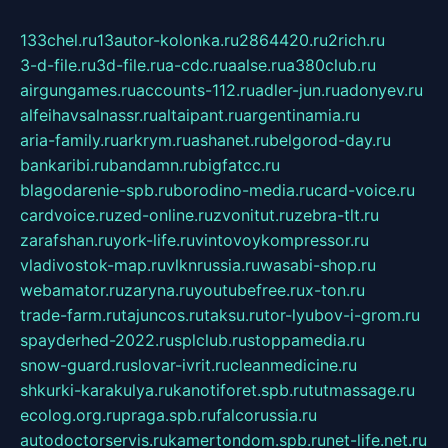
133chel.ru
13autor-kolonka.ru
2864420.ru
2rich.ru
3-d-file.ru
3d-file.ru
a-cdc.ru
aalse.ru
a380club.ru
airgungames.ru
accounts-112.ru
adler-jun.ru
adonyev.ru
alfeihavsalnassr.ru
altaipant.ru
argentinamia.ru
aria-family.ru
arkrym.ru
ashanet.ru
belgorod-day.ru
bankaribi.ru
bandamn.ru
bigfatcc.ru
blagodarenie-spb.ru
borodino-media.ru
card-voice.ru
cardvoice.ru
zed-online.ru
zvonitut.ru
zebra-tlt.ru
zarafshan.ru
york-life.ru
vintovoykompressor.ru
vladivostok-map.ru
vlknrussia.ru
wasabi-shop.ru
webamator.ru
zaryna.ru
youtubefree.ru
x-ton.ru
trade-farm.ru
tajuncos.ru
taksu.ru
tor-lyubov-i-grom.ru
spayderhed-2022.ru
splclub.ru
stoppamedia.ru
snow-guard.ru
slovar-ivrit.ru
cleanmedicine.ru
shkurki-karakulya.ru
kanotiforet.spb.ru
tutmassage.ru
ecolog.org.ru
praga.spb.ru
falcorussia.ru
autodoctorservis.ru
kamertondom.spb.ru
net-life.net.ru