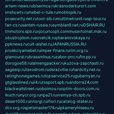
artem-news.ru
biserinca.ru
krasnodarkurort.com
imshowtv.ru
mebel-v-tule.ru
mobtopik.ru
pcsecurity.net.ru
tool-sib.ru
multimetrunit.ru
sp-tour.ru
fan-cs.ru
santeh-russia.ru
symbian9.net.ru
DSHAIR.RU
tmmotors.spb.ru
xjocuricopii.com
musavtomat.msk.ru
obustrojdom.ru
sovetcik.ru
ybaranovskaya.ru
ppknews.ru
cult-alshei.ru
JAPANRUSSIA.RU
proekciyamebel.ru
imper-finans.ru
rim.org.ru
glamourai.ru
brassminus.ru
zabor-pro.ru
ftn.pp.ru
dorogoe58.ru
laimengpacker.ru
kuzova-zapchasti.ru
sageerp.ru
taxodrom.ru
dsrazvitie.ru
hardcity.net.ru
ratinghomegames.ru
topservice25.ru
gubernyan.ru
gtglasslined.ru
ii4.ru
tssport.spb.ru
andorra24.com
blackwallstreet.ru
oboimos.ru
optim-doors.com.ru
ikuch.ru
nycr.org.ru
npa21.ru
vremya-ch.spb.ru
desert000.ru
ivtorgi.ru
ifiori.ru
catalog-statei.ru
dcv.org.ru
spetsmaster174.ru
ipkameryhiseeu.ru
dum26.ru
ruspol.spb.ru
fr-opendp.ru
kam-solnyshko.ru