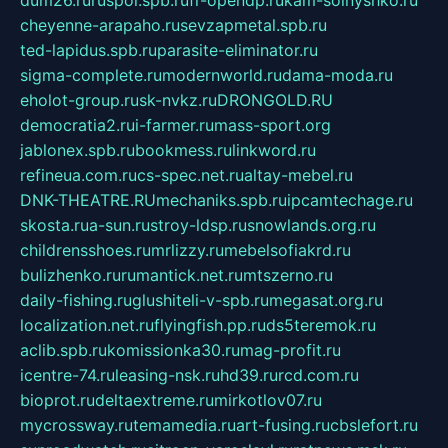
cheyenne-arapaho.ru
sevzapmetal.spb.ru
ted-lapidus.spb.ru
parasite-eliminator.ru
sigma-complete.ru
modernworld.ru
dama-moda.ru
eholot-group.ru
sk-nvkz.ru
DRONGOLD.RU
democratia2.ru
i-farmer.ru
mass-sport.org
jablonex.spb.ru
bookmess.ru
linkword.ru
refineua.com.ru
cs-spec.net.ru
altay-mebel.ru
DNK-THEATRE.RU
mechaniks.spb.ru
ipcamtechage.ru
skosta.ru
a-sun.ru
stroy-ldsp.ru
snowlands.org.ru
childrensshoes.ru
mrlizzy.ru
mebelsofiakrd.ru
bulizhenko.ru
rumantick.net.ru
mtszerno.ru
daily-fishing.ru
glushiteli-v-spb.ru
megasat.org.ru
localization.net.ru
flyingfish.pp.ru
ds5teremok.ru
aclib.spb.ru
komissionka30.ru
mag-profit.ru
icentre-74.ru
leasing-nsk.ru
hd39.ru
rcd.com.ru
bioprot.ru
deltaextreme.ru
mirkotlov07.ru
mycrossway.ru
temamedia.ru
art-fusing.ru
cbslefort.ru