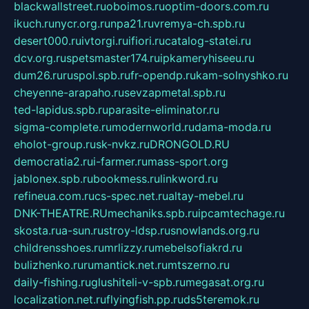
blackwallstreet.ru
oboimos.ru
optim-doors.com.ru
ikuch.ru
nycr.org.ru
npa21.ru
vremya-ch.spb.ru
desert000.ru
ivtorgi.ru
ifiori.ru
catalog-statei.ru
dcv.org.ru
spetsmaster174.ru
ipkameryhiseeu.ru
dum26.ru
ruspol.spb.ru
fr-opendp.ru
kam-solnyshko.ru
cheyenne-arapaho.ru
sevzapmetal.spb.ru
ted-lapidus.spb.ru
parasite-eliminator.ru
sigma-complete.ru
modernworld.ru
dama-moda.ru
eholot-group.ru
sk-nvkz.ru
DRONGOLD.RU
democratia2.ru
i-farmer.ru
mass-sport.org
jablonex.spb.ru
bookmess.ru
linkword.ru
refineua.com.ru
cs-spec.net.ru
altay-mebel.ru
DNK-THEATRE.RU
mechaniks.spb.ru
ipcamtechage.ru
skosta.ru
a-sun.ru
stroy-ldsp.ru
snowlands.org.ru
childrensshoes.ru
mrlizzy.ru
mebelsofiakrd.ru
bulizhenko.ru
rumantick.net.ru
mtszerno.ru
daily-fishing.ru
glushiteli-v-spb.ru
megasat.org.ru
localization.net.ru
flyingfish.pp.ru
ds5teremok.ru