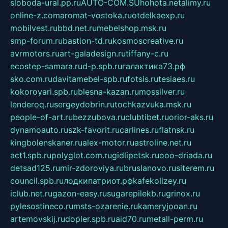
sloboda-ural.pp.ru
AUTO-COM.SU
hohota.net
alimy.ru
online-z.com
aromat-vostoka.ru
otdelkaexp.ru
mobilvest.ru
bbd.net.ru
mebelshop.msk.ru
smp-forum.ru
bastion-td.ru
kosmoscreative.ru
avrmotors.ru
art-galadesign.ru
tiffany-c.ru
ecostep-samara.ru
d-p.spb.ru
галактика73.рф
sko.com.ru
davitamebel-spb.ru
fotsis.ru
tesiaes.ru
kokoroyari.spb.ru
blesna-kazan.ru
mossilver.ru
lenderoq.ru
sergeydobrin.ru
tochkazvuka.msk.ru
people-of-art.ru
bezzubova.ru
clubtibet.ru
orior-aks.ru
dynamoauto.ru
szk-favorit.ru
carlines.ru
flatnsk.ru
kingbolenskaner.ru
alex-motor.ru
astroline.net.ru
act1.spb.ru
polyglot.com.ru
gidlipetsk.ru
ooo-driada.ru
detsad125.ru
mir-zdoroviya.ru
bruslanovo.ru
siterem.ru
council.spb.ru
лодкипатриот.рф
kafekolizey.ru
iclub.net.ru
gazon-easy.ru
sugarepilekb.ru
grinox.ru
pylesostineco.ru
msts-ozarenie.ru
kameryjooan.ru
artemovskij.ru
dopler.spb.ru
aid70.ru
metall-perm.ru