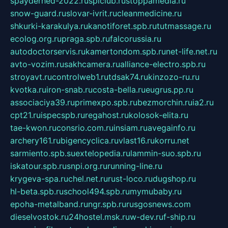
spayderhed-2022.ru
splclub.ru
stoppamedia.ru
snow-guard.ru
slovar-ivrit.ru
cleanmedicine.ru
shkurki-karakulya.ru
kanotiforet.spb.ru
tutmassage.ru
ecolog.org.ru
praga.spb.ru
falcorussia.ru
autodoctorservis.ru
kamertondom.spb.ru
net-life.net.ru
avto-vozim.ru
sakhcamera.ru
alliance-electro.spb.ru
stroyavt.ru
controlweb1.ru
tdsak74.ru
kinzozo-ru.ru
kvotka.ru
iron-snab.ru
costa-bella.ru
eugrus.pp.ru
associaciya39.ru
primexpo.spb.ru
bezmorchin.ru
ia2.ru
cpt21.ru
ispecspb.ru
regahost.ru
kolosok-elita.ru
tae-kwon.ru
consrio.com.ru
insiam.ru
avegainfo.ru
archery161.ru
bigencyclica.ru
vlast16.ru
korru.net
sarmiento.spb.su
extelopedia.ru
lammin-suo.spb.ru
iskatour.spb.ru
snpi.org.ru
running-line.ru
krygeva-spa.ru
chel.net.ru
rust-loco.ru
dugshop.ru
hl-beta.spb.ru
school494.spb.ru
mymubaby.ru
epoha-metalband.ru
ngr.spb.ru
rusgosnews.com
dieselvostok.ru
24hostel.msk.ru
w-dev.ru
f-ship.ru