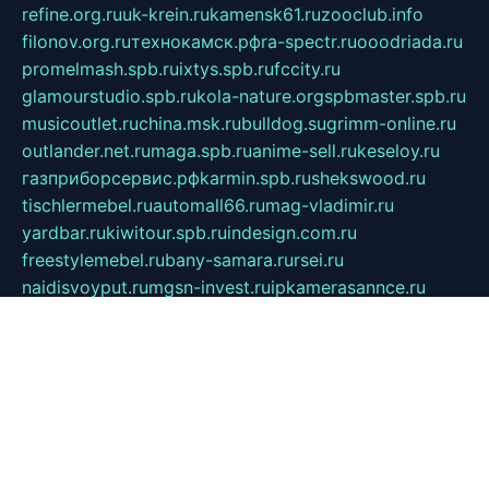
refine.org.ru
uk-krein.ru
kamensk61.ru
zooclub.info
filonov.org.ru
технокамск.рф
ra-spectr.ru
ooodriada.ru
promelmash.spb.ru
ixtys.spb.ru
fccity.ru
glamourstudio.spb.ru
kola-nature.org
spbmaster.spb.ru
musicoutlet.ru
china.msk.ru
bulldog.su
grimm-online.ru
outlander.net.ru
maga.spb.ru
anime-sell.ru
keseloy.ru
газприборсервис.рф
karmin.spb.ru
shekswood.ru
tischlermebel.ru
automall66.ru
mag-vladimir.ru
yardbar.ru
kiwitour.spb.ru
indesign.com.ru
freestylemebel.ru
bany-samara.ru
rsei.ru
naidisvoyput.ru
mgsn-invest.ru
ipkamerasannce.ru
alicante-house.ru
ibelka74.ru
cozyhouse.info
vlkargalev-studio.ru
700mb.ru
figura-ufa.ru
alina-live.ru
belarusiannews.ru
womenknow.ru
dos-vniimk.ru
sega.net.ru
dv.net.ru
phenomenonsofhistory.com
telesputnik.net.ru
wall.pp.ru
pylesosroidmi.ru
gtc-clan.ru
cligs.ru
bibikazap.ru
popova.org.ru
netwhistler.spb.ru
bellvil.ru
bonzon.ru
iss-vladik.ru