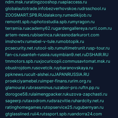
ndm.msk.ru
ratingzooshop.ru
apiaccess.ru
globalautotrade.info
bezverhovskoe.ru
drsschool.ru
ZOOSMART.SPB.RU
dalakony.ru
medikijob.ru
remontt.spb.ru
photostudia.spb.ru
myragon.ru
terramia.ru
academy62.ru
gardengallereya.ru
rti.com.ru
artem-news.ru
biserinca.ru
krasnodarkurort.com
imshowtv.ru
mebel-v-tule.ru
mobtopik.ru
pcsecurity.net.ru
tool-sib.ru
multimetrunit.ru
sp-tour.ru
fan-cs.ru
santeh-russia.ru
symbian9.net.ru
DSHAIR.RU
tmmotors.spb.ru
xjocuricopii.com
musavtomat.msk.ru
obustrojdom.ru
sovetcik.ru
ybaranovskaya.ru
ppknews.ru
cult-alshei.ru
JAPANRUSSIA.RU
proekciyamebel.ru
imper-finans.ru
rim.org.ru
glamourai.ru
brassminus.ru
zabor-pro.ru
ftn.pp.ru
dorogoe58.ru
laimengpacker.ru
kuzova-zapchasti.ru
sageerp.ru
taxodrom.ru
dsrazvitie.ru
hardcity.net.ru
ratinghomegames.ru
topservice25.ru
gubernyan.ru
gtglasslined.ru
ii4.ru
tssport.spb.ru
andorra24.com