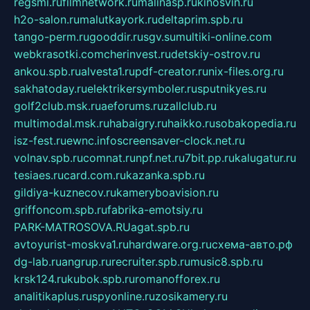
regsmi.ru
filmnetwork.ru
malinasp.ru
kinosvin.ru
h2o-salon.ru
malutkayork.ru
deltaprim.spb.ru
tango-perm.ru
gooddir.ru
sgv.su
multiki-online.com
webkrasotki.com
cherinvest.ru
detskiy-ostrov.ru
ankou.spb.ru
alvesta1.ru
pdf-creator.ru
nix-files.org.ru
sakhatoday.ru
elektrikersymboler.ru
sputnikyes.ru
golf2club.msk.ru
aeforums.ru
zallclub.ru
multimodal.msk.ru
habaigry.ru
haikko.ru
sobakopedia.ru
isz-fest.ru
ewnc.info
screensaver-clock.net.ru
volnav.spb.ru
comnat.ru
npf.net.ru
7bit.pp.ru
kalugatur.ru
tesiaes.ru
card.com.ru
kazanka.spb.ru
gildiya-kuznecov.ru
kameryboavision.ru
griffoncom.spb.ru
fabrika-emotsiy.ru
PARK-MATROSOVA.RU
agat.spb.ru
avtoyurist-moskva1.ru
hardware.org.ru
схема-авто.рф
dg-lab.ru
angrup.ru
recruiter.spb.ru
music8.spb.ru
krsk124.ru
kubok.spb.ru
romanofforex.ru
analitikaplus.ru
spyonline.ru
zosikamery.ru