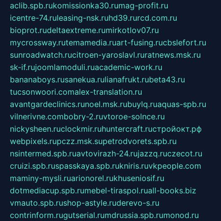
aclib.spb.ru
komissionka30.ru
mag-profit.ru
icentre-74.ru
leasing-nsk.ru
hd39.ru
rcd.com.ru
bioprot.ru
deltaextreme.ru
mirkotlov07.ru
mycrossway.ru
temamedia.ru
art-fusing.ru
cbslefort.ru
sunroadwatch.ru
citroen-yaroslavl.ru
ratnews.msk.ru
sk-if.ru
joomlamoduli.ru
academic-work.ru
bananaboys.ru
sanekua.ru
lianafrukt.ru
beta43.ru
tucsonwoori.com
alex-translation.ru
avantgardeclinics.ru
noel.msk.ru
buylq.ru
aquas-spb.ru
vilnerivne.com
bobry-2.ru
vtoroe-solnce.ru
nickysheen.ru
clockmir.ru
huntercraft.ru
стройокт.рф
webpixels.ru
pczz.msk.su
petrodvorets.spb.ru
nsintermed.spb.ru
avtovirazh-24.ru
jazzq.ru
czecot.ru
cruizi.spb.ru
spasskaya.spb.ru
kniris.ru
vkpeople.com
maminy-mysli.ru
arionorel.ru
khuseniosif.ru
dotmediacup.spb.ru
mebel-tiraspol.ru
all-books.biz
vmauto.spb.ru
shop-astyle.ru
derevo-s.ru
contrinform.ru
gutserial.ru
mdrussia.spb.ru
monod.ru