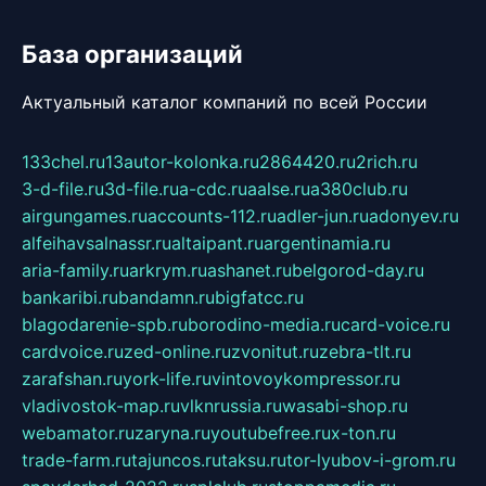
База организаций
Актуальный каталог компаний по всей России
133chel.ru
13autor-kolonka.ru
2864420.ru
2rich.ru
3-d-file.ru
3d-file.ru
a-cdc.ru
aalse.ru
a380club.ru
airgungames.ru
accounts-112.ru
adler-jun.ru
adonyev.ru
alfeihavsalnassr.ru
altaipant.ru
argentinamia.ru
aria-family.ru
arkrym.ru
ashanet.ru
belgorod-day.ru
bankaribi.ru
bandamn.ru
bigfatcc.ru
blagodarenie-spb.ru
borodino-media.ru
card-voice.ru
cardvoice.ru
zed-online.ru
zvonitut.ru
zebra-tlt.ru
zarafshan.ru
york-life.ru
vintovoykompressor.ru
vladivostok-map.ru
vlknrussia.ru
wasabi-shop.ru
webamator.ru
zaryna.ru
youtubefree.ru
x-ton.ru
trade-farm.ru
tajuncos.ru
taksu.ru
tor-lyubov-i-grom.ru