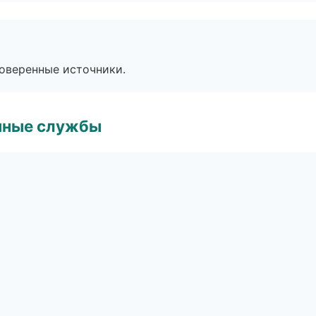
роверенные источники.
чные службы