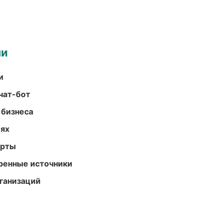
ми
и
чат-бот
 бизнеса
иях
арты
еренные источники
ганизаций