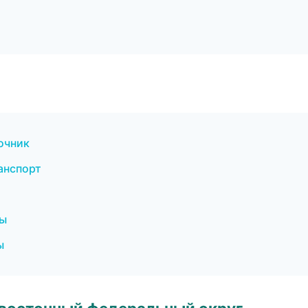
очник
анспорт
бы
ы