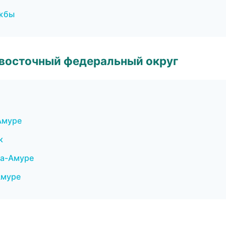
ужбы
евосточный федеральный округ
Амуре
к
на-Амуре
Амуре