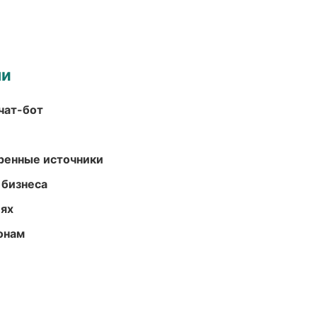
ми
чат-бот
еренные источники
 бизнеса
иях
онам