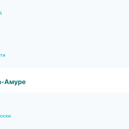
д
тти
а-Амуре
доски