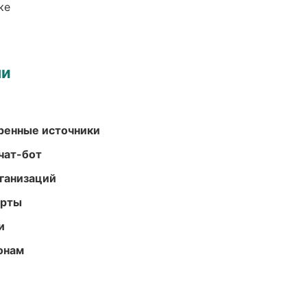
ке
ми
еренные источники
чат-бот
ганизаций
арты
и
онам