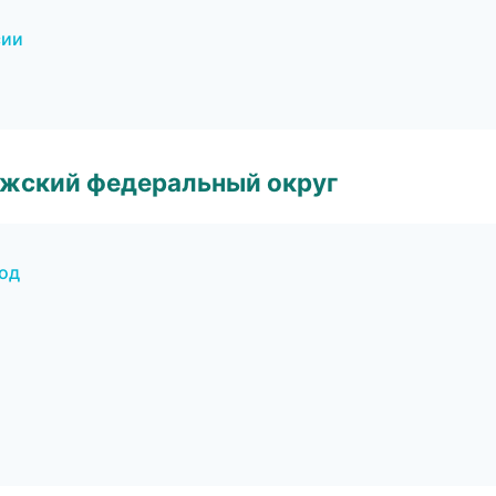
сии
лжский федеральный округ
род