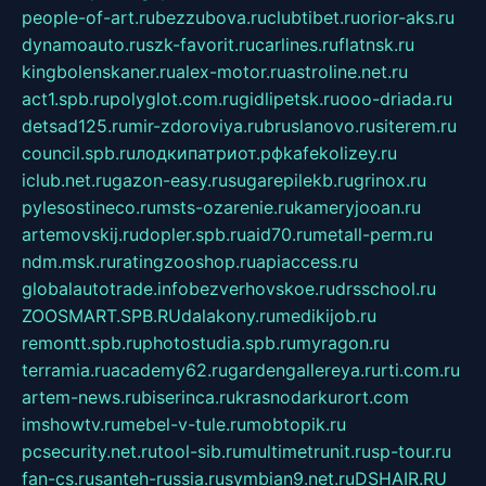
people-of-art.ru
bezzubova.ru
clubtibet.ru
orior-aks.ru
dynamoauto.ru
szk-favorit.ru
carlines.ru
flatnsk.ru
kingbolenskaner.ru
alex-motor.ru
astroline.net.ru
act1.spb.ru
polyglot.com.ru
gidlipetsk.ru
ooo-driada.ru
detsad125.ru
mir-zdoroviya.ru
bruslanovo.ru
siterem.ru
council.spb.ru
лодкипатриот.рф
kafekolizey.ru
iclub.net.ru
gazon-easy.ru
sugarepilekb.ru
grinox.ru
pylesostineco.ru
msts-ozarenie.ru
kameryjooan.ru
artemovskij.ru
dopler.spb.ru
aid70.ru
metall-perm.ru
ndm.msk.ru
ratingzooshop.ru
apiaccess.ru
globalautotrade.info
bezverhovskoe.ru
drsschool.ru
ZOOSMART.SPB.RU
dalakony.ru
medikijob.ru
remontt.spb.ru
photostudia.spb.ru
myragon.ru
terramia.ru
academy62.ru
gardengallereya.ru
rti.com.ru
artem-news.ru
biserinca.ru
krasnodarkurort.com
imshowtv.ru
mebel-v-tule.ru
mobtopik.ru
pcsecurity.net.ru
tool-sib.ru
multimetrunit.ru
sp-tour.ru
fan-cs.ru
santeh-russia.ru
symbian9.net.ru
DSHAIR.RU