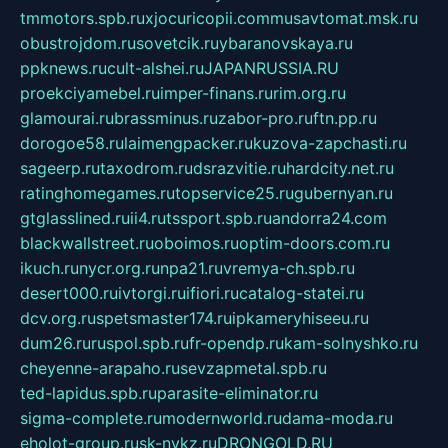
tmmotors.spb.ru
xjocuricopii.com
musavtomat.msk.ru
obustrojdom.ru
sovetcik.ru
ybaranovskaya.ru
ppknews.ru
cult-alshei.ru
JAPANRUSSIA.RU
proekciyamebel.ru
imper-finans.ru
rim.org.ru
glamourai.ru
brassminus.ru
zabor-pro.ru
ftn.pp.ru
dorogoe58.ru
laimengpacker.ru
kuzova-zapchasti.ru
sageerp.ru
taxodrom.ru
dsrazvitie.ru
hardcity.net.ru
ratinghomegames.ru
topservice25.ru
gubernyan.ru
gtglasslined.ru
ii4.ru
tssport.spb.ru
andorra24.com
blackwallstreet.ru
oboimos.ru
optim-doors.com.ru
ikuch.ru
nycr.org.ru
npa21.ru
vremya-ch.spb.ru
desert000.ru
ivtorgi.ru
ifiori.ru
catalog-statei.ru
dcv.org.ru
spetsmaster174.ru
ipkameryhiseeu.ru
dum26.ru
ruspol.spb.ru
fr-opendp.ru
kam-solnyshko.ru
cheyenne-arapaho.ru
sevzapmetal.spb.ru
ted-lapidus.spb.ru
parasite-eliminator.ru
sigma-complete.ru
modernworld.ru
dama-moda.ru
eholot-group.ru
sk-nvkz.ru
DRONGOLD.RU