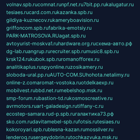
volnav.spb.ru
comnat.ru
npf.net.ru
7bit.pp.ru
kalugatur.ru
tesiaes.ru
card.com.ru
kazanka.spb.ru
gildiya-kuznecov.ru
kameryboavision.ru
griffoncom.spb.ru
fabrika-emotsiy.ru
PARK-MATROSOVA.RU
agat.spb.ru
avtoyurist-moskva1.ru
hardware.org.ru
схема-авто.рф
dg-lab.ru
angrup.ru
recruiter.spb.ru
music8.spb.ru
krsk124.ru
kubok.spb.ru
romanofforex.ru
analitikaplus.ru
spyonline.ru
zosikamery.ru
sloboda-ural.pp.ru
AUTO-COM.SU
hohota.net
alimy.ru
online-z.com
aromat-vostoka.ru
otdelkaexp.ru
mobilvest.ru
bbd.net.ru
mebelshop.msk.ru
smp-forum.ru
bastion-td.ru
kosmoscreative.ru
avrmotors.ru
art-galadesign.ru
tiffany-c.ru
ecostep-samara.ru
d-p.spb.ru
галактика73.рф
sko.com.ru
davitamebel-spb.ru
fotsis.ru
tesiaes.ru
kokoroyari.spb.ru
blesna-kazan.ru
mossilver.ru
lenderoq.ru
sergeydobrin.ru
tochkazvuka.msk.ru