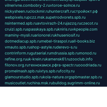
vilnerivne.com
bobry-2.ru
vtoroe-solnce.ru
nickysheen.ru
clockmir.ru
huntercraft.ru
стройокт.рф
webpixels.ru
pczz.msk.su
petrodvorets.spb.ru
nsintermed.spb.ru
avtovirazh-24.ru
jazzq.ru
czecot.ru
cruizi.spb.ru
spasskaya.spb.ru
kniris.ru
vkpeople.com
maminy-mysli.ru
arionorel.ru
khuseniosif.ru
dotmediacup.spb.ru
mebel-tiraspol.ru
all-books.biz
vmauto.spb.ru
shop-astyle.ru
derevo-s.ru
contrinform.ru
gutserial.ru
mdrussia.spb.ru
monod.ru
refine.org.ru
uk-krein.ru
kamensk61.ru
zooclub.info
filonov.org.ru
технокамск.рф
ra-spectr.ru
ooodriada.ru
promelmash.spb.ru
ixtys.spb.ru
fccity.ru
glamourstudio.spb.ru
kola-nature.org
spbmaster.spb.ru
musicoutlet.ru
china.msk.ru
bulldog.su
grimm-online.ru
outlander.net.ru
maga.spb.ru
anime-sell.ru
keseloy.ru
газприборсервис.рф
karmin.spb.ru
shekswood.ru
tischlermebel.ru
automall66.ru
mag-vladimir.ru
yardbar.ru
kiwitour.spb.ru
indesign.com.ru