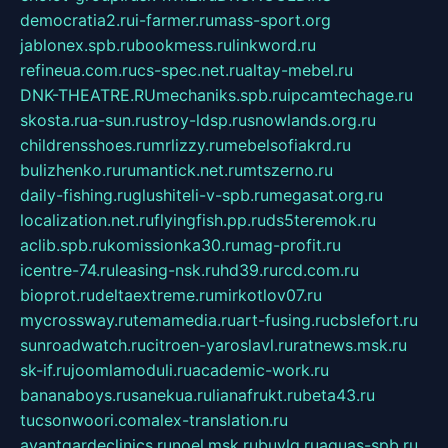
democratia2.ru
i-farmer.ru
mass-sport.org
jablonex.spb.ru
bookmess.ru
linkword.ru
refineua.com.ru
cs-spec.net.ru
altay-mebel.ru
DNK-THEATRE.RU
mechaniks.spb.ru
ipcamtechage.ru
skosta.ru
a-sun.ru
stroy-ldsp.ru
snowlands.org.ru
childrensshoes.ru
mrlizzy.ru
mebelsofiakrd.ru
bulizhenko.ru
rumantick.net.ru
mtszerno.ru
daily-fishing.ru
glushiteli-v-spb.ru
megasat.org.ru
localization.net.ru
flyingfish.pp.ru
ds5teremok.ru
aclib.spb.ru
komissionka30.ru
mag-profit.ru
icentre-74.ru
leasing-nsk.ru
hd39.ru
rcd.com.ru
bioprot.ru
deltaextreme.ru
mirkotlov07.ru
mycrossway.ru
temamedia.ru
art-fusing.ru
cbslefort.ru
sunroadwatch.ru
citroen-yaroslavl.ru
ratnews.msk.ru
sk-if.ru
joomlamoduli.ru
academic-work.ru
bananaboys.ru
sanekua.ru
lianafrukt.ru
beta43.ru
tucsonwoori.com
alex-translation.ru
avantgardeclinics.ru
noel.msk.ru
buylq.ru
aquas-spb.ru