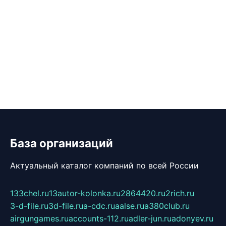
База организаций
Актуальный каталог компаний по всей России
133chel.ru
13autor-kolonka.ru
2864420.ru
2rich.ru
3-d-file.ru
3d-file.ru
a-cdc.ru
aalse.ru
a380club.ru
airgungames.ru
accounts-112.ru
adler-jun.ru
adonyev.ru