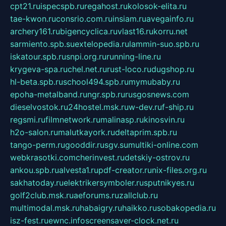
cpt21.ru
ispecspb.ru
regahost.ru
kolosok-elita.ru
tae-kwon.ru
consrio.com.ru
insiam.ru
avegainfo.ru
archery161.ru
bigencyclica.ru
vlast16.ru
korru.net
sarmiento.spb.su
extelopedia.ru
lammin-suo.spb.ru
iskatour.spb.ru
snpi.org.ru
running-line.ru
krygeva-spa.ru
chel.net.ru
rust-loco.ru
dugshop.ru
hl-beta.spb.ru
school494.spb.ru
mymubaby.ru
epoha-metalband.ru
ngr.spb.ru
rusgosnews.com
dieselvostok.ru
24hostel.msk.ru
w-dev.ru
f-ship.ru
regsmi.ru
filmnetwork.ru
malinasp.ru
kinosvin.ru
h2o-salon.ru
malutkayork.ru
deltaprim.spb.ru
tango-perm.ru
gooddir.ru
sgv.su
multiki-online.com
webkrasotki.com
cherinvest.ru
detskiy-ostrov.ru
ankou.spb.ru
alvesta1.ru
pdf-creator.ru
nix-files.org.ru
sakhatoday.ru
elektrikersymboler.ru
sputnikyes.ru
golf2club.msk.ru
aeforums.ru
zallclub.ru
multimodal.msk.ru
habaigry.ru
haikko.ru
sobakopedia.ru
isz-fest.ru
ewnc.info
screensaver-clock.net.ru