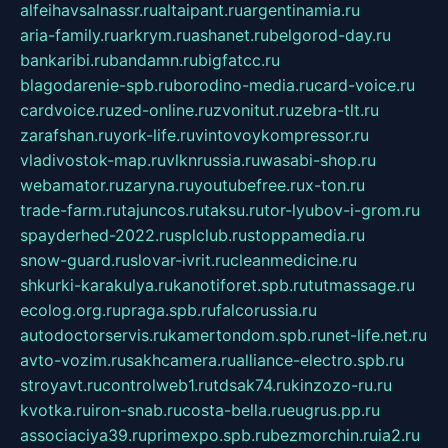
alfeihavsalnassr.ru
altaipant.ru
argentinamia.ru
aria-family.ru
arkrym.ru
ashanet.ru
belgorod-day.ru
bankaribi.ru
bandamn.ru
bigfatcc.ru
blagodarenie-spb.ru
borodino-media.ru
card-voice.ru
cardvoice.ru
zed-online.ru
zvonitut.ru
zebra-tlt.ru
zarafshan.ru
york-life.ru
vintovoykompressor.ru
vladivostok-map.ru
vlknrussia.ru
wasabi-shop.ru
webamator.ru
zaryna.ru
youtubefree.ru
x-ton.ru
trade-farm.ru
tajuncos.ru
taksu.ru
tor-lyubov-i-grom.ru
spayderhed-2022.ru
splclub.ru
stoppamedia.ru
snow-guard.ru
slovar-ivrit.ru
cleanmedicine.ru
shkurki-karakulya.ru
kanotiforet.spb.ru
tutmassage.ru
ecolog.org.ru
praga.spb.ru
falcorussia.ru
autodoctorservis.ru
kamertondom.spb.ru
net-life.net.ru
avto-vozim.ru
sakhcamera.ru
alliance-electro.spb.ru
stroyavt.ru
controlweb1.ru
tdsak74.ru
kinzozo-ru.ru
kvotka.ru
iron-snab.ru
costa-bella.ru
eugrus.pp.ru
associaciya39.ru
primexpo.spb.ru
bezmorchin.ru
ia2.ru