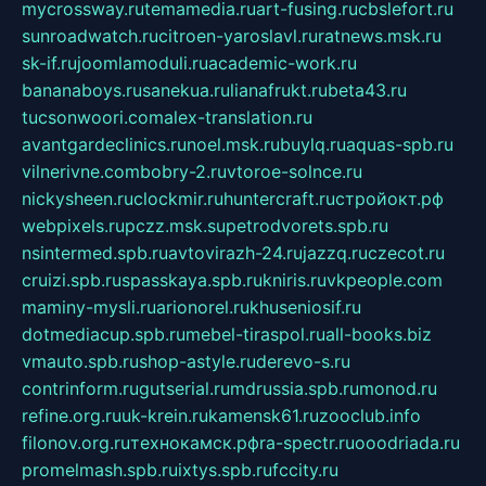
mycrossway.ru
temamedia.ru
art-fusing.ru
cbslefort.ru
sunroadwatch.ru
citroen-yaroslavl.ru
ratnews.msk.ru
sk-if.ru
joomlamoduli.ru
academic-work.ru
bananaboys.ru
sanekua.ru
lianafrukt.ru
beta43.ru
tucsonwoori.com
alex-translation.ru
avantgardeclinics.ru
noel.msk.ru
buylq.ru
aquas-spb.ru
vilnerivne.com
bobry-2.ru
vtoroe-solnce.ru
nickysheen.ru
clockmir.ru
huntercraft.ru
стройокт.рф
webpixels.ru
pczz.msk.su
petrodvorets.spb.ru
nsintermed.spb.ru
avtovirazh-24.ru
jazzq.ru
czecot.ru
cruizi.spb.ru
spasskaya.spb.ru
kniris.ru
vkpeople.com
maminy-mysli.ru
arionorel.ru
khuseniosif.ru
dotmediacup.spb.ru
mebel-tiraspol.ru
all-books.biz
vmauto.spb.ru
shop-astyle.ru
derevo-s.ru
contrinform.ru
gutserial.ru
mdrussia.spb.ru
monod.ru
refine.org.ru
uk-krein.ru
kamensk61.ru
zooclub.info
filonov.org.ru
технокамск.рф
ra-spectr.ru
ooodriada.ru
promelmash.spb.ru
ixtys.spb.ru
fccity.ru