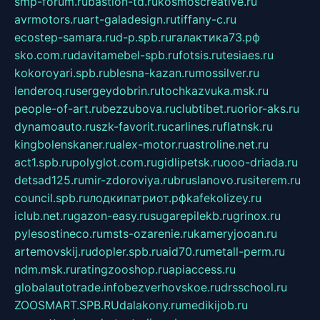
smp-forum.ru
bastion-td.ru
kosmoscreative.ru
avrmotors.ru
art-galadesign.ru
tiffany-c.ru
ecostep-samara.ru
d-p.spb.ru
галактика73.рф
sko.com.ru
davitamebel-spb.ru
fotsis.ru
tesiaes.ru
kokoroyari.spb.ru
blesna-kazan.ru
mossilver.ru
lenderoq.ru
sergeydobrin.ru
tochkazvuka.msk.ru
people-of-art.ru
bezzubova.ru
clubtibet.ru
orior-aks.ru
dynamoauto.ru
szk-favorit.ru
carlines.ru
flatnsk.ru
kingbolenskaner.ru
alex-motor.ru
astroline.net.ru
act1.spb.ru
polyglot.com.ru
gidlipetsk.ru
ooo-driada.ru
detsad125.ru
mir-zdoroviya.ru
bruslanovo.ru
siterem.ru
council.spb.ru
лодкипатриот.рф
kafekolizey.ru
iclub.net.ru
gazon-easy.ru
sugarepilekb.ru
grinox.ru
pylesostineco.ru
msts-ozarenie.ru
kameryjooan.ru
artemovskij.ru
dopler.spb.ru
aid70.ru
metall-perm.ru
ndm.msk.ru
ratingzooshop.ru
apiaccess.ru
globalautotrade.info
bezverhovskoe.ru
drsschool.ru
ZOOSMART.SPB.RU
dalakony.ru
medikijob.ru