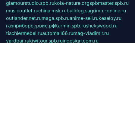
glamourstudio.spb.ru
kola-nature.org
spbmaster.spb.ru
musicoutlet.ru
china.msk.ru
bulldog.su
grimm-online.ru
outlander.net.ru
maga.spb.ru
anime-sell.ru
keseloy.ru
газприборсервис.рф
karmin.spb.ru
shekswood.ru
tischlermebel.ru
automall66.ru
mag-vladimir.ru
yardbar.ru
kiwitour.spb.ru
indesign.com.ru
freestylemebel.ru
bany-samara.ru
rsei.ru
naidisvoyput.ru
mgsn-invest.ru
ipkamerasannce.ru
alicante-house.ru
ibelka74.ru
cozyhouse.info
vlkargalev-studio.ru
700mb.ru
figura-ufa.ru
alina-live.ru
belarusiannews.ru
womenknow.ru
dos-vniimk.ru
sega.net.ru
dv.net.ru
phenomenonsofhistory.com
telesputnik.net.ru
wall.pp.ru
pylesosroidmi.ru
gtc-clan.ru
cligs.ru
bibikazap.ru
popova.org.ru
netwhistler.spb.ru
bellvil.ru
bonzon.ru
iss-vladik.ru
defiparis.net.ru
las-gryzas.ru
amku.ru
electednews.spb.ru
feather.org.ru
spar72.ru
tankiigri.ru
dominus.com.ru
ibtree.ru
sanykool.pp.ru
unixlib.org.ru