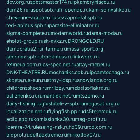
dcv.org.ru
spetsmaster174.ru
ipkameryhiseeu.ru
dum26.ru
ruspol.spb.ru
fr-opendp.ru
kam-solnyshko.ru
cheyenne-arapaho.ru
sevzapmetal.spb.ru
ted-lapidus.spb.ru
parasite-eliminator.ru
sigma-complete.ru
modernworld.ru
dama-moda.ru
eholot-group.ru
sk-nvkz.ru
DRONGOLD.RU
democratia2.ru
i-farmer.ru
mass-sport.org
jablonex.spb.ru
bookmess.ru
linkword.ru
refineua.com.ru
cs-spec.net.ru
altay-mebel.ru
DNK-THEATRE.RU
mechaniks.spb.ru
ipcamtechage.ru
skosta.ru
a-sun.ru
stroy-ldsp.ru
snowlands.org.ru
childrensshoes.ru
mrlizzy.ru
mebelsofiakrd.ru
bulizhenko.ru
rumantick.net.ru
mtszerno.ru
daily-fishing.ru
glushiteli-v-spb.ru
megasat.org.ru
localization.net.ru
flyingfish.pp.ru
ds5teremok.ru
aclib.spb.ru
komissionka30.ru
mag-profit.ru
icentre-74.ru
leasing-nsk.ru
hd39.ru
rcd.com.ru
bioprot.ru
deltaextreme.ru
mirkotlov07.ru