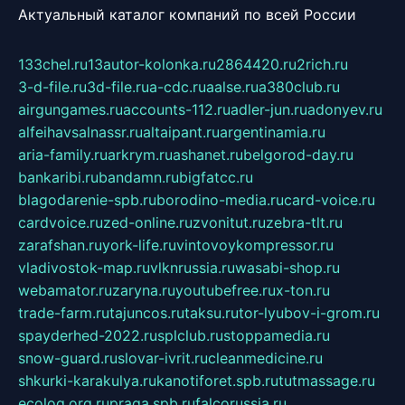
Актуальный каталог компаний по всей России
133chel.ru
13autor-kolonka.ru
2864420.ru
2rich.ru
3-d-file.ru
3d-file.ru
a-cdc.ru
aalse.ru
a380club.ru
airgungames.ru
accounts-112.ru
adler-jun.ru
adonyev.ru
alfeihavsalnassr.ru
altaipant.ru
argentinamia.ru
aria-family.ru
arkrym.ru
ashanet.ru
belgorod-day.ru
bankaribi.ru
bandamn.ru
bigfatcc.ru
blagodarenie-spb.ru
borodino-media.ru
card-voice.ru
cardvoice.ru
zed-online.ru
zvonitut.ru
zebra-tlt.ru
zarafshan.ru
york-life.ru
vintovoykompressor.ru
vladivostok-map.ru
vlknrussia.ru
wasabi-shop.ru
webamator.ru
zaryna.ru
youtubefree.ru
x-ton.ru
trade-farm.ru
tajuncos.ru
taksu.ru
tor-lyubov-i-grom.ru
spayderhed-2022.ru
splclub.ru
stoppamedia.ru
snow-guard.ru
slovar-ivrit.ru
cleanmedicine.ru
shkurki-karakulya.ru
kanotiforet.spb.ru
tutmassage.ru
ecolog.org.ru
praga.spb.ru
falcorussia.ru