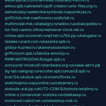
ankou.spb.ru
alvesta1.ru
pdf-creator.ru
nix-files.org.ru
sakhatoday.ru
elektrikersymboler.ru
sputnikyes.ru
golf2club.msk.ru
aeforums.ru
zallclub.ru
multimodal.msk.ru
habaigry.ru
haikko.ru
sobakopedia.ru
isz-fest.ru
ewnc.info
screensaver-clock.net.ru
volnav.spb.ru
comnat.ru
npf.net.ru
7bit.pp.ru
kalugatur.ru
tesiaes.ru
card.com.ru
kazanka.spb.ru
gildiya-kuznecov.ru
kameryboavision.ru
griffoncom.spb.ru
fabrika-emotsiy.ru
PARK-MATROSOVA.RU
agat.spb.ru
avtoyurist-moskva1.ru
hardware.org.ru
схема-авто.рф
dg-lab.ru
angrup.ru
recruiter.spb.ru
music8.spb.ru
krsk124.ru
kubok.spb.ru
romanofforex.ru
analitikaplus.ru
spyonline.ru
zosikamery.ru
sloboda-ural.pp.ru
AUTO-COM.SU
hohota.net
alimy.ru
online-z.com
aromat-vostoka.ru
otdelkaexp.ru
mobilvest.ru
bbd.net.ru
mebelshop.msk.ru