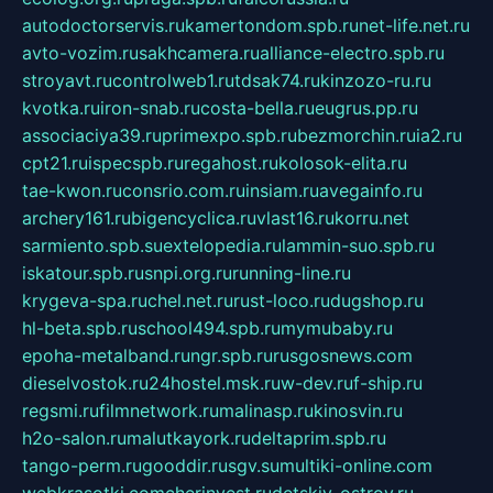
autodoctorservis.ru
kamertondom.spb.ru
net-life.net.ru
avto-vozim.ru
sakhcamera.ru
alliance-electro.spb.ru
stroyavt.ru
controlweb1.ru
tdsak74.ru
kinzozo-ru.ru
kvotka.ru
iron-snab.ru
costa-bella.ru
eugrus.pp.ru
associaciya39.ru
primexpo.spb.ru
bezmorchin.ru
ia2.ru
cpt21.ru
ispecspb.ru
regahost.ru
kolosok-elita.ru
tae-kwon.ru
consrio.com.ru
insiam.ru
avegainfo.ru
archery161.ru
bigencyclica.ru
vlast16.ru
korru.net
sarmiento.spb.su
extelopedia.ru
lammin-suo.spb.ru
iskatour.spb.ru
snpi.org.ru
running-line.ru
krygeva-spa.ru
chel.net.ru
rust-loco.ru
dugshop.ru
hl-beta.spb.ru
school494.spb.ru
mymubaby.ru
epoha-metalband.ru
ngr.spb.ru
rusgosnews.com
dieselvostok.ru
24hostel.msk.ru
w-dev.ru
f-ship.ru
regsmi.ru
filmnetwork.ru
malinasp.ru
kinosvin.ru
h2o-salon.ru
malutkayork.ru
deltaprim.spb.ru
tango-perm.ru
gooddir.ru
sgv.su
multiki-online.com
webkrasotki.com
cherinvest.ru
detskiy-ostrov.ru