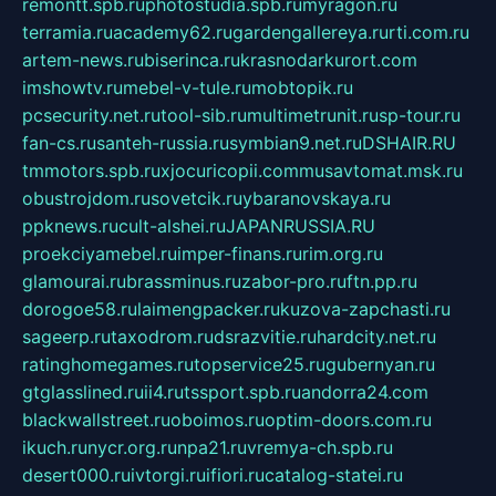
remontt.spb.ru
photostudia.spb.ru
myragon.ru
terramia.ru
academy62.ru
gardengallereya.ru
rti.com.ru
artem-news.ru
biserinca.ru
krasnodarkurort.com
imshowtv.ru
mebel-v-tule.ru
mobtopik.ru
pcsecurity.net.ru
tool-sib.ru
multimetrunit.ru
sp-tour.ru
fan-cs.ru
santeh-russia.ru
symbian9.net.ru
DSHAIR.RU
tmmotors.spb.ru
xjocuricopii.com
musavtomat.msk.ru
obustrojdom.ru
sovetcik.ru
ybaranovskaya.ru
ppknews.ru
cult-alshei.ru
JAPANRUSSIA.RU
proekciyamebel.ru
imper-finans.ru
rim.org.ru
glamourai.ru
brassminus.ru
zabor-pro.ru
ftn.pp.ru
dorogoe58.ru
laimengpacker.ru
kuzova-zapchasti.ru
sageerp.ru
taxodrom.ru
dsrazvitie.ru
hardcity.net.ru
ratinghomegames.ru
topservice25.ru
gubernyan.ru
gtglasslined.ru
ii4.ru
tssport.spb.ru
andorra24.com
blackwallstreet.ru
oboimos.ru
optim-doors.com.ru
ikuch.ru
nycr.org.ru
npa21.ru
vremya-ch.spb.ru
desert000.ru
ivtorgi.ru
ifiori.ru
catalog-statei.ru