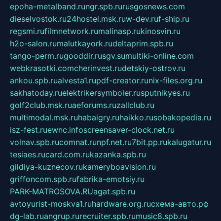
epoha-metalband.ru
ngr.spb.ru
rusgosnews.com
dieselvostok.ru
24hostel.msk.ru
w-dev.ru
f-ship.ru
regsmi.ru
filmnetwork.ru
malinasp.ru
kinosvin.ru
h2o-salon.ru
malutkayork.ru
deltaprim.spb.ru
tango-perm.ru
gooddir.ru
sgv.su
multiki-online.com
webkrasotki.com
cherinvest.ru
detskiy-ostrov.ru
ankou.spb.ru
alvesta1.ru
pdf-creator.ru
nix-files.org.ru
sakhatoday.ru
elektrikersymboler.ru
sputnikyes.ru
golf2club.msk.ru
aeforums.ru
zallclub.ru
multimodal.msk.ru
habaigry.ru
haikko.ru
sobakopedia.ru
isz-fest.ru
ewnc.info
screensaver-clock.net.ru
volnav.spb.ru
comnat.ru
npf.net.ru
7bit.pp.ru
kalugatur.ru
tesiaes.ru
card.com.ru
kazanka.spb.ru
gildiya-kuznecov.ru
kameryboavision.ru
griffoncom.spb.ru
fabrika-emotsiy.ru
PARK-MATROSOVA.RU
agat.spb.ru
avtoyurist-moskva1.ru
hardware.org.ru
схема-авто.рф
dg-lab.ru
angrup.ru
recruiter.spb.ru
music8.spb.ru