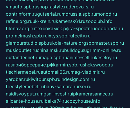
vmauto.spb.ru
shop-astyle.ru
derevo-s.ru
contrinform.ru
gutserial.ru
mdrussia.spb.ru
monod.ru
refine.org.ru
uk-krein.ru
kamensk61.ru
zooclub.info
filonov.org.ru
технокамск.рф
ra-spectr.ru
ooodriada.ru
promelmash.spb.ru
ixtys.spb.ru
fccity.ru
glamourstudio.spb.ru
kola-nature.org
spbmaster.spb.ru
musicoutlet.ru
china.msk.ru
bulldog.su
grimm-online.ru
outlander.net.ru
maga.spb.ru
anime-sell.ru
keseloy.ru
газприборсервис.рф
karmin.spb.ru
shekswood.ru
tischlermebel.ru
automall66.ru
mag-vladimir.ru
yardbar.ru
kiwitour.spb.ru
indesign.com.ru
freestylemebel.ru
bany-samara.ru
rsei.ru
naidisvoyput.ru
mgsn-invest.ru
ipkamerasannce.ru
alicante-house.ru
ibelka74.ru
cozyhouse.info
vlkargalev-studio.ru
700mb.ru
figura-ufa.ru
alina-live.ru
belarusiannews.ru
womenknow.ru
dos-vniimk.ru
sega.net.ru
dv.net.ru
phenomenonsofhistory.com
telesputnik.net.ru
wall.pp.ru
pylesosroidmi.ru