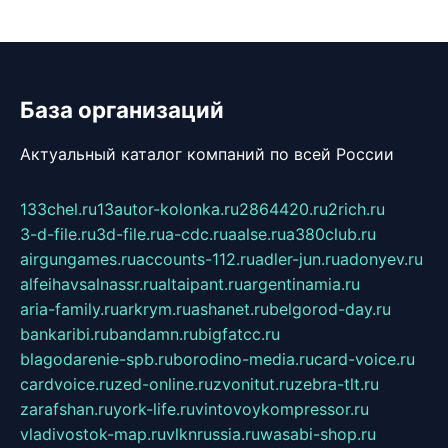
База организаций
Актуальный каталог компаний по всей России
133chel.ru
13autor-kolonka.ru
2864420.ru
2rich.ru
3-d-file.ru
3d-file.ru
a-cdc.ru
aalse.ru
a380club.ru
airgungames.ru
accounts-112.ru
adler-jun.ru
adonyev.ru
alfeihavsalnassr.ru
altaipant.ru
argentinamia.ru
aria-family.ru
arkrym.ru
ashanet.ru
belgorod-day.ru
bankaribi.ru
bandamn.ru
bigfatcc.ru
blagodarenie-spb.ru
borodino-media.ru
card-voice.ru
cardvoice.ru
zed-online.ru
zvonitut.ru
zebra-tlt.ru
zarafshan.ru
york-life.ru
vintovoykompressor.ru
vladivostok-map.ru
vlknrussia.ru
wasabi-shop.ru