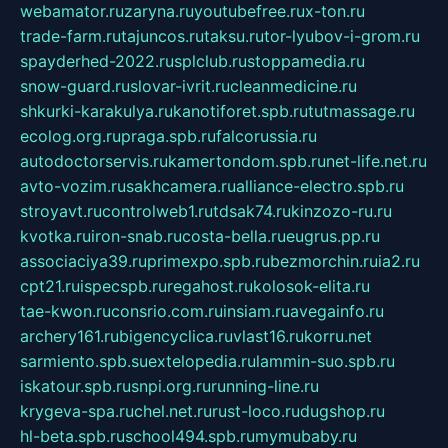
webamator.ru
zaryna.ru
youtubefree.ru
x-ton.ru
trade-farm.ru
tajuncos.ru
taksu.ru
tor-lyubov-i-grom.ru
spayderhed-2022.ru
splclub.ru
stoppamedia.ru
snow-guard.ru
slovar-ivrit.ru
cleanmedicine.ru
shkurki-karakulya.ru
kanotiforet.spb.ru
tutmassage.ru
ecolog.org.ru
praga.spb.ru
falcorussia.ru
autodoctorservis.ru
kamertondom.spb.ru
net-life.net.ru
avto-vozim.ru
sakhcamera.ru
alliance-electro.spb.ru
stroyavt.ru
controlweb1.ru
tdsak74.ru
kinzozo-ru.ru
kvotka.ru
iron-snab.ru
costa-bella.ru
eugrus.pp.ru
associaciya39.ru
primexpo.spb.ru
bezmorchin.ru
ia2.ru
cpt21.ru
ispecspb.ru
regahost.ru
kolosok-elita.ru
tae-kwon.ru
consrio.com.ru
insiam.ru
avegainfo.ru
archery161.ru
bigencyclica.ru
vlast16.ru
korru.net
sarmiento.spb.su
extelopedia.ru
lammin-suo.spb.ru
iskatour.spb.ru
snpi.org.ru
running-line.ru
krygeva-spa.ru
chel.net.ru
rust-loco.ru
dugshop.ru
hl-beta.spb.ru
school494.spb.ru
mymubaby.ru