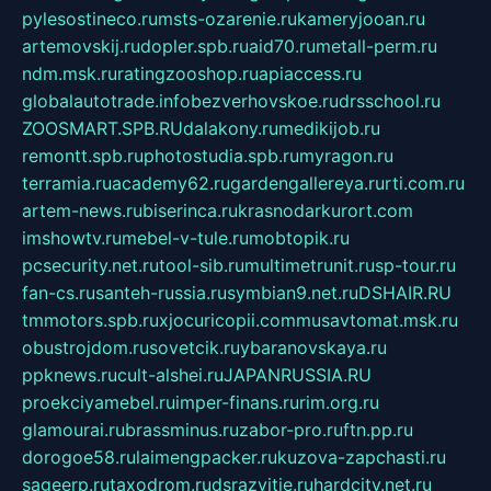
pylesostineco.ru
msts-ozarenie.ru
kameryjooan.ru
artemovskij.ru
dopler.spb.ru
aid70.ru
metall-perm.ru
ndm.msk.ru
ratingzooshop.ru
apiaccess.ru
globalautotrade.info
bezverhovskoe.ru
drsschool.ru
ZOOSMART.SPB.RU
dalakony.ru
medikijob.ru
remontt.spb.ru
photostudia.spb.ru
myragon.ru
terramia.ru
academy62.ru
gardengallereya.ru
rti.com.ru
artem-news.ru
biserinca.ru
krasnodarkurort.com
imshowtv.ru
mebel-v-tule.ru
mobtopik.ru
pcsecurity.net.ru
tool-sib.ru
multimetrunit.ru
sp-tour.ru
fan-cs.ru
santeh-russia.ru
symbian9.net.ru
DSHAIR.RU
tmmotors.spb.ru
xjocuricopii.com
musavtomat.msk.ru
obustrojdom.ru
sovetcik.ru
ybaranovskaya.ru
ppknews.ru
cult-alshei.ru
JAPANRUSSIA.RU
proekciyamebel.ru
imper-finans.ru
rim.org.ru
glamourai.ru
brassminus.ru
zabor-pro.ru
ftn.pp.ru
dorogoe58.ru
laimengpacker.ru
kuzova-zapchasti.ru
sageerp.ru
taxodrom.ru
dsrazvitie.ru
hardcity.net.ru