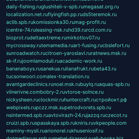
daily-fishing.ru
glushiteli-v-spb.ru
megasat.org.ru
localization.net.ru
flyingfish.pp.ru
ds5teremok.ru
aclib.spb.ru
komissionka30.ru
mag-profit.ru
icentre-74.ru
leasing-nsk.ru
hd39.ru
rcd.com.ru
bioprot.ru
deltaextreme.ru
mirkotlov07.ru
mycrossway.ru
temamedia.ru
art-fusing.ru
cbslefort.ru
sunroadwatch.ru
citroen-yaroslavl.ru
ratnews.msk.ru
sk-if.ru
joomlamoduli.ru
academic-work.ru
bananaboys.ru
sanekua.ru
lianafrukt.ru
beta43.ru
tucsonwoori.com
alex-translation.ru
avantgardeclinics.ru
noel.msk.ru
buylq.ru
aquas-spb.ru
vilnerivne.com
bobry-2.ru
vtoroe-solnce.ru
nickysheen.ru
clockmir.ru
huntercraft.ru
стройокт.рф
webpixels.ru
pczz.msk.su
petrodvorets.spb.ru
nsintermed.spb.ru
avtovirazh-24.ru
jazzq.ru
czecot.ru
cruizi.spb.ru
spasskaya.spb.ru
kniris.ru
vkpeople.com
maminy-mysli.ru
arionorel.ru
khuseniosif.ru
dotmediacup.spb.ru
mebel-tiraspol.ru
all-books.biz