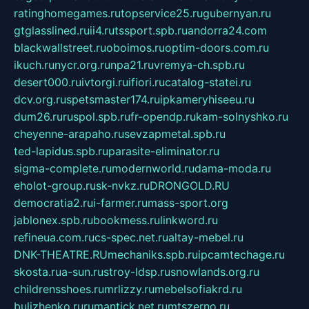
ratinghomegames.ru
topservice25.ru
gubernyan.ru
gtglasslined.ru
ii4.ru
tssport.spb.ru
andorra24.com
blackwallstreet.ru
oboimos.ru
optim-doors.com.ru
ikuch.ru
nycr.org.ru
npa21.ru
vremya-ch.spb.ru
desert000.ru
ivtorgi.ru
ifiori.ru
catalog-statei.ru
dcv.org.ru
spetsmaster174.ru
ipkameryhiseeu.ru
dum26.ru
ruspol.spb.ru
fr-opendp.ru
kam-solnyshko.ru
cheyenne-arapaho.ru
sevzapmetal.spb.ru
ted-lapidus.spb.ru
parasite-eliminator.ru
sigma-complete.ru
modernworld.ru
dama-moda.ru
eholot-group.ru
sk-nvkz.ru
DRONGOLD.RU
democratia2.ru
i-farmer.ru
mass-sport.org
jablonex.spb.ru
bookmess.ru
linkword.ru
refineua.com.ru
cs-spec.net.ru
altay-mebel.ru
DNK-THEATRE.RU
mechaniks.spb.ru
ipcamtechage.ru
skosta.ru
a-sun.ru
stroy-ldsp.ru
snowlands.org.ru
childrensshoes.ru
mrlizzy.ru
mebelsofiakrd.ru
bulizhenko.ru
rumantick.net.ru
mtszerno.ru