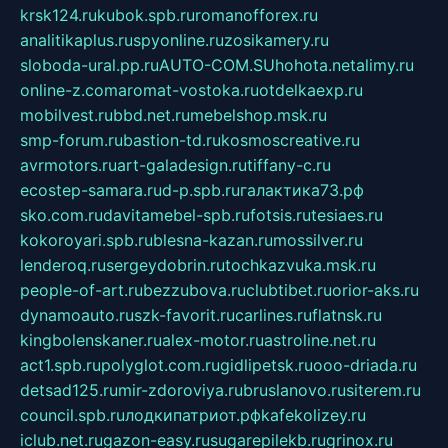
krsk124.ru
kubok.spb.ru
romanofforex.ru
analitikaplus.ru
spyonline.ru
zosikamery.ru
sloboda-ural.pp.ru
AUTO-COM.SU
hohota.net
alimy.ru
online-z.com
aromat-vostoka.ru
otdelkaexp.ru
mobilvest.ru
bbd.net.ru
mebelshop.msk.ru
smp-forum.ru
bastion-td.ru
kosmoscreative.ru
avrmotors.ru
art-galadesign.ru
tiffany-c.ru
ecostep-samara.ru
d-p.spb.ru
галактика73.рф
sko.com.ru
davitamebel-spb.ru
fotsis.ru
tesiaes.ru
kokoroyari.spb.ru
blesna-kazan.ru
mossilver.ru
lenderoq.ru
sergeydobrin.ru
tochkazvuka.msk.ru
people-of-art.ru
bezzubova.ru
clubtibet.ru
orior-aks.ru
dynamoauto.ru
szk-favorit.ru
carlines.ru
flatnsk.ru
kingbolenskaner.ru
alex-motor.ru
astroline.net.ru
act1.spb.ru
polyglot.com.ru
gidlipetsk.ru
ooo-driada.ru
detsad125.ru
mir-zdoroviya.ru
bruslanovo.ru
siterem.ru
council.spb.ru
лодкипатриот.рф
kafekolizey.ru
iclub.net.ru
gazon-easy.ru
sugarepilekb.ru
grinox.ru