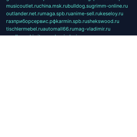
musicoutlet.ru
china.msk.ru
bulldog.su
grimm-online.ru
outlander.net.ru
maga.spb.ru
anime-sell.ru
keseloy.ru
газприборсервис.рф
karmin.spb.ru
shekswood.ru
tischlermebel.ru
automall66.ru
mag-vladimir.ru
yardbar.ru
kiwitour.spb.ru
indesign.com.ru
freestylemebel.ru
bany-samara.ru
rsei.ru
naidisvoyput.ru
mgsn-invest.ru
ipkamerasannce.ru
alicante-house.ru
ibelka74.ru
cozyhouse.info
vlkargalev-studio.ru
700mb.ru
figura-ufa.ru
alina-live.ru
belarusiannews.ru
womenknow.ru
dos-vniimk.ru
sega.net.ru
dv.net.ru
phenomenonsofhistory.com
telesputnik.net.ru
wall.pp.ru
pylesosroidmi.ru
gtc-clan.ru
cligs.ru
bibikazap.ru
popova.org.ru
netwhistler.spb.ru
bellvil.ru
bonzon.ru
iss-vladik.ru
defiparis.net.ru
las-gryzas.ru
amku.ru
electednews.spb.ru
feather.org.ru
spar72.ru
tankiigri.ru
dominus.com.ru
ibtree.ru
sanykool.pp.ru
unixlib.org.ru
menatep.spb.ru
gartenterrassen.ru
printeka.ru