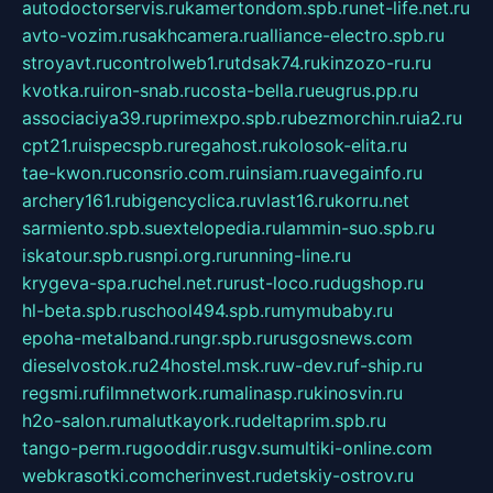
autodoctorservis.ru
kamertondom.spb.ru
net-life.net.ru
avto-vozim.ru
sakhcamera.ru
alliance-electro.spb.ru
stroyavt.ru
controlweb1.ru
tdsak74.ru
kinzozo-ru.ru
kvotka.ru
iron-snab.ru
costa-bella.ru
eugrus.pp.ru
associaciya39.ru
primexpo.spb.ru
bezmorchin.ru
ia2.ru
cpt21.ru
ispecspb.ru
regahost.ru
kolosok-elita.ru
tae-kwon.ru
consrio.com.ru
insiam.ru
avegainfo.ru
archery161.ru
bigencyclica.ru
vlast16.ru
korru.net
sarmiento.spb.su
extelopedia.ru
lammin-suo.spb.ru
iskatour.spb.ru
snpi.org.ru
running-line.ru
krygeva-spa.ru
chel.net.ru
rust-loco.ru
dugshop.ru
hl-beta.spb.ru
school494.spb.ru
mymubaby.ru
epoha-metalband.ru
ngr.spb.ru
rusgosnews.com
dieselvostok.ru
24hostel.msk.ru
w-dev.ru
f-ship.ru
regsmi.ru
filmnetwork.ru
malinasp.ru
kinosvin.ru
h2o-salon.ru
malutkayork.ru
deltaprim.spb.ru
tango-perm.ru
gooddir.ru
sgv.su
multiki-online.com
webkrasotki.com
cherinvest.ru
detskiy-ostrov.ru