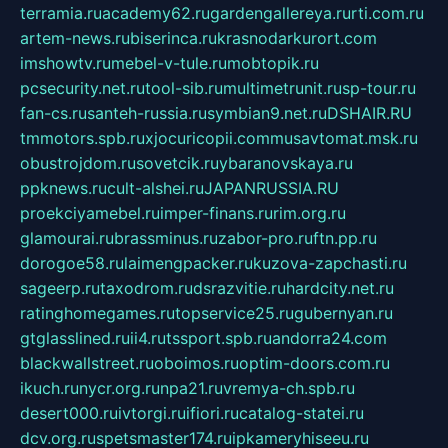
terramia.ru
academy62.ru
gardengallereya.ru
rti.com.ru
artem-news.ru
biserinca.ru
krasnodarkurort.com
imshowtv.ru
mebel-v-tule.ru
mobtopik.ru
pcsecurity.net.ru
tool-sib.ru
multimetrunit.ru
sp-tour.ru
fan-cs.ru
santeh-russia.ru
symbian9.net.ru
DSHAIR.RU
tmmotors.spb.ru
xjocuricopii.com
musavtomat.msk.ru
obustrojdom.ru
sovetcik.ru
ybaranovskaya.ru
ppknews.ru
cult-alshei.ru
JAPANRUSSIA.RU
proekciyamebel.ru
imper-finans.ru
rim.org.ru
glamourai.ru
brassminus.ru
zabor-pro.ru
ftn.pp.ru
dorogoe58.ru
laimengpacker.ru
kuzova-zapchasti.ru
sageerp.ru
taxodrom.ru
dsrazvitie.ru
hardcity.net.ru
ratinghomegames.ru
topservice25.ru
gubernyan.ru
gtglasslined.ru
ii4.ru
tssport.spb.ru
andorra24.com
blackwallstreet.ru
oboimos.ru
optim-doors.com.ru
ikuch.ru
nycr.org.ru
npa21.ru
vremya-ch.spb.ru
desert000.ru
ivtorgi.ru
ifiori.ru
catalog-statei.ru
dcv.org.ru
spetsmaster174.ru
ipkameryhiseeu.ru