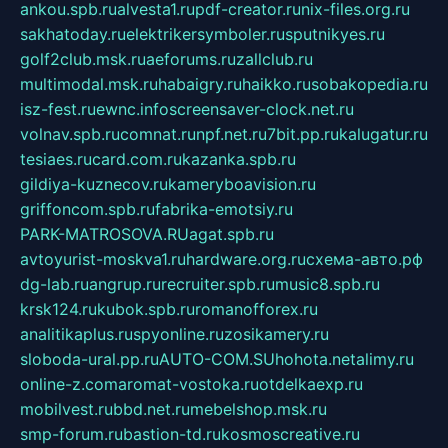
ankou.spb.ru
alvesta1.ru
pdf-creator.ru
nix-files.org.ru
sakhatoday.ru
elektrikersymboler.ru
sputnikyes.ru
golf2club.msk.ru
aeforums.ru
zallclub.ru
multimodal.msk.ru
habaigry.ru
haikko.ru
sobakopedia.ru
isz-fest.ru
ewnc.info
screensaver-clock.net.ru
volnav.spb.ru
comnat.ru
npf.net.ru
7bit.pp.ru
kalugatur.ru
tesiaes.ru
card.com.ru
kazanka.spb.ru
gildiya-kuznecov.ru
kameryboavision.ru
griffoncom.spb.ru
fabrika-emotsiy.ru
PARK-MATROSOVA.RU
agat.spb.ru
avtoyurist-moskva1.ru
hardware.org.ru
схема-авто.рф
dg-lab.ru
angrup.ru
recruiter.spb.ru
music8.spb.ru
krsk124.ru
kubok.spb.ru
romanofforex.ru
analitikaplus.ru
spyonline.ru
zosikamery.ru
sloboda-ural.pp.ru
AUTO-COM.SU
hohota.net
alimy.ru
online-z.com
aromat-vostoka.ru
otdelkaexp.ru
mobilvest.ru
bbd.net.ru
mebelshop.msk.ru
smp-forum.ru
bastion-td.ru
kosmoscreative.ru