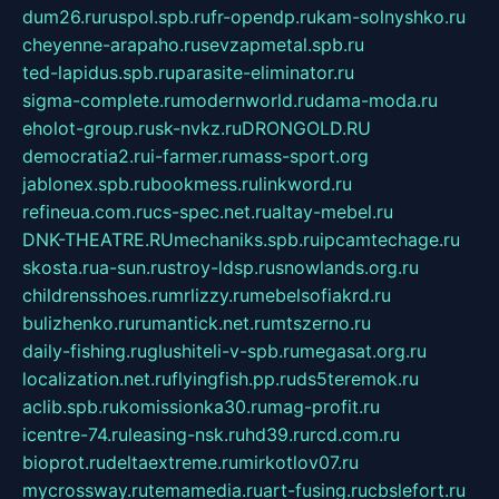
dum26.ru
ruspol.spb.ru
fr-opendp.ru
kam-solnyshko.ru
cheyenne-arapaho.ru
sevzapmetal.spb.ru
ted-lapidus.spb.ru
parasite-eliminator.ru
sigma-complete.ru
modernworld.ru
dama-moda.ru
eholot-group.ru
sk-nvkz.ru
DRONGOLD.RU
democratia2.ru
i-farmer.ru
mass-sport.org
jablonex.spb.ru
bookmess.ru
linkword.ru
refineua.com.ru
cs-spec.net.ru
altay-mebel.ru
DNK-THEATRE.RU
mechaniks.spb.ru
ipcamtechage.ru
skosta.ru
a-sun.ru
stroy-ldsp.ru
snowlands.org.ru
childrensshoes.ru
mrlizzy.ru
mebelsofiakrd.ru
bulizhenko.ru
rumantick.net.ru
mtszerno.ru
daily-fishing.ru
glushiteli-v-spb.ru
megasat.org.ru
localization.net.ru
flyingfish.pp.ru
ds5teremok.ru
aclib.spb.ru
komissionka30.ru
mag-profit.ru
icentre-74.ru
leasing-nsk.ru
hd39.ru
rcd.com.ru
bioprot.ru
deltaextreme.ru
mirkotlov07.ru
mycrossway.ru
temamedia.ru
art-fusing.ru
cbslefort.ru