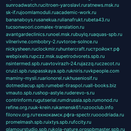
sunroadwatch.ru
citroen-yaroslavl.ru
ratnews.msk.ru
sk-if.ru
joomlamoduli.ru
academic-work.ru
bananaboys.ru
sanekua.ru
lianafrukt.ru
beta43.ru
tucsonwoori.com
alex-translation.ru
avantgardeclinics.ru
noel.msk.ru
buylq.ru
aquas-spb.ru
vilnerivne.com
bobry-2.ru
vtoroe-solnce.ru
nickysheen.ru
clockmir.ru
huntercraft.ru
стройокт.рф
webpixels.ru
pczz.msk.su
petrodvorets.spb.ru
nsintermed.spb.ru
avtovirazh-24.ru
jazzq.ru
czecot.ru
cruizi.spb.ru
spasskaya.spb.ru
kniris.ru
vkpeople.com
maminy-mysli.ru
arionorel.ru
khuseniosif.ru
dotmediacup.spb.ru
mebel-tiraspol.ru
all-books.biz
vmauto.spb.ru
shop-astyle.ru
derevo-s.ru
contrinform.ru
gutserial.ru
mdrussia.spb.ru
monod.ru
refine.org.ru
uk-krein.ru
kamensk61.ru
zooclub.info
filonov.org.ru
технокамск.рф
ra-spectr.ru
ooodriada.ru
promelmash.spb.ru
ixtys.spb.ru
fccity.ru
glamourstudio.spb.ru
kola-nature.org
spbmaster.spb.ru