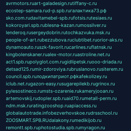
avrmotors.ru
art-galadesign.ru
tiffany-c.ru
ecostep-samara.ru
d-p.spb.ru
галактика73.рф
sko.com.ru
davitamebel-spb.ru
fotsis.ru
tesiaes.ru
kokoroyari.spb.ru
blesna-kazan.ru
mossilver.ru
lenderoq.ru
sergeydobrin.ru
tochkazvuka.msk.ru
people-of-art.ru
bezzubova.ru
clubtibet.ru
orior-aks.ru
dynamoauto.ru
szk-favorit.ru
carlines.ru
flatnsk.ru
kingbolenskaner.ru
alex-motor.ru
astroline.net.ru
act1.spb.ru
polyglot.com.ru
gidlipetsk.ru
ooo-driada.ru
detsad125.ru
mir-zdoroviya.ru
bruslanovo.ru
siterem.ru
council.spb.ru
лодкипатриот.рф
kafekolizey.ru
iclub.net.ru
gazon-easy.ru
sugarepilekb.ru
grinox.ru
pylesostineco.ru
msts-ozarenie.ru
kameryjooan.ru
artemovskij.ru
dopler.spb.ru
aid70.ru
metall-perm.ru
ndm.msk.ru
ratingzooshop.ru
apiaccess.ru
globalautotrade.info
bezverhovskoe.ru
drsschool.ru
ZOOSMART.SPB.RU
dalakony.ru
medikijob.ru
remontt.spb.ru
photostudia.spb.ru
myragon.ru