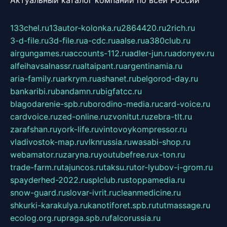
Актуальный каталог компаний по всей России
133chel.ru
13autor-kolonka.ru
2864420.ru
2rich.ru
3-d-file.ru
3d-file.ru
a-cdc.ru
aalse.ru
a380club.ru
airgungames.ru
accounts-112.ru
adler-jun.ru
adonyev.ru
alfeihavsalnassr.ru
altaipant.ru
argentinamia.ru
aria-family.ru
arkrym.ru
ashanet.ru
belgorod-day.ru
bankaribi.ru
bandamn.ru
bigfatcc.ru
blagodarenie-spb.ru
borodino-media.ru
card-voice.ru
cardvoice.ru
zed-online.ru
zvonitut.ru
zebra-tlt.ru
zarafshan.ru
york-life.ru
vintovoykompressor.ru
vladivostok-map.ru
vlknrussia.ru
wasabi-shop.ru
webamator.ru
zaryna.ru
youtubefree.ru
x-ton.ru
trade-farm.ru
tajuncos.ru
taksu.ru
tor-lyubov-i-grom.ru
spayderhed-2022.ru
splclub.ru
stoppamedia.ru
snow-guard.ru
slovar-ivrit.ru
cleanmedicine.ru
shkurki-karakulya.ru
kanotiforet.spb.ru
tutmassage.ru
ecolog.org.ru
praga.spb.ru
falcorussia.ru