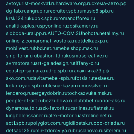
avtoyurist-moskva1.ru
hardware.org.ru
схема-авто.рф
dg-lab.ru
angrup.ru
recruiter.spb.ru
music8.spb.ru
krsk124.ru
kubok.spb.ru
romanofforex.ru
analitikaplus.ru
spyonline.ru
zosikamery.ru
sloboda-ural.pp.ru
AUTO-COM.SU
hohota.net
alimy.ru
online-z.com
aromat-vostoka.ru
otdelkaexp.ru
mobilvest.ru
bbd.net.ru
mebelshop.msk.ru
smp-forum.ru
bastion-td.ru
kosmoscreative.ru
avrmotors.ru
art-galadesign.ru
tiffany-c.ru
ecostep-samara.ru
d-p.spb.ru
галактика73.рф
sko.com.ru
davitamebel-spb.ru
fotsis.ru
tesiaes.ru
kokoroyari.spb.ru
blesna-kazan.ru
mossilver.ru
lenderoq.ru
sergeydobrin.ru
tochkazvuka.msk.ru
people-of-art.ru
bezzubova.ru
clubtibet.ru
orior-aks.ru
dynamoauto.ru
szk-favorit.ru
carlines.ru
flatnsk.ru
kingbolenskaner.ru
alex-motor.ru
astroline.net.ru
act1.spb.ru
polyglot.com.ru
gidlipetsk.ru
ooo-driada.ru
detsad125.ru
mir-zdoroviya.ru
bruslanovo.ru
siterem.ru