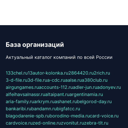
База организаций
Актуальный каталог компаний по всей России
133chel.ru
13autor-kolonka.ru
2864420.ru
2rich.ru
3-d-file.ru
3d-file.ru
a-cdc.ru
aalse.ru
a380club.ru
airgungames.ru
accounts-112.ru
adler-jun.ru
adonyev.ru
alfeihavsalnassr.ru
altaipant.ru
argentinamia.ru
aria-family.ru
arkrym.ru
ashanet.ru
belgorod-day.ru
bankaribi.ru
bandamn.ru
bigfatcc.ru
blagodarenie-spb.ru
borodino-media.ru
card-voice.ru
cardvoice.ru
zed-online.ru
zvonitut.ru
zebra-tlt.ru