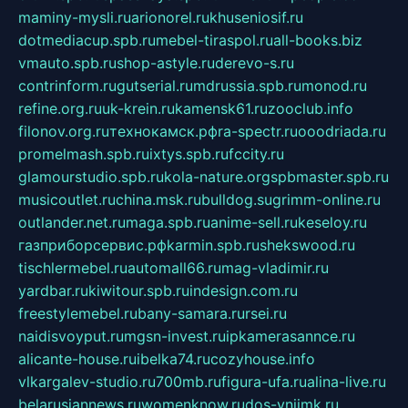
maminy-mysli.ru
arionorel.ru
khuseniosif.ru
dotmediacup.spb.ru
mebel-tiraspol.ru
all-books.biz
vmauto.spb.ru
shop-astyle.ru
derevo-s.ru
contrinform.ru
gutserial.ru
mdrussia.spb.ru
monod.ru
refine.org.ru
uk-krein.ru
kamensk61.ru
zooclub.info
filonov.org.ru
технокамск.рф
ra-spectr.ru
ooodriada.ru
promelmash.spb.ru
ixtys.spb.ru
fccity.ru
glamourstudio.spb.ru
kola-nature.org
spbmaster.spb.ru
musicoutlet.ru
china.msk.ru
bulldog.su
grimm-online.ru
outlander.net.ru
maga.spb.ru
anime-sell.ru
keseloy.ru
газприборсервис.рф
karmin.spb.ru
shekswood.ru
tischlermebel.ru
automall66.ru
mag-vladimir.ru
yardbar.ru
kiwitour.spb.ru
indesign.com.ru
freestylemebel.ru
bany-samara.ru
rsei.ru
naidisvoyput.ru
mgsn-invest.ru
ipkamerasannce.ru
alicante-house.ru
ibelka74.ru
cozyhouse.info
vlkargalev-studio.ru
700mb.ru
figura-ufa.ru
alina-live.ru
belarusiannews.ru
womenknow.ru
dos-vniimk.ru