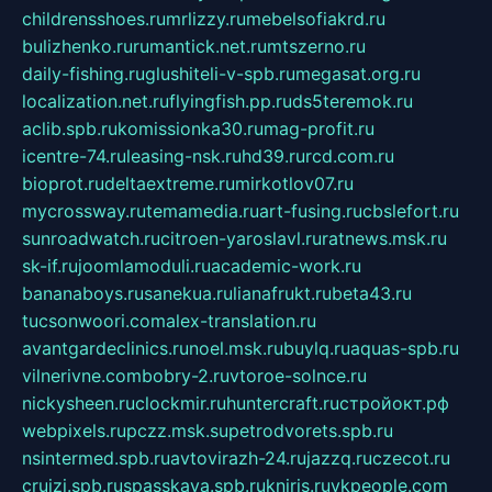
childrensshoes.ru
mrlizzy.ru
mebelsofiakrd.ru
bulizhenko.ru
rumantick.net.ru
mtszerno.ru
daily-fishing.ru
glushiteli-v-spb.ru
megasat.org.ru
localization.net.ru
flyingfish.pp.ru
ds5teremok.ru
aclib.spb.ru
komissionka30.ru
mag-profit.ru
icentre-74.ru
leasing-nsk.ru
hd39.ru
rcd.com.ru
bioprot.ru
deltaextreme.ru
mirkotlov07.ru
mycrossway.ru
temamedia.ru
art-fusing.ru
cbslefort.ru
sunroadwatch.ru
citroen-yaroslavl.ru
ratnews.msk.ru
sk-if.ru
joomlamoduli.ru
academic-work.ru
bananaboys.ru
sanekua.ru
lianafrukt.ru
beta43.ru
tucsonwoori.com
alex-translation.ru
avantgardeclinics.ru
noel.msk.ru
buylq.ru
aquas-spb.ru
vilnerivne.com
bobry-2.ru
vtoroe-solnce.ru
nickysheen.ru
clockmir.ru
huntercraft.ru
стройокт.рф
webpixels.ru
pczz.msk.su
petrodvorets.spb.ru
nsintermed.spb.ru
avtovirazh-24.ru
jazzq.ru
czecot.ru
cruizi.spb.ru
spasskaya.spb.ru
kniris.ru
vkpeople.com