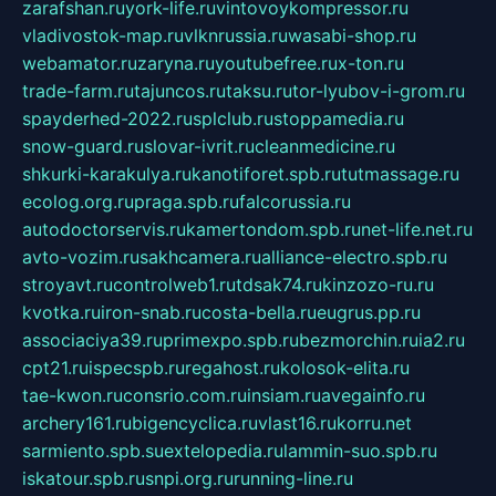
zarafshan.ru
york-life.ru
vintovoykompressor.ru
vladivostok-map.ru
vlknrussia.ru
wasabi-shop.ru
webamator.ru
zaryna.ru
youtubefree.ru
x-ton.ru
trade-farm.ru
tajuncos.ru
taksu.ru
tor-lyubov-i-grom.ru
spayderhed-2022.ru
splclub.ru
stoppamedia.ru
snow-guard.ru
slovar-ivrit.ru
cleanmedicine.ru
shkurki-karakulya.ru
kanotiforet.spb.ru
tutmassage.ru
ecolog.org.ru
praga.spb.ru
falcorussia.ru
autodoctorservis.ru
kamertondom.spb.ru
net-life.net.ru
avto-vozim.ru
sakhcamera.ru
alliance-electro.spb.ru
stroyavt.ru
controlweb1.ru
tdsak74.ru
kinzozo-ru.ru
kvotka.ru
iron-snab.ru
costa-bella.ru
eugrus.pp.ru
associaciya39.ru
primexpo.spb.ru
bezmorchin.ru
ia2.ru
cpt21.ru
ispecspb.ru
regahost.ru
kolosok-elita.ru
tae-kwon.ru
consrio.com.ru
insiam.ru
avegainfo.ru
archery161.ru
bigencyclica.ru
vlast16.ru
korru.net
sarmiento.spb.su
extelopedia.ru
lammin-suo.spb.ru
iskatour.spb.ru
snpi.org.ru
running-line.ru