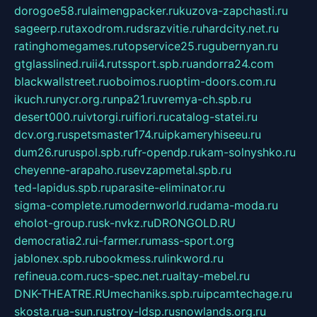
dorogoe58.ru
laimengpacker.ru
kuzova-zapchasti.ru
sageerp.ru
taxodrom.ru
dsrazvitie.ru
hardcity.net.ru
ratinghomegames.ru
topservice25.ru
gubernyan.ru
gtglasslined.ru
ii4.ru
tssport.spb.ru
andorra24.com
blackwallstreet.ru
oboimos.ru
optim-doors.com.ru
ikuch.ru
nycr.org.ru
npa21.ru
vremya-ch.spb.ru
desert000.ru
ivtorgi.ru
ifiori.ru
catalog-statei.ru
dcv.org.ru
spetsmaster174.ru
ipkameryhiseeu.ru
dum26.ru
ruspol.spb.ru
fr-opendp.ru
kam-solnyshko.ru
cheyenne-arapaho.ru
sevzapmetal.spb.ru
ted-lapidus.spb.ru
parasite-eliminator.ru
sigma-complete.ru
modernworld.ru
dama-moda.ru
eholot-group.ru
sk-nvkz.ru
DRONGOLD.RU
democratia2.ru
i-farmer.ru
mass-sport.org
jablonex.spb.ru
bookmess.ru
linkword.ru
refineua.com.ru
cs-spec.net.ru
altay-mebel.ru
DNK-THEATRE.RU
mechaniks.spb.ru
ipcamtechage.ru
skosta.ru
a-sun.ru
stroy-ldsp.ru
snowlands.org.ru