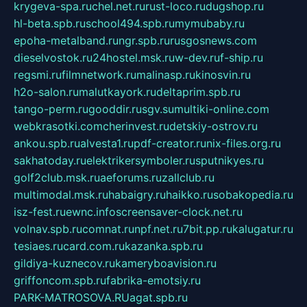
krygeva-spa.ru
chel.net.ru
rust-loco.ru
dugshop.ru
hl-beta.spb.ru
school494.spb.ru
mymubaby.ru
epoha-metalband.ru
ngr.spb.ru
rusgosnews.com
dieselvostok.ru
24hostel.msk.ru
w-dev.ru
f-ship.ru
regsmi.ru
filmnetwork.ru
malinasp.ru
kinosvin.ru
h2o-salon.ru
malutkayork.ru
deltaprim.spb.ru
tango-perm.ru
gooddir.ru
sgv.su
multiki-online.com
webkrasotki.com
cherinvest.ru
detskiy-ostrov.ru
ankou.spb.ru
alvesta1.ru
pdf-creator.ru
nix-files.org.ru
sakhatoday.ru
elektrikersymboler.ru
sputnikyes.ru
golf2club.msk.ru
aeforums.ru
zallclub.ru
multimodal.msk.ru
habaigry.ru
haikko.ru
sobakopedia.ru
isz-fest.ru
ewnc.info
screensaver-clock.net.ru
volnav.spb.ru
comnat.ru
npf.net.ru
7bit.pp.ru
kalugatur.ru
tesiaes.ru
card.com.ru
kazanka.spb.ru
gildiya-kuznecov.ru
kameryboavision.ru
griffoncom.spb.ru
fabrika-emotsiy.ru
PARK-MATROSOVA.RU
agat.spb.ru