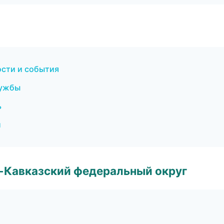
ости и события
лужбы
ь
и
о-Кавказский федеральный округ