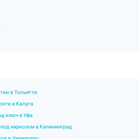
к
стки в Тольятти
сети в Калуга
од ключ в Уфа
 под наркозом в Калининград
бов в Череповец