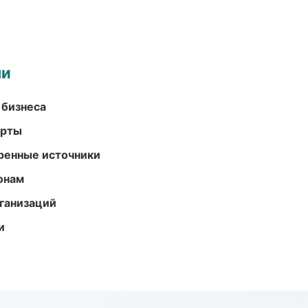
ми
 бизнеса
арты
еренные источники
онам
ганизаций
и