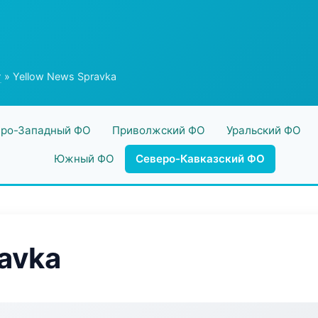
г
» Yellow News Spravka
ро-Западный ФО
Приволжский ФО
Уральский ФО
Южный ФО
Северо-Кавказский ФО
avka