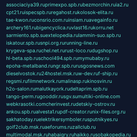
associaciya39.ru
primexpo.spb.ru
bezmorchin.ru
ia2.ru
cpt21.ru
ispecspb.ru
regahost.ru
kolosok-elita.ru
tae-kwon.ru
consrio.com.ru
insiam.ru
avegainfo.ru
archery161.ru
bigencyclica.ru
vlast16.ru
korru.net
sarmiento.spb.su
extelopedia.ru
lammin-suo.spb.ru
iskatour.spb.ru
snpi.org.ru
running-line.ru
krygeva-spa.ru
chel.net.ru
rust-loco.ru
dugshop.ru
hl-beta.spb.ru
school494.spb.ru
mymubaby.ru
epoha-metalband.ru
ngr.spb.ru
rusgosnews.com
dieselvostok.ru
24hostel.msk.ru
w-dev.ru
f-ship.ru
regsmi.ru
filmnetwork.ru
malinasp.ru
kinosvin.ru
h2o-salon.ru
malutkayork.ru
deltaprim.spb.ru
tango-perm.ru
gooddir.ru
sgv.su
multiki-online.com
webkrasotki.com
cherinvest.ru
detskiy-ostrov.ru
ankou.spb.ru
alvesta1.ru
pdf-creator.ru
nix-files.org.ru
sakhatoday.ru
elektrikersymboler.ru
sputnikyes.ru
golf2club.msk.ru
aeforums.ru
zallclub.ru
multimodal.msk.ru
habaigry.ru
haikko.ru
sobakopedia.ru