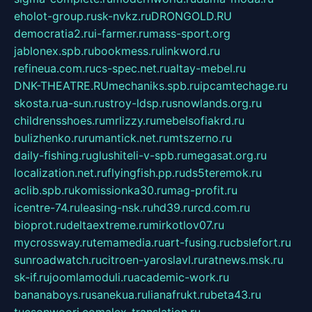
eholot-group.ru
sk-nvkz.ru
DRONGOLD.RU
democratia2.ru
i-farmer.ru
mass-sport.org
jablonex.spb.ru
bookmess.ru
linkword.ru
refineua.com.ru
cs-spec.net.ru
altay-mebel.ru
DNK-THEATRE.RU
mechaniks.spb.ru
ipcamtechage.ru
skosta.ru
a-sun.ru
stroy-ldsp.ru
snowlands.org.ru
childrensshoes.ru
mrlizzy.ru
mebelsofiakrd.ru
bulizhenko.ru
rumantick.net.ru
mtszerno.ru
daily-fishing.ru
glushiteli-v-spb.ru
megasat.org.ru
localization.net.ru
flyingfish.pp.ru
ds5teremok.ru
aclib.spb.ru
komissionka30.ru
mag-profit.ru
icentre-74.ru
leasing-nsk.ru
hd39.ru
rcd.com.ru
bioprot.ru
deltaextreme.ru
mirkotlov07.ru
mycrossway.ru
temamedia.ru
art-fusing.ru
cbslefort.ru
sunroadwatch.ru
citroen-yaroslavl.ru
ratnews.msk.ru
sk-if.ru
joomlamoduli.ru
academic-work.ru
bananaboys.ru
sanekua.ru
lianafrukt.ru
beta43.ru
tucsonwoori.com
alex-translation.ru