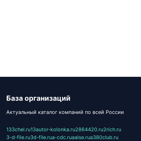
База организаций
Актуальный каталог компаний по всей России
133chel.ru
13autor-kolonka.ru
2864420.ru
2rich.ru
3-d-file.ru
3d-file.ru
a-cdc.ru
aalse.ru
a380club.ru