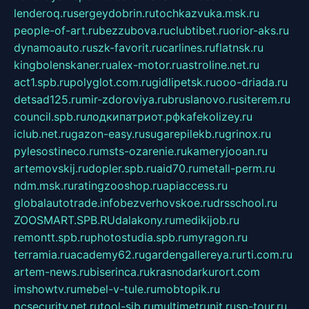
lenderoq.ru
sergeydobrin.ru
tochkazvuka.msk.ru
people-of-art.ru
bezzubova.ru
clubtibet.ru
orior-aks.ru
dynamoauto.ru
szk-favorit.ru
carlines.ru
flatnsk.ru
kingbolenskaner.ru
alex-motor.ru
astroline.net.ru
act1.spb.ru
polyglot.com.ru
gidlipetsk.ru
ooo-driada.ru
detsad125.ru
mir-zdoroviya.ru
bruslanovo.ru
siterem.ru
council.spb.ru
лодкипатриот.рф
kafekolizey.ru
iclub.net.ru
gazon-easy.ru
sugarepilekb.ru
grinox.ru
pylesostineco.ru
msts-ozarenie.ru
kameryjooan.ru
artemovskij.ru
dopler.spb.ru
aid70.ru
metall-perm.ru
ndm.msk.ru
ratingzooshop.ru
apiaccess.ru
globalautotrade.info
bezverhovskoe.ru
drsschool.ru
ZOOSMART.SPB.RU
dalakony.ru
medikijob.ru
remontt.spb.ru
photostudia.spb.ru
myragon.ru
terramia.ru
academy62.ru
gardengallereya.ru
rti.com.ru
artem-news.ru
biserinca.ru
krasnodarkurort.com
imshowtv.ru
mebel-v-tule.ru
mobtopik.ru
pcsecurity.net.ru
tool-sib.ru
multimetrunit.ru
sp-tour.ru