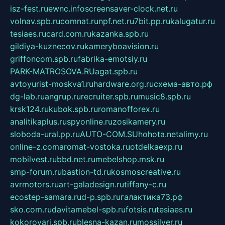
isz-fest.ru
ewnc.info
screensaver-clock.net.ru
volnav.spb.ru
comnat.ru
npf.net.ru
7bit.pp.ru
kalugatur.ru
tesiaes.ru
card.com.ru
kazanka.spb.ru
gildiya-kuznecov.ru
kameryboavision.ru
griffoncom.spb.ru
fabrika-emotsiy.ru
PARK-MATROSOVA.RU
agat.spb.ru
avtoyurist-moskva1.ru
hardware.org.ru
схема-авто.рф
dg-lab.ru
angrup.ru
recruiter.spb.ru
music8.spb.ru
krsk124.ru
kubok.spb.ru
romanofforex.ru
analitikaplus.ru
spyonline.ru
zosikamery.ru
sloboda-ural.pp.ru
AUTO-COM.SU
hohota.net
alimy.ru
online-z.com
aromat-vostoka.ru
otdelkaexp.ru
mobilvest.ru
bbd.net.ru
mebelshop.msk.ru
smp-forum.ru
bastion-td.ru
kosmoscreative.ru
avrmotors.ru
art-galadesign.ru
tiffany-c.ru
ecostep-samara.ru
d-p.spb.ru
галактика73.рф
sko.com.ru
davitamebel-spb.ru
fotsis.ru
tesiaes.ru
kokoroyari.spb.ru
blesna-kazan.ru
mossilver.ru