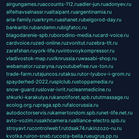
airgungames.ru
accounts-112.ru
adler-jun.ru
adonyev.ru
alfeihavsalnassr.ru
altaipant.ru
argentinamia.ru
aria-family.ru
arkrym.ru
ashanet.ru
belgorod-day.ru
bankaribi.ru
bandamn.ru
bigfatcc.ru
blagodarenie-spb.ru
borodino-media.ru
card-voice.ru
cardvoice.ru
zed-online.ru
zvonitut.ru
zebra-tlt.ru
zarafshan.ru
york-life.ru
vintovoykompressor.ru
vladivostok-map.ru
vlknrussia.ru
wasabi-shop.ru
webamator.ru
zaryna.ru
youtubefree.ru
x-ton.ru
trade-farm.ru
tajuncos.ru
taksu.ru
tor-lyubov-i-grom.ru
spayderhed-2022.ru
splclub.ru
stoppamedia.ru
snow-guard.ru
slovar-ivrit.ru
cleanmedicine.ru
shkurki-karakulya.ru
kanotiforet.spb.ru
tutmassage.ru
ecolog.org.ru
praga.spb.ru
falcorussia.ru
autodoctorservis.ru
kamertondom.spb.ru
net-life.net.ru
avto-vozim.ru
sakhcamera.ru
alliance-electro.spb.ru
stroyavt.ru
controlweb1.ru
tdsak74.ru
kinzozo-ru.ru
kvotka.ru
iron-snab.ru
costa-bella.ru
eugrus.pp.ru