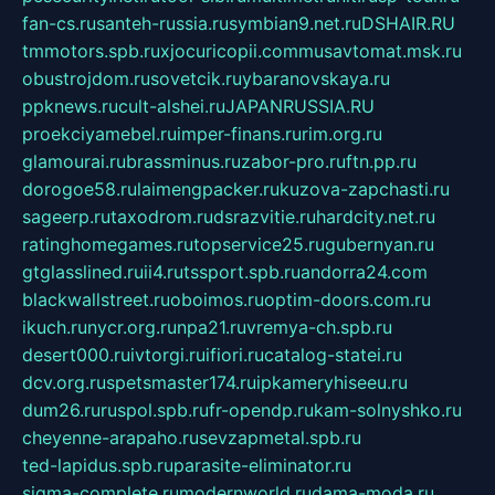
fan-cs.ru
santeh-russia.ru
symbian9.net.ru
DSHAIR.RU
tmmotors.spb.ru
xjocuricopii.com
musavtomat.msk.ru
obustrojdom.ru
sovetcik.ru
ybaranovskaya.ru
ppknews.ru
cult-alshei.ru
JAPANRUSSIA.RU
proekciyamebel.ru
imper-finans.ru
rim.org.ru
glamourai.ru
brassminus.ru
zabor-pro.ru
ftn.pp.ru
dorogoe58.ru
laimengpacker.ru
kuzova-zapchasti.ru
sageerp.ru
taxodrom.ru
dsrazvitie.ru
hardcity.net.ru
ratinghomegames.ru
topservice25.ru
gubernyan.ru
gtglasslined.ru
ii4.ru
tssport.spb.ru
andorra24.com
blackwallstreet.ru
oboimos.ru
optim-doors.com.ru
ikuch.ru
nycr.org.ru
npa21.ru
vremya-ch.spb.ru
desert000.ru
ivtorgi.ru
ifiori.ru
catalog-statei.ru
dcv.org.ru
spetsmaster174.ru
ipkameryhiseeu.ru
dum26.ru
ruspol.spb.ru
fr-opendp.ru
kam-solnyshko.ru
cheyenne-arapaho.ru
sevzapmetal.spb.ru
ted-lapidus.spb.ru
parasite-eliminator.ru
sigma-complete.ru
modernworld.ru
dama-moda.ru