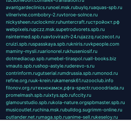
avantgardeclinics.ru
noel.msk.ru
buylq.ru
aquas-spb.ru
vilnerivne.com
bobry-2.ru
vtoroe-solnce.ru
nickysheen.ru
clockmir.ru
huntercraft.ru
стройокт.рф
webpixels.ru
pczz.msk.su
petrodvorets.spb.ru
nsintermed.spb.ru
avtovirazh-24.ru
jazzq.ru
czecot.ru
cruizi.spb.ru
spasskaya.spb.ru
kniris.ru
vkpeople.com
maminy-mysli.ru
arionorel.ru
khuseniosif.ru
dotmediacup.spb.ru
mebel-tiraspol.ru
all-books.biz
vmauto.spb.ru
shop-astyle.ru
derevo-s.ru
contrinform.ru
gutserial.ru
mdrussia.spb.ru
monod.ru
refine.org.ru
uk-krein.ru
kamensk61.ru
zooclub.info
filonov.org.ru
технокамск.рф
ra-spectr.ru
ooodriada.ru
promelmash.spb.ru
ixtys.spb.ru
fccity.ru
glamourstudio.spb.ru
kola-nature.org
spbmaster.spb.ru
musicoutlet.ru
china.msk.ru
bulldog.su
grimm-online.ru
outlander.net.ru
maga.spb.ru
anime-sell.ru
keseloy.ru
газприборсервис.рф
karmin.spb.ru
shekswood.ru