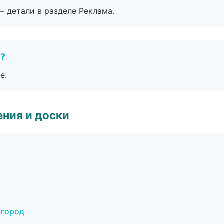
— детали в разделе Реклама.
е?
е.
ния и доски
вгород