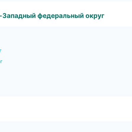
о-Западный федеральный округ
г
г