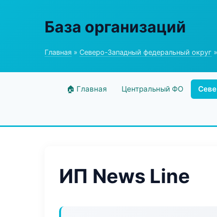
База организаций
Главная
»
Северо-Западный федеральный округ
»
🏠 Главная
Центральный ФО
Севе
ИП News Line