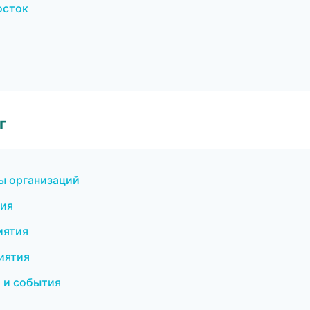
осток
г
ы организаций
тия
иятия
иятия
 и события