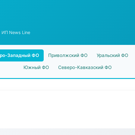
 ИП News Line
ро-Западный ФО
Приволжский ФО
Уральский ФО
Южный ФО
Северо-Кавказский ФО