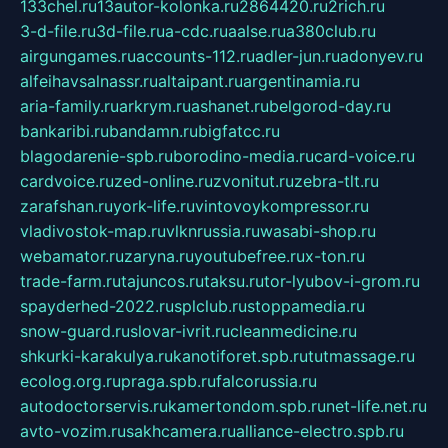
133chel.ru
13autor-kolonka.ru
2864420.ru
2rich.ru
3-d-file.ru
3d-file.ru
a-cdc.ru
aalse.ru
a380club.ru
airgungames.ru
accounts-112.ru
adler-jun.ru
adonyev.ru
alfeihavsalnassr.ru
altaipant.ru
argentinamia.ru
aria-family.ru
arkrym.ru
ashanet.ru
belgorod-day.ru
bankaribi.ru
bandamn.ru
bigfatcc.ru
blagodarenie-spb.ru
borodino-media.ru
card-voice.ru
cardvoice.ru
zed-online.ru
zvonitut.ru
zebra-tlt.ru
zarafshan.ru
york-life.ru
vintovoykompressor.ru
vladivostok-map.ru
vlknrussia.ru
wasabi-shop.ru
webamator.ru
zaryna.ru
youtubefree.ru
x-ton.ru
trade-farm.ru
tajuncos.ru
taksu.ru
tor-lyubov-i-grom.ru
spayderhed-2022.ru
splclub.ru
stoppamedia.ru
snow-guard.ru
slovar-ivrit.ru
cleanmedicine.ru
shkurki-karakulya.ru
kanotiforet.spb.ru
tutmassage.ru
ecolog.org.ru
praga.spb.ru
falcorussia.ru
autodoctorservis.ru
kamertondom.spb.ru
net-life.net.ru
avto-vozim.ru
sakhcamera.ru
alliance-electro.spb.ru