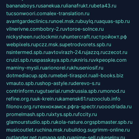
bananaboys.ru
sanekua.ru
lianafrukt.ru
beta43.ru
tucsonwoori.com
alex-translation.ru
avantgardeclinics.ru
noel.msk.ru
buylq.ru
aquas-spb.ru
vilnerivne.com
bobry-2.ru
vtoroe-solnce.ru
nickysheen.ru
clockmir.ru
huntercraft.ru
стройокт.рф
webpixels.ru
pczz.msk.su
petrodvorets.spb.ru
nsintermed.spb.ru
avtovirazh-24.ru
jazzq.ru
czecot.ru
cruizi.spb.ru
spasskaya.spb.ru
kniris.ru
vkpeople.com
maminy-mysli.ru
arionorel.ru
khuseniosif.ru
dotmediacup.spb.ru
mebel-tiraspol.ru
all-books.biz
vmauto.spb.ru
shop-astyle.ru
derevo-s.ru
contrinform.ru
gutserial.ru
mdrussia.spb.ru
monod.ru
refine.org.ru
uk-krein.ru
kamensk61.ru
zooclub.info
filonov.org.ru
технокамск.рф
ra-spectr.ru
ooodriada.ru
promelmash.spb.ru
ixtys.spb.ru
fccity.ru
glamourstudio.spb.ru
kola-nature.org
spbmaster.spb.ru
musicoutlet.ru
china.msk.ru
bulldog.su
grimm-online.ru
outlander.net.ru
maga.spb.ru
anime-sell.ru
keseloy.ru