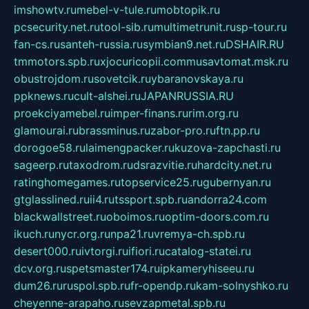
imshowtv.ru
mebel-v-tule.ru
mobtopik.ru
pcsecurity.net.ru
tool-sib.ru
multimetrunit.ru
sp-tour.ru
fan-cs.ru
santeh-russia.ru
symbian9.net.ru
DSHAIR.RU
tmmotors.spb.ru
xjocuricopii.com
musavtomat.msk.ru
obustrojdom.ru
sovetcik.ru
ybaranovskaya.ru
ppknews.ru
cult-alshei.ru
JAPANRUSSIA.RU
proekciyamebel.ru
imper-finans.ru
rim.org.ru
glamourai.ru
brassminus.ru
zabor-pro.ru
ftn.pp.ru
dorogoe58.ru
laimengpacker.ru
kuzova-zapchasti.ru
sageerp.ru
taxodrom.ru
dsrazvitie.ru
hardcity.net.ru
ratinghomegames.ru
topservice25.ru
gubernyan.ru
gtglasslined.ru
ii4.ru
tssport.spb.ru
andorra24.com
blackwallstreet.ru
oboimos.ru
optim-doors.com.ru
ikuch.ru
nycr.org.ru
npa21.ru
vremya-ch.spb.ru
desert000.ru
ivtorgi.ru
ifiori.ru
catalog-statei.ru
dcv.org.ru
spetsmaster174.ru
ipkameryhiseeu.ru
dum26.ru
ruspol.spb.ru
fr-opendp.ru
kam-solnyshko.ru
cheyenne-arapaho.ru
sevzapmetal.spb.ru