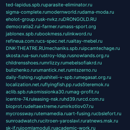
ted-lapidus.spb.ru
parasite-eliminator.ru
sigma-complete.ru
modernworld.ru
dama-moda.ru
eholot-group.ru
sk-nvkz.ru
DRONGOLD.RU
democratia2.ru
i-farmer.ru
mass-sport.org
jablonex.spb.ru
bookmess.ru
linkword.ru
refineua.com.ru
cs-spec.net.ru
altay-mebel.ru
DNK-THEATRE.RU
mechaniks.spb.ru
ipcamtechage.ru
skosta.ru
a-sun.ru
stroy-ldsp.ru
snowlands.org.ru
childrensshoes.ru
mrlizzy.ru
mebelsofiakrd.ru
bulizhenko.ru
rumantick.net.ru
mtszerno.ru
daily-fishing.ru
glushiteli-v-spb.ru
megasat.org.ru
localization.net.ru
flyingfish.pp.ru
ds5teremok.ru
aclib.spb.ru
komissionka30.ru
mag-profit.ru
icentre-74.ru
leasing-nsk.ru
hd39.ru
rcd.com.ru
bioprot.ru
deltaextreme.ru
mirkotlov07.ru
mycrossway.ru
temamedia.ru
art-fusing.ru
cbslefort.ru
sunroadwatch.ru
citroen-yaroslavl.ru
ratnews.msk.ru
sk-if.ru
joomlamoduli.ru
academic-work.ru