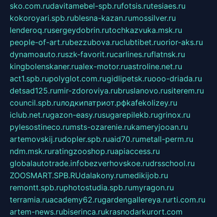
sko.com.ru
davitamebel-spb.ru
fotsis.ru
tesiaes.ru
kokoroyari.spb.ru
blesna-kazan.ru
mossilver.ru
lenderoq.ru
sergeydobrin.ru
tochkazvuka.msk.ru
people-of-art.ru
bezzubova.ru
clubtibet.ru
orior-aks.ru
dynamoauto.ru
szk-favorit.ru
carlines.ru
flatnsk.ru
kingbolenskaner.ru
alex-motor.ru
astroline.net.ru
act1.spb.ru
polyglot.com.ru
gidlipetsk.ru
ooo-driada.ru
detsad125.ru
mir-zdoroviya.ru
bruslanovo.ru
siterem.ru
council.spb.ru
лодкипатриот.рф
kafekolizey.ru
iclub.net.ru
gazon-easy.ru
sugarepilekb.ru
grinox.ru
pylesostineco.ru
msts-ozarenie.ru
kameryjooan.ru
artemovskij.ru
dopler.spb.ru
aid70.ru
metall-perm.ru
ndm.msk.ru
ratingzooshop.ru
apiaccess.ru
globalautotrade.info
bezverhovskoe.ru
drsschool.ru
ZOOSMART.SPB.RU
dalakony.ru
medikijob.ru
remontt.spb.ru
photostudia.spb.ru
myragon.ru
terramia.ru
academy62.ru
gardengallereya.ru
rti.com.ru
artem-news.ru
biserinca.ru
krasnodarkurort.com