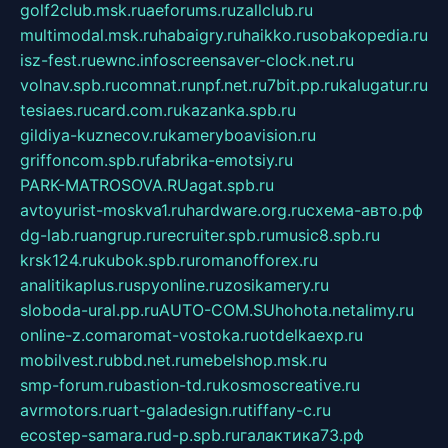
golf2club.msk.ru
aeforums.ru
zallclub.ru
multimodal.msk.ru
habaigry.ru
haikko.ru
sobakopedia.ru
isz-fest.ru
ewnc.info
screensaver-clock.net.ru
volnav.spb.ru
comnat.ru
npf.net.ru
7bit.pp.ru
kalugatur.ru
tesiaes.ru
card.com.ru
kazanka.spb.ru
gildiya-kuznecov.ru
kameryboavision.ru
griffoncom.spb.ru
fabrika-emotsiy.ru
PARK-MATROSOVA.RU
agat.spb.ru
avtoyurist-moskva1.ru
hardware.org.ru
схема-авто.рф
dg-lab.ru
angrup.ru
recruiter.spb.ru
music8.spb.ru
krsk124.ru
kubok.spb.ru
romanofforex.ru
analitikaplus.ru
spyonline.ru
zosikamery.ru
sloboda-ural.pp.ru
AUTO-COM.SU
hohota.net
alimy.ru
online-z.com
aromat-vostoka.ru
otdelkaexp.ru
mobilvest.ru
bbd.net.ru
mebelshop.msk.ru
smp-forum.ru
bastion-td.ru
kosmoscreative.ru
avrmotors.ru
art-galadesign.ru
tiffany-c.ru
ecostep-samara.ru
d-p.spb.ru
галактика73.рф