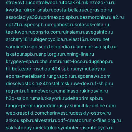
stroyavt.ru
controlweb1.ru
tdsak74.ru
kinzozo-ru.ru
kvotka.ru
iron-snab.ru
costa-bella.ru
eugrus.pp.ru
associaciya39.ru
primexpo.spb.ru
bezmorchin.ru
ia2.ru
cpt21.ru
ispecspb.ru
regahost.ru
kolosok-elita.ru
tae-kwon.ru
consrio.com.ru
insiam.ru
avegainfo.ru
archery161.ru
bigencyclica.ru
vlast16.ru
korru.net
sarmiento.spb.su
extelopedia.ru
lammin-suo.spb.ru
iskatour.spb.ru
snpi.org.ru
running-line.ru
krygeva-spa.ru
chel.net.ru
rust-loco.ru
dugshop.ru
hl-beta.spb.ru
school494.spb.ru
mymubaby.ru
epoha-metalband.ru
ngr.spb.ru
rusgosnews.com
dieselvostok.ru
24hostel.msk.ru
w-dev.ru
f-ship.ru
regsmi.ru
filmnetwork.ru
malinasp.ru
kinosvin.ru
h2o-salon.ru
malutkayork.ru
deltaprim.spb.ru
tango-perm.ru
gooddir.ru
sgv.su
multiki-online.com
webkrasotki.com
cherinvest.ru
detskiy-ostrov.ru
ankou.spb.ru
alvesta1.ru
pdf-creator.ru
nix-files.org.ru
sakhatoday.ru
elektrikersymboler.ru
sputnikyes.ru