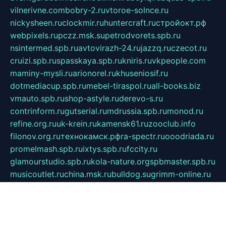
vilnerivne.com
bobry-2.ru
vtoroe-solnce.ru
nickysheen.ru
clockmir.ru
huntercraft.ru
стройокт.рф
webpixels.ru
pczz.msk.su
petrodvorets.spb.ru
nsintermed.spb.ru
avtovirazh-24.ru
jazzq.ru
czecot.ru
cruizi.spb.ru
spasskaya.spb.ru
kniris.ru
vkpeople.com
maminy-mysli.ru
arionorel.ru
khuseniosif.ru
dotmediacup.spb.ru
mebel-tiraspol.ru
all-books.biz
vmauto.spb.ru
shop-astyle.ru
derevo-s.ru
contrinform.ru
gutserial.ru
mdrussia.spb.ru
monod.ru
refine.org.ru
uk-krein.ru
kamensk61.ru
zooclub.info
filonov.org.ru
технокамск.рф
ra-spectr.ru
ooodriada.ru
promelmash.spb.ru
ixtys.spb.ru
fccity.ru
glamourstudio.spb.ru
kola-nature.org
spbmaster.spb.ru
musicoutlet.ru
china.msk.ru
bulldog.su
grimm-online.ru
outlander.net.ru
maga.spb.ru
anime-sell.ru
keseloy.ru
газприборсервис.рф
karmin.spb.ru
shekswood.ru
tischlermebel.ru
automall66.ru
mag-vladimir.ru
yardbar.ru
kiwitour.spb.ru
indesign.com.ru