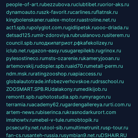
people-of-art.ru
bezzubova.ru
clubtibet.ru
orior-aks.ru
dynamoauto.ru
szk-favorit.ru
carlines.ru
flatnsk.ru
kingbolenskaner.ru
alex-motor.ru
astroline.net.ru
act1.spb.ru
polyglot.com.ru
gidlipetsk.ru
ooo-driada.ru
detsad125.ru
mir-zdoroviya.ru
bruslanovo.ru
siterem.ru
council.spb.ru
лодкипатриот.рф
kafekolizey.ru
iclub.net.ru
gazon-easy.ru
sugarepilekb.ru
grinox.ru
pylesostineco.ru
msts-ozarenie.ru
kameryjooan.ru
artemovskij.ru
dopler.spb.ru
aid70.ru
metall-perm.ru
ndm.msk.ru
ratingzooshop.ru
apiaccess.ru
globalautotrade.info
bezverhovskoe.ru
drsschool.ru
ZOOSMART.SPB.RU
dalakony.ru
medikijob.ru
remontt.spb.ru
photostudia.spb.ru
myragon.ru
terramia.ru
academy62.ru
gardengallereya.ru
rti.com.ru
artem-news.ru
biserinca.ru
krasnodarkurort.com
imshowtv.ru
mebel-v-tule.ru
mobtopik.ru
pcsecurity.net.ru
tool-sib.ru
multimetrunit.ru
sp-tour.ru
fan-cs.ru
santeh-russia.ru
symbian9.net.ru
DSHAIR.RU