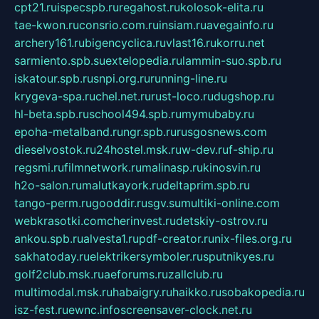
cpt21.ru
ispecspb.ru
regahost.ru
kolosok-elita.ru
tae-kwon.ru
consrio.com.ru
insiam.ru
avegainfo.ru
archery161.ru
bigencyclica.ru
vlast16.ru
korru.net
sarmiento.spb.su
extelopedia.ru
lammin-suo.spb.ru
iskatour.spb.ru
snpi.org.ru
running-line.ru
krygeva-spa.ru
chel.net.ru
rust-loco.ru
dugshop.ru
hl-beta.spb.ru
school494.spb.ru
mymubaby.ru
epoha-metalband.ru
ngr.spb.ru
rusgosnews.com
dieselvostok.ru
24hostel.msk.ru
w-dev.ru
f-ship.ru
regsmi.ru
filmnetwork.ru
malinasp.ru
kinosvin.ru
h2o-salon.ru
malutkayork.ru
deltaprim.spb.ru
tango-perm.ru
gooddir.ru
sgv.su
multiki-online.com
webkrasotki.com
cherinvest.ru
detskiy-ostrov.ru
ankou.spb.ru
alvesta1.ru
pdf-creator.ru
nix-files.org.ru
sakhatoday.ru
elektrikersymboler.ru
sputnikyes.ru
golf2club.msk.ru
aeforums.ru
zallclub.ru
multimodal.msk.ru
habaigry.ru
haikko.ru
sobakopedia.ru
isz-fest.ru
ewnc.info
screensaver-clock.net.ru