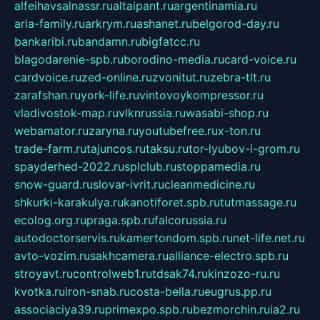
alfeihavsalnassr.ru
altaipant.ru
argentinamia.ru
aria-family.ru
arkrym.ru
ashanet.ru
belgorod-day.ru
bankaribi.ru
bandamn.ru
bigfatcc.ru
blagodarenie-spb.ru
borodino-media.ru
card-voice.ru
cardvoice.ru
zed-online.ru
zvonitut.ru
zebra-tlt.ru
zarafshan.ru
york-life.ru
vintovoykompressor.ru
vladivostok-map.ru
vlknrussia.ru
wasabi-shop.ru
webamator.ru
zaryna.ru
youtubefree.ru
x-ton.ru
trade-farm.ru
tajuncos.ru
taksu.ru
tor-lyubov-i-grom.ru
spayderhed-2022.ru
splclub.ru
stoppamedia.ru
snow-guard.ru
slovar-ivrit.ru
cleanmedicine.ru
shkurki-karakulya.ru
kanotiforet.spb.ru
tutmassage.ru
ecolog.org.ru
praga.spb.ru
falcorussia.ru
autodoctorservis.ru
kamertondom.spb.ru
net-life.net.ru
avto-vozim.ru
sakhcamera.ru
alliance-electro.spb.ru
stroyavt.ru
controlweb1.ru
tdsak74.ru
kinzozo-ru.ru
kvotka.ru
iron-snab.ru
costa-bella.ru
eugrus.pp.ru
associaciya39.ru
primexpo.spb.ru
bezmorchin.ru
ia2.ru