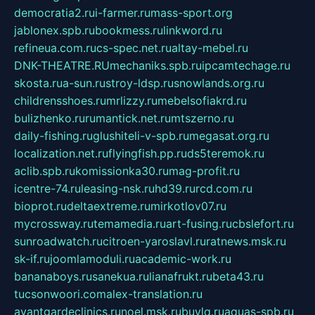
democratia2.ru
i-farmer.ru
mass-sport.org
jablonex.spb.ru
bookmess.ru
linkword.ru
refineua.com.ru
cs-spec.net.ru
altay-mebel.ru
DNK-THEATRE.RU
mechaniks.spb.ru
ipcamtechage.ru
skosta.ru
a-sun.ru
stroy-ldsp.ru
snowlands.org.ru
childrensshoes.ru
mrlizzy.ru
mebelsofiakrd.ru
bulizhenko.ru
rumantick.net.ru
mtszerno.ru
daily-fishing.ru
glushiteli-v-spb.ru
megasat.org.ru
localization.net.ru
flyingfish.pp.ru
ds5teremok.ru
aclib.spb.ru
komissionka30.ru
mag-profit.ru
icentre-74.ru
leasing-nsk.ru
hd39.ru
rcd.com.ru
bioprot.ru
deltaextreme.ru
mirkotlov07.ru
mycrossway.ru
temamedia.ru
art-fusing.ru
cbslefort.ru
sunroadwatch.ru
citroen-yaroslavl.ru
ratnews.msk.ru
sk-if.ru
joomlamoduli.ru
academic-work.ru
bananaboys.ru
sanekua.ru
lianafrukt.ru
beta43.ru
tucsonwoori.com
alex-translation.ru
avantgardeclinics.ru
noel.msk.ru
buylq.ru
aquas-spb.ru