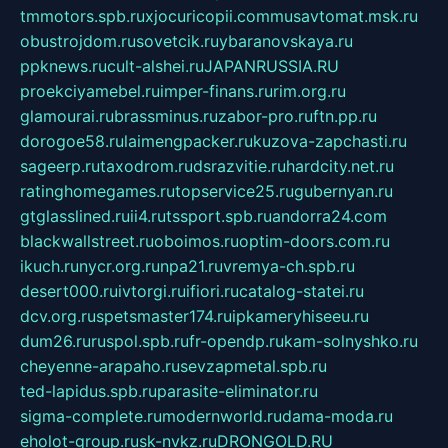
tmmotors.spb.ru
xjocuricopii.com
musavtomat.msk.ru
obustrojdom.ru
sovetcik.ru
ybaranovskaya.ru
ppknews.ru
cult-alshei.ru
JAPANRUSSIA.RU
proekciyamebel.ru
imper-finans.ru
rim.org.ru
glamourai.ru
brassminus.ru
zabor-pro.ru
ftn.pp.ru
dorogoe58.ru
laimengpacker.ru
kuzova-zapchasti.ru
sageerp.ru
taxodrom.ru
dsrazvitie.ru
hardcity.net.ru
ratinghomegames.ru
topservice25.ru
gubernyan.ru
gtglasslined.ru
ii4.ru
tssport.spb.ru
andorra24.com
blackwallstreet.ru
oboimos.ru
optim-doors.com.ru
ikuch.ru
nycr.org.ru
npa21.ru
vremya-ch.spb.ru
desert000.ru
ivtorgi.ru
ifiori.ru
catalog-statei.ru
dcv.org.ru
spetsmaster174.ru
ipkameryhiseeu.ru
dum26.ru
ruspol.spb.ru
fr-opendp.ru
kam-solnyshko.ru
cheyenne-arapaho.ru
sevzapmetal.spb.ru
ted-lapidus.spb.ru
parasite-eliminator.ru
sigma-complete.ru
modernworld.ru
dama-moda.ru
eholot-group.ru
sk-nvkz.ru
DRONGOLD.RU