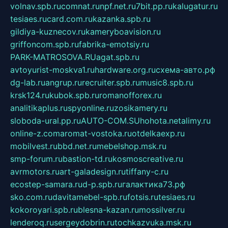
volnav.spb.ru
comnat.ru
npf.net.ru
7bit.pp.ru
kalugatur.ru
tesiaes.ru
card.com.ru
kazanka.spb.ru
gildiya-kuznecov.ru
kameryboavision.ru
griffoncom.spb.ru
fabrika-emotsiy.ru
PARK-MATROSOVA.RU
agat.spb.ru
avtoyurist-moskva1.ru
hardware.org.ru
схема-авто.рф
dg-lab.ru
angrup.ru
recruiter.spb.ru
music8.spb.ru
krsk124.ru
kubok.spb.ru
romanofforex.ru
analitikaplus.ru
spyonline.ru
zosikamery.ru
sloboda-ural.pp.ru
AUTO-COM.SU
hohota.net
alimy.ru
online-z.com
aromat-vostoka.ru
otdelkaexp.ru
mobilvest.ru
bbd.net.ru
mebelshop.msk.ru
smp-forum.ru
bastion-td.ru
kosmoscreative.ru
avrmotors.ru
art-galadesign.ru
tiffany-c.ru
ecostep-samara.ru
d-p.spb.ru
галактика73.рф
sko.com.ru
davitamebel-spb.ru
fotsis.ru
tesiaes.ru
kokoroyari.spb.ru
blesna-kazan.ru
mossilver.ru
lenderoq.ru
sergeydobrin.ru
tochkazvuka.msk.ru