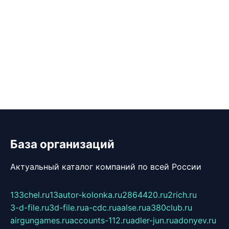
База организаций
Актуальный каталог компаний по всей России
133chel.ru
13autor-kolonka.ru
2864420.ru
2rich.ru
3-d-file.ru
3d-file.ru
a-cdc.ru
aalse.ru
a380club.ru
airgungames.ru
accounts-112.ru
adler-jun.ru
adonyev.ru