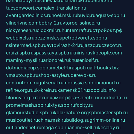
bananaboys.ru
sanekua.ru
lianafrukt.ru
beta43.ru
tucsonwoori.com
alex-translation.ru
avantgardeclinics.ru
noel.msk.ru
buylq.ru
aquas-spb.ru
vilnerivne.com
bobry-2.ru
vtoroe-solnce.ru
nickysheen.ru
clockmir.ru
huntercraft.ru
стройокт.рф
webpixels.ru
pczz.msk.su
petrodvorets.spb.ru
nsintermed.spb.ru
avtovirazh-24.ru
jazzq.ru
czecot.ru
cruizi.spb.ru
spasskaya.spb.ru
kniris.ru
vkpeople.com
maminy-mysli.ru
arionorel.ru
khuseniosif.ru
dotmediacup.spb.ru
mebel-tiraspol.ru
all-books.biz
vmauto.spb.ru
shop-astyle.ru
derevo-s.ru
contrinform.ru
gutserial.ru
mdrussia.spb.ru
monod.ru
refine.org.ru
uk-krein.ru
kamensk61.ru
zooclub.info
filonov.org.ru
технокамск.рф
ra-spectr.ru
ooodriada.ru
promelmash.spb.ru
ixtys.spb.ru
fccity.ru
glamourstudio.spb.ru
kola-nature.org
spbmaster.spb.ru
musicoutlet.ru
china.msk.ru
bulldog.su
grimm-online.ru
outlander.net.ru
maga.spb.ru
anime-sell.ru
keseloy.ru