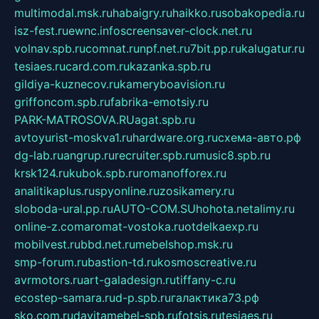
multimodal.msk.ru
habaigry.ru
haikko.ru
sobakopedia.ru
isz-fest.ru
ewnc.info
screensaver-clock.net.ru
volnav.spb.ru
comnat.ru
npf.net.ru
7bit.pp.ru
kalugatur.ru
tesiaes.ru
card.com.ru
kazanka.spb.ru
gildiya-kuznecov.ru
kameryboavision.ru
griffoncom.spb.ru
fabrika-emotsiy.ru
PARK-MATROSOVA.RU
agat.spb.ru
avtoyurist-moskva1.ru
hardware.org.ru
схема-авто.рф
dg-lab.ru
angrup.ru
recruiter.spb.ru
music8.spb.ru
krsk124.ru
kubok.spb.ru
romanofforex.ru
analitikaplus.ru
spyonline.ru
zosikamery.ru
sloboda-ural.pp.ru
AUTO-COM.SU
hohota.net
alimy.ru
online-z.com
aromat-vostoka.ru
otdelkaexp.ru
mobilvest.ru
bbd.net.ru
mebelshop.msk.ru
smp-forum.ru
bastion-td.ru
kosmoscreative.ru
avrmotors.ru
art-galadesign.ru
tiffany-c.ru
ecostep-samara.ru
d-p.spb.ru
галактика73.рф
sko.com.ru
davitamebel-spb.ru
fotsis.ru
tesiaes.ru