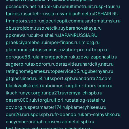
pcsecurity.net.ru
tool-sib.ru
multimetrunit.ru
sp-tour.ru
fan-cs.ru
santeh-russia.ru
symbian9.net.ru
DSHAIR.RU
tmmotors.spb.ru
xjocuricopii.com
musavtomat.msk.ru
obustrojdom.ru
sovetcik.ru
ybaranovskaya.ru
ppknews.ru
cult-alshei.ru
JAPANRUSSIA.RU
proekciyamebel.ru
imper-finans.ru
rim.org.ru
glamourai.ru
brassminus.ru
zabor-pro.ru
ftn.pp.ru
dorogoe58.ru
laimengpacker.ru
kuzova-zapchasti.ru
sageerp.ru
taxodrom.ru
dsrazvitie.ru
hardcity.net.ru
ratinghomegames.ru
topservice25.ru
gubernyan.ru
gtglasslined.ru
ii4.ru
tssport.spb.ru
andorra24.com
blackwallstreet.ru
oboimos.ru
optim-doors.com.ru
ikuch.ru
nycr.org.ru
npa21.ru
vremya-ch.spb.ru
desert000.ru
ivtorgi.ru
ifiori.ru
catalog-statei.ru
dcv.org.ru
spetsmaster174.ru
ipkameryhiseeu.ru
dum26.ru
ruspol.spb.ru
fr-opendp.ru
kam-solnyshko.ru
cheyenne-arapaho.ru
sevzapmetal.spb.ru
ted-lapidus.spb.ru
parasite-eliminator.ru