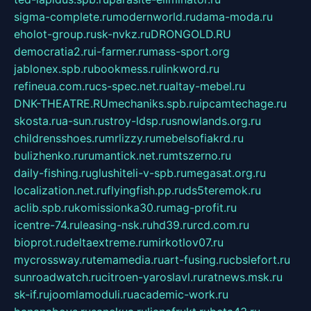
sigma-complete.ru
modernworld.ru
dama-moda.ru
eholot-group.ru
sk-nvkz.ru
DRONGOLD.RU
democratia2.ru
i-farmer.ru
mass-sport.org
jablonex.spb.ru
bookmess.ru
linkword.ru
refineua.com.ru
cs-spec.net.ru
altay-mebel.ru
DNK-THEATRE.RU
mechaniks.spb.ru
ipcamtechage.ru
skosta.ru
a-sun.ru
stroy-ldsp.ru
snowlands.org.ru
childrensshoes.ru
mrlizzy.ru
mebelsofiakrd.ru
bulizhenko.ru
rumantick.net.ru
mtszerno.ru
daily-fishing.ru
glushiteli-v-spb.ru
megasat.org.ru
localization.net.ru
flyingfish.pp.ru
ds5teremok.ru
aclib.spb.ru
komissionka30.ru
mag-profit.ru
icentre-74.ru
leasing-nsk.ru
hd39.ru
rcd.com.ru
bioprot.ru
deltaextreme.ru
mirkotlov07.ru
mycrossway.ru
temamedia.ru
art-fusing.ru
cbslefort.ru
sunroadwatch.ru
citroen-yaroslavl.ru
ratnews.msk.ru
sk-if.ru
joomlamoduli.ru
academic-work.ru