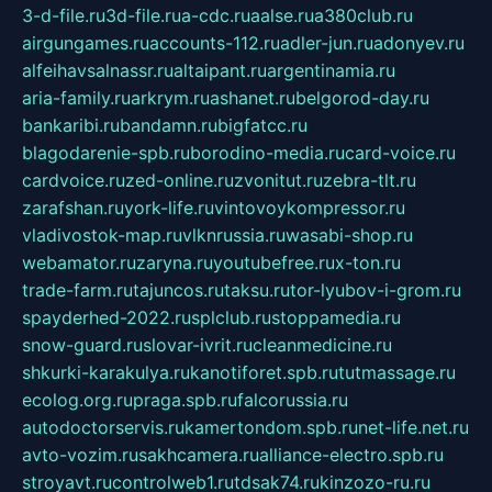
3-d-file.ru
3d-file.ru
a-cdc.ru
aalse.ru
a380club.ru
airgungames.ru
accounts-112.ru
adler-jun.ru
adonyev.ru
alfeihavsalnassr.ru
altaipant.ru
argentinamia.ru
aria-family.ru
arkrym.ru
ashanet.ru
belgorod-day.ru
bankaribi.ru
bandamn.ru
bigfatcc.ru
blagodarenie-spb.ru
borodino-media.ru
card-voice.ru
cardvoice.ru
zed-online.ru
zvonitut.ru
zebra-tlt.ru
zarafshan.ru
york-life.ru
vintovoykompressor.ru
vladivostok-map.ru
vlknrussia.ru
wasabi-shop.ru
webamator.ru
zaryna.ru
youtubefree.ru
x-ton.ru
trade-farm.ru
tajuncos.ru
taksu.ru
tor-lyubov-i-grom.ru
spayderhed-2022.ru
splclub.ru
stoppamedia.ru
snow-guard.ru
slovar-ivrit.ru
cleanmedicine.ru
shkurki-karakulya.ru
kanotiforet.spb.ru
tutmassage.ru
ecolog.org.ru
praga.spb.ru
falcorussia.ru
autodoctorservis.ru
kamertondom.spb.ru
net-life.net.ru
avto-vozim.ru
sakhcamera.ru
alliance-electro.spb.ru
stroyavt.ru
controlweb1.ru
tdsak74.ru
kinzozo-ru.ru