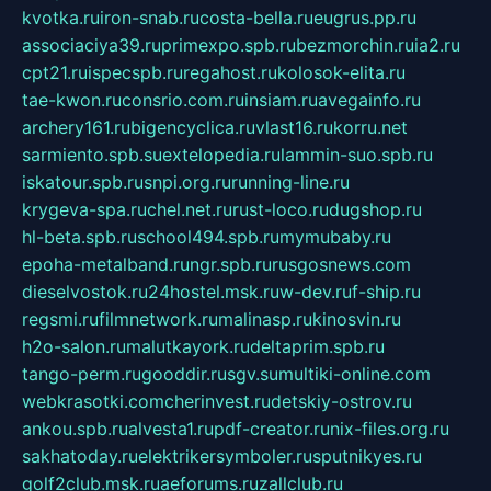
kvotka.ru
iron-snab.ru
costa-bella.ru
eugrus.pp.ru
associaciya39.ru
primexpo.spb.ru
bezmorchin.ru
ia2.ru
cpt21.ru
ispecspb.ru
regahost.ru
kolosok-elita.ru
tae-kwon.ru
consrio.com.ru
insiam.ru
avegainfo.ru
archery161.ru
bigencyclica.ru
vlast16.ru
korru.net
sarmiento.spb.su
extelopedia.ru
lammin-suo.spb.ru
iskatour.spb.ru
snpi.org.ru
running-line.ru
krygeva-spa.ru
chel.net.ru
rust-loco.ru
dugshop.ru
hl-beta.spb.ru
school494.spb.ru
mymubaby.ru
epoha-metalband.ru
ngr.spb.ru
rusgosnews.com
dieselvostok.ru
24hostel.msk.ru
w-dev.ru
f-ship.ru
regsmi.ru
filmnetwork.ru
malinasp.ru
kinosvin.ru
h2o-salon.ru
malutkayork.ru
deltaprim.spb.ru
tango-perm.ru
gooddir.ru
sgv.su
multiki-online.com
webkrasotki.com
cherinvest.ru
detskiy-ostrov.ru
ankou.spb.ru
alvesta1.ru
pdf-creator.ru
nix-files.org.ru
sakhatoday.ru
elektrikersymboler.ru
sputnikyes.ru
golf2club.msk.ru
aeforums.ru
zallclub.ru