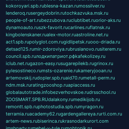
kokoroyari.spb.ru
blesna-kazan.ru
mossilver.ru
lenderoq.ru
sergeydobrin.ru
tochkazvuka.msk.ru
people-of-art.ru
bezzubova.ru
clubtibet.ru
orior-aks.ru
dynamoauto.ru
szk-favorit.ru
carlines.ru
flatnsk.ru
kingbolenskaner.ru
alex-motor.ru
astroline.net.ru
act1.spb.ru
polyglot.com.ru
gidlipetsk.ru
ooo-driada.ru
detsad125.ru
mir-zdoroviya.ru
bruslanovo.ru
siterem.ru
council.spb.ru
лодкипатриот.рф
kafekolizey.ru
iclub.net.ru
gazon-easy.ru
sugarepilekb.ru
grinox.ru
pylesostineco.ru
msts-ozarenie.ru
kameryjooan.ru
artemovskij.ru
dopler.spb.ru
aid70.ru
metall-perm.ru
ndm.msk.ru
ratingzooshop.ru
apiaccess.ru
globalautotrade.info
bezverhovskoe.ru
drsschool.ru
ZOOSMART.SPB.RU
dalakony.ru
medikijob.ru
remontt.spb.ru
photostudia.spb.ru
myragon.ru
terramia.ru
academy62.ru
gardengallereya.ru
rti.com.ru
artem-news.ru
biserinca.ru
krasnodarkurort.com
imshowtv.ru
mebel-v-tule.ru
mobtopik.ru