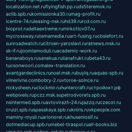
localization.net.ru
flyingfish.pp.ru
ds5teremok.ru
aclib.spb.ru
komissionka30.ru
mag-profit.ru
icentre-74.ru
leasing-nsk.ru
hd39.ru
rcd.com.ru
bioprot.ru
deltaextreme.ru
mirkotlov07.ru
mycrossway.ru
temamedia.ru
art-fusing.ru
cbslefort.ru
sunroadwatch.ru
citroen-yaroslavl.ru
ratnews.msk.ru
sk-if.ru
joomlamoduli.ru
academic-work.ru
bananaboys.ru
sanekua.ru
lianafrukt.ru
beta43.ru
tucsonwoori.com
alex-translation.ru
avantgardeclinics.ru
noel.msk.ru
buylq.ru
aquas-spb.ru
vilnerivne.com
bobry-2.ru
vtoroe-solnce.ru
nickysheen.ru
clockmir.ru
huntercraft.ru
стройокт.рф
webpixels.ru
pczz.msk.su
petrodvorets.spb.ru
nsintermed.spb.ru
avtovirazh-24.ru
jazzq.ru
czecot.ru
cruizi.spb.ru
spasskaya.spb.ru
kniris.ru
vkpeople.com
maminy-mysli.ru
arionorel.ru
khuseniosif.ru
dotmediacup.spb.ru
mebel-tiraspol.ru
all-books.biz
vmauto.spb.ru
shop-astyle.ru
derevo-s.ru