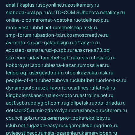
analitikaplus.ru
spyonline.ru
zosikamery.ru
sloboda-ural.pp.ru
AUTO-COM.SU
hohota.net
alimy.ru
online-z.com
aromat-vostoka.ru
otdelkaexp.ru
mobilvest.ru
bbd.net.ru
mebelshop.msk.ru
smp-forum.ru
bastion-td.ru
kosmoscreative.ru
avrmotors.ru
art-galadesign.ru
tiffany-c.ru
ecostep-samara.ru
d-p.spb.ru
галактика73.рф
sko.com.ru
davitamebel-spb.ru
fotsis.ru
tesiaes.ru
kokoroyari.spb.ru
blesna-kazan.ru
mossilver.ru
lenderoq.ru
sergeydobrin.ru
tochkazvuka.msk.ru
people-of-art.ru
bezzubova.ru
clubtibet.ru
orior-aks.ru
dynamoauto.ru
szk-favorit.ru
carlines.ru
flatnsk.ru
kingbolenskaner.ru
alex-motor.ru
astroline.net.ru
act1.spb.ru
polyglot.com.ru
gidlipetsk.ru
ooo-driada.ru
detsad125.ru
mir-zdoroviya.ru
bruslanovo.ru
siterem.ru
council.spb.ru
лодкипатриот.рф
kafekolizey.ru
iclub.net.ru
gazon-easy.ru
sugarepilekb.ru
grinox.ru
pylesostineco.ru
msts-ozarenie.ru
kameryjooan.ru