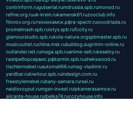
contrinform.ru
gutserial.ru
mdrussia.spb.ru
monod.ru
refine.org.ru
uk-krein.ru
kamensk61.ru
zooclub.info
filonov.org.ru
технокамск.рф
ra-spectr.ru
ooodriada.ru
promelmash.spb.ru
ixtys.spb.ru
fccity.ru
glamourstudio.spb.ru
kola-nature.org
spbmaster.spb.ru
musicoutlet.ru
china.msk.ru
bulldog.su
grimm-online.ru
outlander.net.ru
maga.spb.ru
anime-sell.ru
keseloy.ru
газприборсервис.рф
karmin.spb.ru
shekswood.ru
tischlermebel.ru
automall66.ru
mag-vladimir.ru
yardbar.ru
kiwitour.spb.ru
indesign.com.ru
freestylemebel.ru
bany-samara.ru
rsei.ru
naidisvoyput.ru
mgsn-invest.ru
ipkamerasannce.ru
alicante-house.ru
ibelka74.ru
cozyhouse.info
vlkargalev-studio.ru
700mb.ru
figura-ufa.ru
alina-live.ru
belarusiannews.ru
womenknow.ru
dos-vniimk.ru
sega.net.ru
dv.net.ru
phenomenonsofhistory.com
telesputnik.net.ru
wall.pp.ru
pylesosroidmi.ru