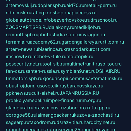
artemovskij.ru
dopler.spb.ru
aid70.ru
metall-perm.ru
ndm.msk.ru
ratingzooshop.ru
apiaccess.ru
globalautotrade.info
bezverhovskoe.ru
drsschool.ru
ZOOSMART.SPB.RU
dalakony.ru
medikijob.ru
remontt.spb.ru
photostudia.spb.ru
myragon.ru
terramia.ru
academy62.ru
gardengallereya.ru
rti.com.ru
artem-news.ru
biserinca.ru
krasnodarkurort.com
imshowtv.ru
mebel-v-tule.ru
mobtopik.ru
pcsecurity.net.ru
tool-sib.ru
multimetrunit.ru
sp-tour.ru
fan-cs.ru
santeh-russia.ru
symbian9.net.ru
DSHAIR.RU
tmmotors.spb.ru
xjocuricopii.com
musavtomat.msk.ru
obustrojdom.ru
sovetcik.ru
ybaranovskaya.ru
ppknews.ru
cult-alshei.ru
JAPANRUSSIA.RU
proekciyamebel.ru
imper-finans.ru
rim.org.ru
glamourai.ru
brassminus.ru
zabor-pro.ru
ftn.pp.ru
dorogoe58.ru
laimengpacker.ru
kuzova-zapchasti.ru
sageerp.ru
taxodrom.ru
dsrazvitie.ru
hardcity.net.ru
ratinghomegames.ru
topservice25.ru
gubernyan.ru