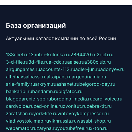
База организаций
Актуальный каталог компаний по всей России
133chel.ru
13autor-kolonka.ru
2864420.ru
2rich.ru
3-d-file.ru
3d-file.ru
a-cdc.ru
aalse.ru
a380club.ru
airgungames.ru
accounts-112.ru
adler-jun.ru
adonyev.ru
alfeihavsalnassr.ru
altaipant.ru
argentinamia.ru
aria-family.ru
arkrym.ru
ashanet.ru
belgorod-day.ru
bankaribi.ru
bandamn.ru
bigfatcc.ru
blagodarenie-spb.ru
borodino-media.ru
card-voice.ru
cardvoice.ru
zed-online.ru
zvonitut.ru
zebra-tlt.ru
zarafshan.ru
york-life.ru
vintovoykompressor.ru
vladivostok-map.ru
vlknrussia.ru
wasabi-shop.ru
webamator.ru
zaryna.ru
youtubefree.ru
x-ton.ru