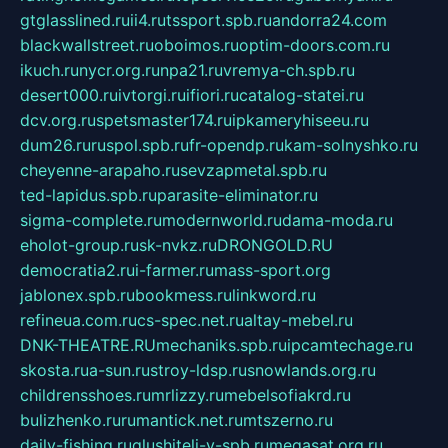
gtglasslined.ru
ii4.ru
tssport.spb.ru
andorra24.com
blackwallstreet.ru
oboimos.ru
optim-doors.com.ru
ikuch.ru
nycr.org.ru
npa21.ru
vremya-ch.spb.ru
desert000.ru
ivtorgi.ru
ifiori.ru
catalog-statei.ru
dcv.org.ru
spetsmaster174.ru
ipkameryhiseeu.ru
dum26.ru
ruspol.spb.ru
fr-opendp.ru
kam-solnyshko.ru
cheyenne-arapaho.ru
sevzapmetal.spb.ru
ted-lapidus.spb.ru
parasite-eliminator.ru
sigma-complete.ru
modernworld.ru
dama-moda.ru
eholot-group.ru
sk-nvkz.ru
DRONGOLD.RU
democratia2.ru
i-farmer.ru
mass-sport.org
jablonex.spb.ru
bookmess.ru
linkword.ru
refineua.com.ru
cs-spec.net.ru
altay-mebel.ru
DNK-THEATRE.RU
mechaniks.spb.ru
ipcamtechage.ru
skosta.ru
a-sun.ru
stroy-ldsp.ru
snowlands.org.ru
childrensshoes.ru
mrlizzy.ru
mebelsofiakrd.ru
bulizhenko.ru
rumantick.net.ru
mtszerno.ru
daily-fishing.ru
glushiteli-v-spb.ru
megasat.org.ru