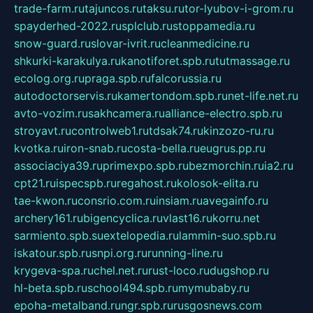
trade-farm.ru
tajuncos.ru
taksu.ru
tor-lyubov-i-grom.ru
spayderhed-2022.ru
splclub.ru
stoppamedia.ru
snow-guard.ru
slovar-ivrit.ru
cleanmedicine.ru
shkurki-karakulya.ru
kanotiforet.spb.ru
tutmassage.ru
ecolog.org.ru
praga.spb.ru
falcorussia.ru
autodoctorservis.ru
kamertondom.spb.ru
net-life.net.ru
avto-vozim.ru
sakhcamera.ru
alliance-electro.spb.ru
stroyavt.ru
controlweb1.ru
tdsak74.ru
kinzozo-ru.ru
kvotka.ru
iron-snab.ru
costa-bella.ru
eugrus.pp.ru
associaciya39.ru
primexpo.spb.ru
bezmorchin.ru
ia2.ru
cpt21.ru
ispecspb.ru
regahost.ru
kolosok-elita.ru
tae-kwon.ru
consrio.com.ru
insiam.ru
avegainfo.ru
archery161.ru
bigencyclica.ru
vlast16.ru
korru.net
sarmiento.spb.su
extelopedia.ru
lammin-suo.spb.ru
iskatour.spb.ru
snpi.org.ru
running-line.ru
krygeva-spa.ru
chel.net.ru
rust-loco.ru
dugshop.ru
hl-beta.spb.ru
school494.spb.ru
mymubaby.ru
epoha-metalband.ru
ngr.spb.ru
rusgosnews.com