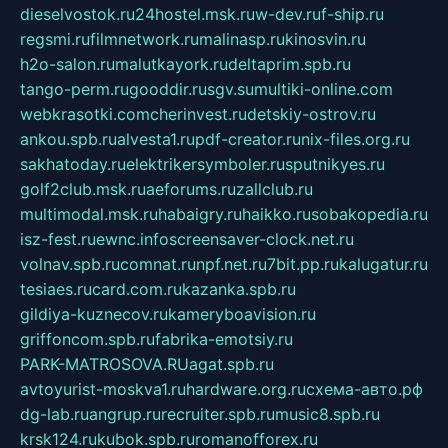
dieselvostok.ru
24hostel.msk.ru
w-dev.ru
f-ship.ru
regsmi.ru
filmnetwork.ru
malinasp.ru
kinosvin.ru
h2o-salon.ru
malutkayork.ru
deltaprim.spb.ru
tango-perm.ru
gooddir.ru
sgv.su
multiki-online.com
webkrasotki.com
cherinvest.ru
detskiy-ostrov.ru
ankou.spb.ru
alvesta1.ru
pdf-creator.ru
nix-files.org.ru
sakhatoday.ru
elektrikersymboler.ru
sputnikyes.ru
golf2club.msk.ru
aeforums.ru
zallclub.ru
multimodal.msk.ru
habaigry.ru
haikko.ru
sobakopedia.ru
isz-fest.ru
ewnc.info
screensaver-clock.net.ru
volnav.spb.ru
comnat.ru
npf.net.ru
7bit.pp.ru
kalugatur.ru
tesiaes.ru
card.com.ru
kazanka.spb.ru
gildiya-kuznecov.ru
kameryboavision.ru
griffoncom.spb.ru
fabrika-emotsiy.ru
PARK-MATROSOVA.RU
agat.spb.ru
avtoyurist-moskva1.ru
hardware.org.ru
схема-авто.рф
dg-lab.ru
angrup.ru
recruiter.spb.ru
music8.spb.ru
krsk124.ru
kubok.spb.ru
romanofforex.ru