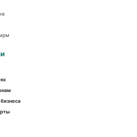
ке
фирм
ми
иях
онам
 бизнеса
арты