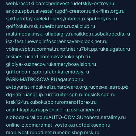
webkrasotki.com
cherinvest.ru
detskiy-ostrov.ru
ankou.spb.ru
alvesta1.ru
pdf-creator.ru
nix-files.org.ru
sakhatoday.ru
elektrikersymboler.ru
sputnikyes.ru
golf2club.msk.ru
aeforums.ru
zallclub.ru
multimodal.msk.ru
habaigry.ru
haikko.ru
sobakopedia.ru
isz-fest.ru
ewnc.info
screensaver-clock.net.ru
volnav.spb.ru
comnat.ru
npf.net.ru
7bit.pp.ru
kalugatur.ru
tesiaes.ru
card.com.ru
kazanka.spb.ru
gildiya-kuznecov.ru
kameryboavision.ru
griffoncom.spb.ru
fabrika-emotsiy.ru
PARK-MATROSOVA.RU
agat.spb.ru
avtoyurist-moskva1.ru
hardware.org.ru
схема-авто.рф
dg-lab.ru
angrup.ru
recruiter.spb.ru
music8.spb.ru
krsk124.ru
kubok.spb.ru
romanofforex.ru
analitikaplus.ru
spyonline.ru
zosikamery.ru
sloboda-ural.pp.ru
AUTO-COM.SU
hohota.net
alimy.ru
online-z.com
aromat-vostoka.ru
otdelkaexp.ru
mobilvest.ru
bbd.net.ru
mebelshop.msk.ru