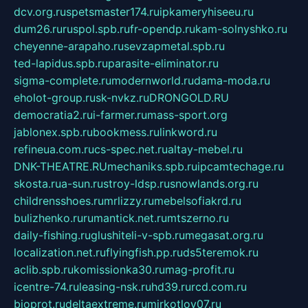
dcv.org.ru
spetsmaster174.ru
ipkameryhiseeu.ru
dum26.ru
ruspol.spb.ru
fr-opendp.ru
kam-solnyshko.ru
cheyenne-arapaho.ru
sevzapmetal.spb.ru
ted-lapidus.spb.ru
parasite-eliminator.ru
sigma-complete.ru
modernworld.ru
dama-moda.ru
eholot-group.ru
sk-nvkz.ru
DRONGOLD.RU
democratia2.ru
i-farmer.ru
mass-sport.org
jablonex.spb.ru
bookmess.ru
linkword.ru
refineua.com.ru
cs-spec.net.ru
altay-mebel.ru
DNK-THEATRE.RU
mechaniks.spb.ru
ipcamtechage.ru
skosta.ru
a-sun.ru
stroy-ldsp.ru
snowlands.org.ru
childrensshoes.ru
mrlizzy.ru
mebelsofiakrd.ru
bulizhenko.ru
rumantick.net.ru
mtszerno.ru
daily-fishing.ru
glushiteli-v-spb.ru
megasat.org.ru
localization.net.ru
flyingfish.pp.ru
ds5teremok.ru
aclib.spb.ru
komissionka30.ru
mag-profit.ru
icentre-74.ru
leasing-nsk.ru
hd39.ru
rcd.com.ru
bioprot.ru
deltaextreme.ru
mirkotlov07.ru