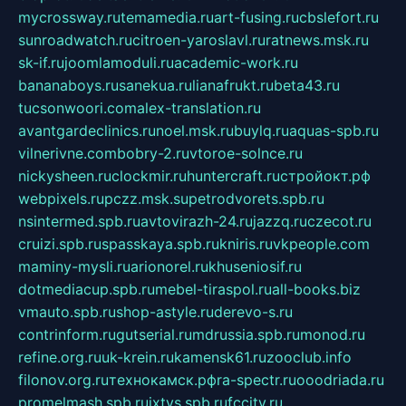
mycrossway.ru
temamedia.ru
art-fusing.ru
cbslefort.ru
sunroadwatch.ru
citroen-yaroslavl.ru
ratnews.msk.ru
sk-if.ru
joomlamoduli.ru
academic-work.ru
bananaboys.ru
sanekua.ru
lianafrukt.ru
beta43.ru
tucsonwoori.com
alex-translation.ru
avantgardeclinics.ru
noel.msk.ru
buylq.ru
aquas-spb.ru
vilnerivne.com
bobry-2.ru
vtoroe-solnce.ru
nickysheen.ru
clockmir.ru
huntercraft.ru
стройокт.рф
webpixels.ru
pczz.msk.su
petrodvorets.spb.ru
nsintermed.spb.ru
avtovirazh-24.ru
jazzq.ru
czecot.ru
cruizi.spb.ru
spasskaya.spb.ru
kniris.ru
vkpeople.com
maminy-mysli.ru
arionorel.ru
khuseniosif.ru
dotmediacup.spb.ru
mebel-tiraspol.ru
all-books.biz
vmauto.spb.ru
shop-astyle.ru
derevo-s.ru
contrinform.ru
gutserial.ru
mdrussia.spb.ru
monod.ru
refine.org.ru
uk-krein.ru
kamensk61.ru
zooclub.info
filonov.org.ru
технокамск.рф
ra-spectr.ru
ooodriada.ru
promelmash.spb.ru
ixtys.spb.ru
fccity.ru