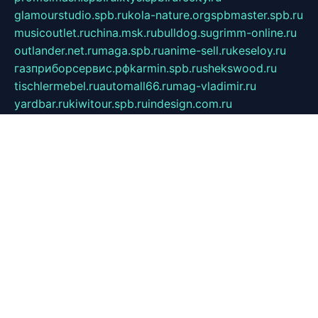
glamourstudio.spb.ru
kola-nature.org
spbmaster.spb.ru
musicoutlet.ru
china.msk.ru
bulldog.su
grimm-online.ru
outlander.net.ru
maga.spb.ru
anime-sell.ru
keseloy.ru
газприборсервис.рф
karmin.spb.ru
shekswood.ru
tischlermebel.ru
automall66.ru
mag-vladimir.ru
yardbar.ru
kiwitour.spb.ru
indesign.com.ru
freestylemebel.ru
bany-samara.ru
rsei.ru
naidisvoyput.ru
mgsn-invest.ru
ipkamerasannce.ru
alicante-house.ru
ibelka74.ru
cozyhouse.info
vlkargalev-studio.ru
700mb.ru
figura-ufa.ru
alina-live.ru
belarusiannews.ru
womenknow.ru
dos-vniimk.ru
sega.net.ru
dv.net.ru
phenomenonsofhistory.com
telesputnik.net.ru
wall.pp.ru
pylesosroidmi.ru
gtc-clan.ru
cligs.ru
bibikazap.ru
popova.org.ru
netwhistler.spb.ru
bellvil.ru
bonzon.ru
iss-vladik.ru
defiparis.net.ru
las-gryzas.ru
amku.ru
electednews.spb.ru
feather.org.ru
spar72.ru
tankiigri.ru
dominus.com.ru
ibtree.ru
sanykool.pp.ru
unixlib.org.ru