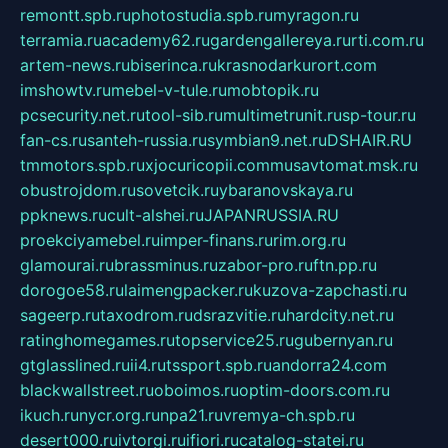
remontt.spb.ru
photostudia.spb.ru
myragon.ru
terramia.ru
academy62.ru
gardengallereya.ru
rti.com.ru
artem-news.ru
biserinca.ru
krasnodarkurort.com
imshowtv.ru
mebel-v-tule.ru
mobtopik.ru
pcsecurity.net.ru
tool-sib.ru
multimetrunit.ru
sp-tour.ru
fan-cs.ru
santeh-russia.ru
symbian9.net.ru
DSHAIR.RU
tmmotors.spb.ru
xjocuricopii.com
musavtomat.msk.ru
obustrojdom.ru
sovetcik.ru
ybaranovskaya.ru
ppknews.ru
cult-alshei.ru
JAPANRUSSIA.RU
proekciyamebel.ru
imper-finans.ru
rim.org.ru
glamourai.ru
brassminus.ru
zabor-pro.ru
ftn.pp.ru
dorogoe58.ru
laimengpacker.ru
kuzova-zapchasti.ru
sageerp.ru
taxodrom.ru
dsrazvitie.ru
hardcity.net.ru
ratinghomegames.ru
topservice25.ru
gubernyan.ru
gtglasslined.ru
ii4.ru
tssport.spb.ru
andorra24.com
blackwallstreet.ru
oboimos.ru
optim-doors.com.ru
ikuch.ru
nycr.org.ru
npa21.ru
vremya-ch.spb.ru
desert000.ru
ivtorgi.ru
ifiori.ru
catalog-statei.ru