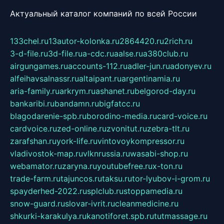
Актуальный каталог компаний по всей России
133chel.ru
13autor-kolonka.ru
2864420.ru
2rich.ru
3-d-file.ru
3d-file.ru
a-cdc.ru
aalse.ru
a380club.ru
airgungames.ru
accounts-112.ru
adler-jun.ru
adonyev.ru
alfeihavsalnassr.ru
altaipant.ru
argentinamia.ru
aria-family.ru
arkrym.ru
ashanet.ru
belgorod-day.ru
bankaribi.ru
bandamn.ru
bigfatcc.ru
blagodarenie-spb.ru
borodino-media.ru
card-voice.ru
cardvoice.ru
zed-online.ru
zvonitut.ru
zebra-tlt.ru
zarafshan.ru
york-life.ru
vintovoykompressor.ru
vladivostok-map.ru
vlknrussia.ru
wasabi-shop.ru
webamator.ru
zaryna.ru
youtubefree.ru
x-ton.ru
trade-farm.ru
tajuncos.ru
taksu.ru
tor-lyubov-i-grom.ru
spayderhed-2022.ru
splclub.ru
stoppamedia.ru
snow-guard.ru
slovar-ivrit.ru
cleanmedicine.ru
shkurki-karakulya.ru
kanotiforet.spb.ru
tutmassage.ru