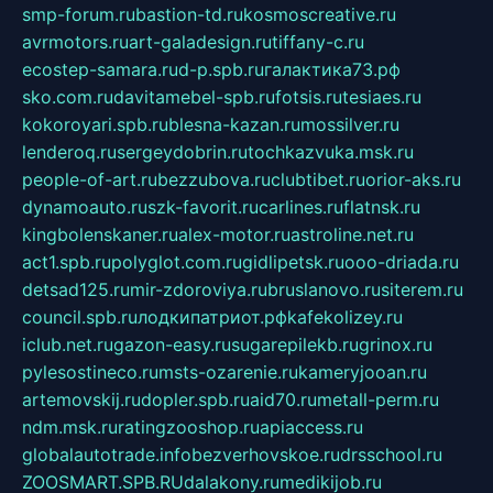
smp-forum.ru
bastion-td.ru
kosmoscreative.ru
avrmotors.ru
art-galadesign.ru
tiffany-c.ru
ecostep-samara.ru
d-p.spb.ru
галактика73.рф
sko.com.ru
davitamebel-spb.ru
fotsis.ru
tesiaes.ru
kokoroyari.spb.ru
blesna-kazan.ru
mossilver.ru
lenderoq.ru
sergeydobrin.ru
tochkazvuka.msk.ru
people-of-art.ru
bezzubova.ru
clubtibet.ru
orior-aks.ru
dynamoauto.ru
szk-favorit.ru
carlines.ru
flatnsk.ru
kingbolenskaner.ru
alex-motor.ru
astroline.net.ru
act1.spb.ru
polyglot.com.ru
gidlipetsk.ru
ooo-driada.ru
detsad125.ru
mir-zdoroviya.ru
bruslanovo.ru
siterem.ru
council.spb.ru
лодкипатриот.рф
kafekolizey.ru
iclub.net.ru
gazon-easy.ru
sugarepilekb.ru
grinox.ru
pylesostineco.ru
msts-ozarenie.ru
kameryjooan.ru
artemovskij.ru
dopler.spb.ru
aid70.ru
metall-perm.ru
ndm.msk.ru
ratingzooshop.ru
apiaccess.ru
globalautotrade.info
bezverhovskoe.ru
drsschool.ru
ZOOSMART.SPB.RU
dalakony.ru
medikijob.ru