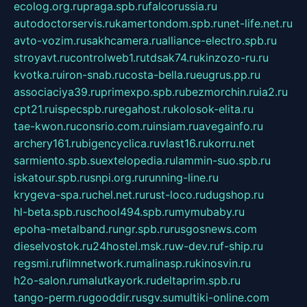
ecolog.org.ru
praga.spb.ru
falcorussia.ru
autodoctorservis.ru
kamertondom.spb.ru
net-life.net.ru
avto-vozim.ru
sakhcamera.ru
alliance-electro.spb.ru
stroyavt.ru
controlweb1.ru
tdsak74.ru
kinzozo-ru.ru
kvotka.ru
iron-snab.ru
costa-bella.ru
eugrus.pp.ru
associaciya39.ru
primexpo.spb.ru
bezmorchin.ru
ia2.ru
cpt21.ru
ispecspb.ru
regahost.ru
kolosok-elita.ru
tae-kwon.ru
consrio.com.ru
insiam.ru
avegainfo.ru
archery161.ru
bigencyclica.ru
vlast16.ru
korru.net
sarmiento.spb.su
extelopedia.ru
lammin-suo.spb.ru
iskatour.spb.ru
snpi.org.ru
running-line.ru
krygeva-spa.ru
chel.net.ru
rust-loco.ru
dugshop.ru
hl-beta.spb.ru
school494.spb.ru
mymubaby.ru
epoha-metalband.ru
ngr.spb.ru
rusgosnews.com
dieselvostok.ru
24hostel.msk.ru
w-dev.ru
f-ship.ru
regsmi.ru
filmnetwork.ru
malinasp.ru
kinosvin.ru
h2o-salon.ru
malutkayork.ru
deltaprim.spb.ru
tango-perm.ru
gooddir.ru
sgv.su
multiki-online.com