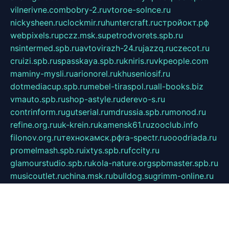
vilnerivne.com
bobry-2.ru
vtoroe-solnce.ru
nickysheen.ru
clockmir.ru
huntercraft.ru
стройокт.рф
webpixels.ru
pczz.msk.su
petrodvorets.spb.ru
nsintermed.spb.ru
avtovirazh-24.ru
jazzq.ru
czecot.ru
cruizi.spb.ru
spasskaya.spb.ru
kniris.ru
vkpeople.com
maminy-mysli.ru
arionorel.ru
khuseniosif.ru
dotmediacup.spb.ru
mebel-tiraspol.ru
all-books.biz
vmauto.spb.ru
shop-astyle.ru
derevo-s.ru
contrinform.ru
gutserial.ru
mdrussia.spb.ru
monod.ru
refine.org.ru
uk-krein.ru
kamensk61.ru
zooclub.info
filonov.org.ru
технокамск.рф
ra-spectr.ru
ooodriada.ru
promelmash.spb.ru
ixtys.spb.ru
fccity.ru
glamourstudio.spb.ru
kola-nature.org
spbmaster.spb.ru
musicoutlet.ru
china.msk.ru
bulldog.su
grimm-online.ru
outlander.net.ru
maga.spb.ru
anime-sell.ru
keseloy.ru
газприборсервис.рф
karmin.spb.ru
shekswood.ru
tischlermebel.ru
automall66.ru
mag-vladimir.ru
yardbar.ru
kiwitour.spb.ru
indesign.com.ru