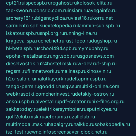
cpt21.ru
ispecspb.ru
regahost.ru
kolosok-elita.ru
tae-kwon.ru
consrio.com.ru
insiam.ru
avegainfo.ru
archery161.ru
bigencyclica.ru
vlast16.ru
korru.net
sarmiento.spb.su
extelopedia.ru
lammin-suo.spb.ru
iskatour.spb.ru
snpi.org.ru
running-line.ru
krygeva-spa.ru
chel.net.ru
rust-loco.ru
dugshop.ru
hl-beta.spb.ru
school494.spb.ru
mymubaby.ru
epoha-metalband.ru
ngr.spb.ru
rusgosnews.com
dieselvostok.ru
24hostel.msk.ru
w-dev.ru
f-ship.ru
regsmi.ru
filmnetwork.ru
malinasp.ru
kinosvin.ru
h2o-salon.ru
malutkayork.ru
deltaprim.spb.ru
tango-perm.ru
gooddir.ru
sgv.su
multiki-online.com
webkrasotki.com
cherinvest.ru
detskiy-ostrov.ru
ankou.spb.ru
alvesta1.ru
pdf-creator.ru
nix-files.org.ru
sakhatoday.ru
elektrikersymboler.ru
sputnikyes.ru
golf2club.msk.ru
aeforums.ru
zallclub.ru
multimodal.msk.ru
habaigry.ru
haikko.ru
sobakopedia.ru
isz-fest.ru
ewnc.info
screensaver-clock.net.ru