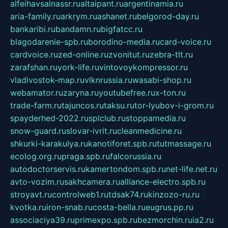
alfeihavsalnassr.ru
altaipant.ru
argentinamia.ru
aria-family.ru
arkrym.ru
ashanet.ru
belgorod-day.ru
bankaribi.ru
bandamn.ru
bigfatcc.ru
blagodarenie-spb.ru
borodino-media.ru
card-voice.ru
cardvoice.ru
zed-online.ru
zvonitut.ru
zebra-tlt.ru
zarafshan.ru
york-life.ru
vintovoykompressor.ru
vladivostok-map.ru
vlknrussia.ru
wasabi-shop.ru
webamator.ru
zaryna.ru
youtubefree.ru
x-ton.ru
trade-farm.ru
tajuncos.ru
taksu.ru
tor-lyubov-i-grom.ru
spayderhed-2022.ru
splclub.ru
stoppamedia.ru
snow-guard.ru
slovar-ivrit.ru
cleanmedicine.ru
shkurki-karakulya.ru
kanotiforet.spb.ru
tutmassage.ru
ecolog.org.ru
praga.spb.ru
falcorussia.ru
autodoctorservis.ru
kamertondom.spb.ru
net-life.net.ru
avto-vozim.ru
sakhcamera.ru
alliance-electro.spb.ru
stroyavt.ru
controlweb1.ru
tdsak74.ru
kinzozo-ru.ru
kvotka.ru
iron-snab.ru
costa-bella.ru
eugrus.pp.ru
associaciya39.ru
primexpo.spb.ru
bezmorchin.ru
ia2.ru