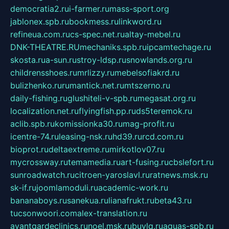
democratia2.ru
i-farmer.ru
mass-sport.org
jablonex.spb.ru
bookmess.ru
linkword.ru
refineua.com.ru
cs-spec.net.ru
altay-mebel.ru
DNK-THEATRE.RU
mechaniks.spb.ru
ipcamtechage.ru
skosta.ru
a-sun.ru
stroy-ldsp.ru
snowlands.org.ru
childrensshoes.ru
mrlizzy.ru
mebelsofiakrd.ru
bulizhenko.ru
rumantick.net.ru
mtszerno.ru
daily-fishing.ru
glushiteli-v-spb.ru
megasat.org.ru
localization.net.ru
flyingfish.pp.ru
ds5teremok.ru
aclib.spb.ru
komissionka30.ru
mag-profit.ru
icentre-74.ru
leasing-nsk.ru
hd39.ru
rcd.com.ru
bioprot.ru
deltaextreme.ru
mirkotlov07.ru
mycrossway.ru
temamedia.ru
art-fusing.ru
cbslefort.ru
sunroadwatch.ru
citroen-yaroslavl.ru
ratnews.msk.ru
sk-if.ru
joomlamoduli.ru
academic-work.ru
bananaboys.ru
sanekua.ru
lianafrukt.ru
beta43.ru
tucsonwoori.com
alex-translation.ru
avantgardeclinics.ru
noel.msk.ru
buylq.ru
aquas-spb.ru