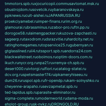
tmmotors.spb.ru
xjocuricopii.com
musavtomat.msk.ru
obustrojdom.ru
sovetcik.ru
ybaranovskaya.ru
ppknews.ru
cult-alshei.ru
JAPANRUSSIA.RU
proekciyamebel.ru
imper-finans.ru
rim.org.ru
glamourai.ru
brassminus.ru
zabor-pro.ru
ftn.pp.ru
dorogoe58.ru
laimengpacker.ru
kuzova-zapchasti.ru
sageerp.ru
taxodrom.ru
dsrazvitie.ru
hardcity.net.ru
ratinghomegames.ru
topservice25.ru
gubernyan.ru
gtglasslined.ru
ii4.ru
tssport.spb.ru
andorra24.com
blackwallstreet.ru
oboimos.ru
optim-doors.com.ru
ikuch.ru
nycr.org.ru
npa21.ru
vremya-ch.spb.ru
desert000.ru
ivtorgi.ru
ifiori.ru
catalog-statei.ru
dcv.org.ru
spetsmaster174.ru
ipkameryhiseeu.ru
dum26.ru
ruspol.spb.ru
fr-opendp.ru
kam-solnyshko.ru
cheyenne-arapaho.ru
sevzapmetal.spb.ru
ted-lapidus.spb.ru
parasite-eliminator.ru
sigma-complete.ru
modernworld.ru
dama-moda.ru
eholot-group.ru
sk-nvkz.ru
DRONGOLD.RU