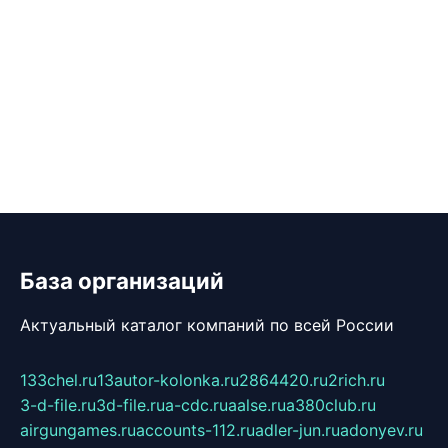
База организаций
Актуальный каталог компаний по всей России
133chel.ru
13autor-kolonka.ru
2864420.ru
2rich.ru
3-d-file.ru
3d-file.ru
a-cdc.ru
aalse.ru
a380club.ru
airgungames.ru
accounts-112.ru
adler-jun.ru
adonyev.ru