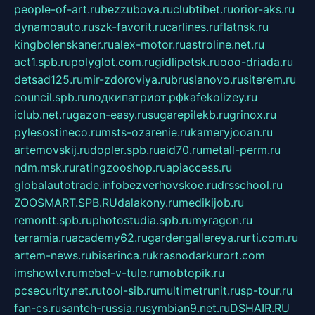
people-of-art.ru
bezzubova.ru
clubtibet.ru
orior-aks.ru
dynamoauto.ru
szk-favorit.ru
carlines.ru
flatnsk.ru
kingbolenskaner.ru
alex-motor.ru
astroline.net.ru
act1.spb.ru
polyglot.com.ru
gidlipetsk.ru
ooo-driada.ru
detsad125.ru
mir-zdoroviya.ru
bruslanovo.ru
siterem.ru
council.spb.ru
лодкипатриот.рф
kafekolizey.ru
iclub.net.ru
gazon-easy.ru
sugarepilekb.ru
grinox.ru
pylesostineco.ru
msts-ozarenie.ru
kameryjooan.ru
artemovskij.ru
dopler.spb.ru
aid70.ru
metall-perm.ru
ndm.msk.ru
ratingzooshop.ru
apiaccess.ru
globalautotrade.info
bezverhovskoe.ru
drsschool.ru
ZOOSMART.SPB.RU
dalakony.ru
medikijob.ru
remontt.spb.ru
photostudia.spb.ru
myragon.ru
terramia.ru
academy62.ru
gardengallereya.ru
rti.com.ru
artem-news.ru
biserinca.ru
krasnodarkurort.com
imshowtv.ru
mebel-v-tule.ru
mobtopik.ru
pcsecurity.net.ru
tool-sib.ru
multimetrunit.ru
sp-tour.ru
fan-cs.ru
santeh-russia.ru
symbian9.net.ru
DSHAIR.RU