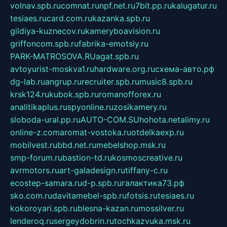
volnav.spb.ru
comnat.ru
npf.net.ru
7bit.pp.ru
kalugatur.ru
tesiaes.ru
card.com.ru
kazanka.spb.ru
gildiya-kuznecov.ru
kameryboavision.ru
griffoncom.spb.ru
fabrika-emotsiy.ru
PARK-MATROSOVA.RU
agat.spb.ru
avtoyurist-moskva1.ru
hardware.org.ru
схема-авто.рф
dg-lab.ru
angrup.ru
recruiter.spb.ru
music8.spb.ru
krsk124.ru
kubok.spb.ru
romanofforex.ru
analitikaplus.ru
spyonline.ru
zosikamery.ru
sloboda-ural.pp.ru
AUTO-COM.SU
hohota.net
alimy.ru
online-z.com
aromat-vostoka.ru
otdelkaexp.ru
mobilvest.ru
bbd.net.ru
mebelshop.msk.ru
smp-forum.ru
bastion-td.ru
kosmoscreative.ru
avrmotors.ru
art-galadesign.ru
tiffany-c.ru
ecostep-samara.ru
d-p.spb.ru
галактика73.рф
sko.com.ru
davitamebel-spb.ru
fotsis.ru
tesiaes.ru
kokoroyari.spb.ru
blesna-kazan.ru
mossilver.ru
lenderoq.ru
sergeydobrin.ru
tochkazvuka.msk.ru