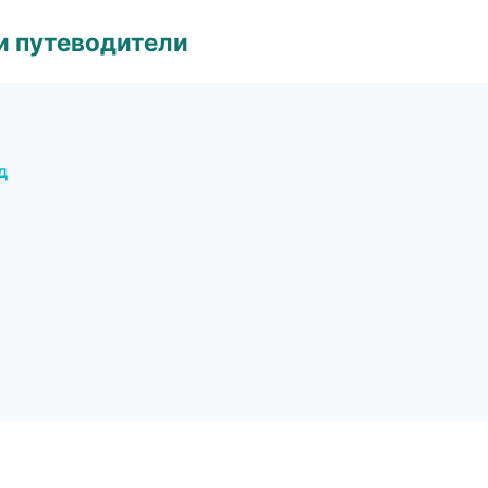
и путеводители
д