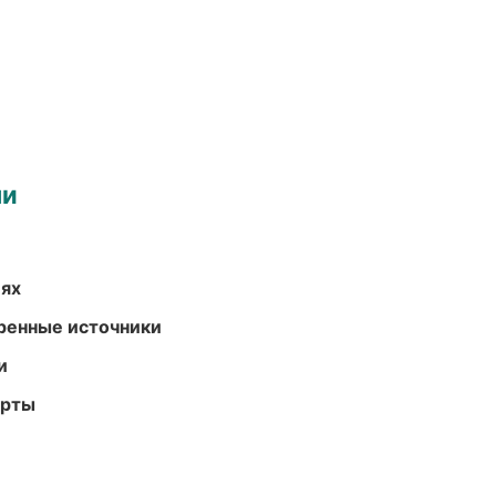
ми
иях
еренные источники
и
арты