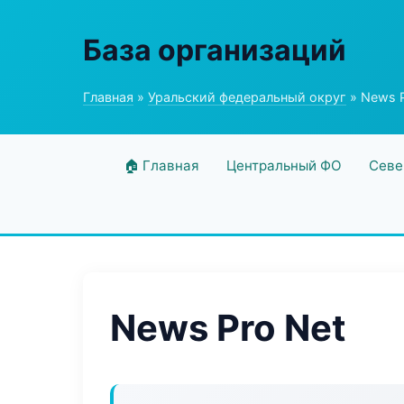
База организаций
Главная
»
Уральский федеральный округ
» News P
🏠 Главная
Центральный ФО
Севе
News Pro Net