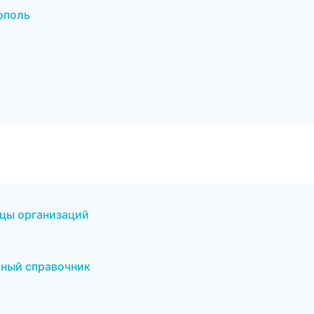
ополь
ицы организаций
нный справочник