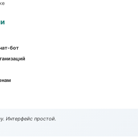
ке
ми
чат-бот
ганизаций
онам
у. Интерфейс простой.