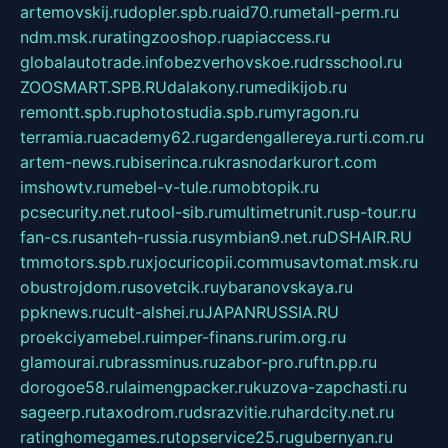
artemovskij.ru
dopler.spb.ru
aid70.ru
metall-perm.ru
ndm.msk.ru
ratingzooshop.ru
apiaccess.ru
globalautotrade.info
bezverhovskoe.ru
drsschool.ru
ZOOSMART.SPB.RU
dalakony.ru
medikijob.ru
remontt.spb.ru
photostudia.spb.ru
myragon.ru
terramia.ru
academy62.ru
gardengallereya.ru
rti.com.ru
artem-news.ru
biserinca.ru
krasnodarkurort.com
imshowtv.ru
mebel-v-tule.ru
mobtopik.ru
pcsecurity.net.ru
tool-sib.ru
multimetrunit.ru
sp-tour.ru
fan-cs.ru
santeh-russia.ru
symbian9.net.ru
DSHAIR.RU
tmmotors.spb.ru
xjocuricopii.com
musavtomat.msk.ru
obustrojdom.ru
sovetcik.ru
ybaranovskaya.ru
ppknews.ru
cult-alshei.ru
JAPANRUSSIA.RU
proekciyamebel.ru
imper-finans.ru
rim.org.ru
glamourai.ru
brassminus.ru
zabor-pro.ru
ftn.pp.ru
dorogoe58.ru
laimengpacker.ru
kuzova-zapchasti.ru
sageerp.ru
taxodrom.ru
dsrazvitie.ru
hardcity.net.ru
ratinghomegames.ru
topservice25.ru
gubernyan.ru