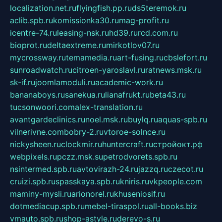
localization.net.ru
flyingfish.pp.ru
ds5teremok.ru
aclib.spb.ru
komissionka30.ru
mag-profit.ru
icentre-74.ru
leasing-nsk.ru
hd39.ru
rcd.com.ru
bioprot.ru
deltaextreme.ru
mirkotlov07.ru
mycrossway.ru
temamedia.ru
art-fusing.ru
cbslefort.ru
sunroadwatch.ru
citroen-yaroslavl.ru
ratnews.msk.ru
sk-if.ru
joomlamoduli.ru
academic-work.ru
bananaboys.ru
sanekua.ru
lianafrukt.ru
beta43.ru
tucsonwoori.com
alex-translation.ru
avantgardeclinics.ru
noel.msk.ru
buylq.ru
aquas-spb.ru
vilnerivne.com
bobry-2.ru
vtoroe-solnce.ru
nickysheen.ru
clockmir.ru
huntercraft.ru
стройокт.рф
webpixels.ru
pczz.msk.su
petrodvorets.spb.ru
nsintermed.spb.ru
avtovirazh-24.ru
jazzq.ru
czecot.ru
cruizi.spb.ru
spasskaya.spb.ru
kniris.ru
vkpeople.com
maminy-mysli.ru
arionorel.ru
khuseniosif.ru
dotmediacup.spb.ru
mebel-tiraspol.ru
all-books.biz
vmauto.spb.ru
shop-astyle.ru
derevo-s.ru