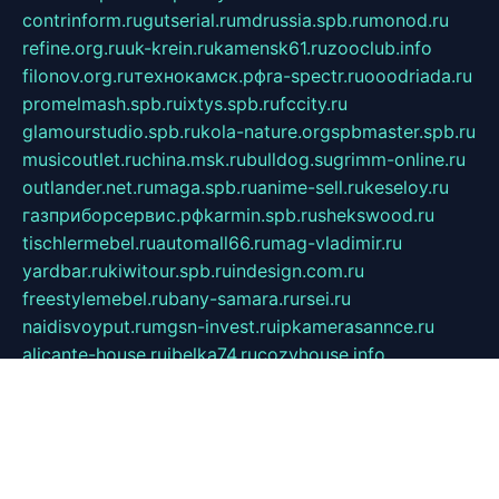
contrinform.ru
gutserial.ru
mdrussia.spb.ru
monod.ru
refine.org.ru
uk-krein.ru
kamensk61.ru
zooclub.info
filonov.org.ru
технокамск.рф
ra-spectr.ru
ooodriada.ru
promelmash.spb.ru
ixtys.spb.ru
fccity.ru
glamourstudio.spb.ru
kola-nature.org
spbmaster.spb.ru
musicoutlet.ru
china.msk.ru
bulldog.su
grimm-online.ru
outlander.net.ru
maga.spb.ru
anime-sell.ru
keseloy.ru
газприборсервис.рф
karmin.spb.ru
shekswood.ru
tischlermebel.ru
automall66.ru
mag-vladimir.ru
yardbar.ru
kiwitour.spb.ru
indesign.com.ru
freestylemebel.ru
bany-samara.ru
rsei.ru
naidisvoyput.ru
mgsn-invest.ru
ipkamerasannce.ru
alicante-house.ru
ibelka74.ru
cozyhouse.info
vlkargalev-studio.ru
700mb.ru
figura-ufa.ru
alina-live.ru
belarusiannews.ru
womenknow.ru
dos-vniimk.ru
sega.net.ru
dv.net.ru
phenomenonsofhistory.com
telesputnik.net.ru
wall.pp.ru
pylesosroidmi.ru
gtc-clan.ru
cligs.ru
bibikazap.ru
popova.org.ru