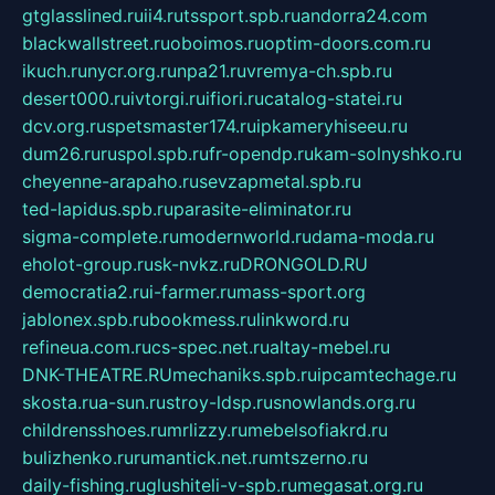
gtglasslined.ru
ii4.ru
tssport.spb.ru
andorra24.com
blackwallstreet.ru
oboimos.ru
optim-doors.com.ru
ikuch.ru
nycr.org.ru
npa21.ru
vremya-ch.spb.ru
desert000.ru
ivtorgi.ru
ifiori.ru
catalog-statei.ru
dcv.org.ru
spetsmaster174.ru
ipkameryhiseeu.ru
dum26.ru
ruspol.spb.ru
fr-opendp.ru
kam-solnyshko.ru
cheyenne-arapaho.ru
sevzapmetal.spb.ru
ted-lapidus.spb.ru
parasite-eliminator.ru
sigma-complete.ru
modernworld.ru
dama-moda.ru
eholot-group.ru
sk-nvkz.ru
DRONGOLD.RU
democratia2.ru
i-farmer.ru
mass-sport.org
jablonex.spb.ru
bookmess.ru
linkword.ru
refineua.com.ru
cs-spec.net.ru
altay-mebel.ru
DNK-THEATRE.RU
mechaniks.spb.ru
ipcamtechage.ru
skosta.ru
a-sun.ru
stroy-ldsp.ru
snowlands.org.ru
childrensshoes.ru
mrlizzy.ru
mebelsofiakrd.ru
bulizhenko.ru
rumantick.net.ru
mtszerno.ru
daily-fishing.ru
glushiteli-v-spb.ru
megasat.org.ru