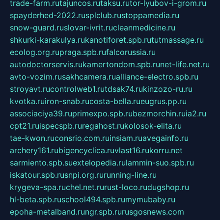
trade-farm.ru
tajuncos.ru
taksu.ru
tor-lyubov-i-grom.ru
spayderhed-2022.ru
splclub.ru
stoppamedia.ru
snow-guard.ru
slovar-ivrit.ru
cleanmedicine.ru
shkurki-karakulya.ru
kanotiforet.spb.ru
tutmassage.ru
ecolog.org.ru
praga.spb.ru
falcorussia.ru
autodoctorservis.ru
kamertondom.spb.ru
net-life.net.ru
avto-vozim.ru
sakhcamera.ru
alliance-electro.spb.ru
stroyavt.ru
controlweb1.ru
tdsak74.ru
kinzozo-ru.ru
kvotka.ru
iron-snab.ru
costa-bella.ru
eugrus.pp.ru
associaciya39.ru
primexpo.spb.ru
bezmorchin.ru
ia2.ru
cpt21.ru
ispecspb.ru
regahost.ru
kolosok-elita.ru
tae-kwon.ru
consrio.com.ru
insiam.ru
avegainfo.ru
archery161.ru
bigencyclica.ru
vlast16.ru
korru.net
sarmiento.spb.su
extelopedia.ru
lammin-suo.spb.ru
iskatour.spb.ru
snpi.org.ru
running-line.ru
krygeva-spa.ru
chel.net.ru
rust-loco.ru
dugshop.ru
hl-beta.spb.ru
school494.spb.ru
mymubaby.ru
epoha-metalband.ru
ngr.spb.ru
rusgosnews.com