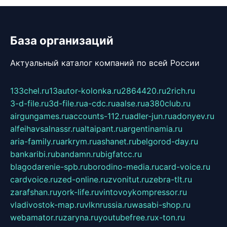
База организаций
Актуальный каталог компаний по всей России
133chel.ru
13autor-kolonka.ru
2864420.ru
2rich.ru
3-d-file.ru
3d-file.ru
a-cdc.ru
aalse.ru
a380club.ru
airgungames.ru
accounts-112.ru
adler-jun.ru
adonyev.ru
alfeihavsalnassr.ru
altaipant.ru
argentinamia.ru
aria-family.ru
arkrym.ru
ashanet.ru
belgorod-day.ru
bankaribi.ru
bandamn.ru
bigfatcc.ru
blagodarenie-spb.ru
borodino-media.ru
card-voice.ru
cardvoice.ru
zed-online.ru
zvonitut.ru
zebra-tlt.ru
zarafshan.ru
york-life.ru
vintovoykompressor.ru
vladivostok-map.ru
vlknrussia.ru
wasabi-shop.ru
webamator.ru
zaryna.ru
youtubefree.ru
x-ton.ru