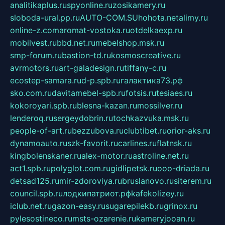
analitikaplus.ru
spyonline.ru
zosikamery.ru
sloboda-ural.pp.ru
AUTO-COM.SU
hohota.net
alimy.ru
online-z.com
aromat-vostoka.ru
otdelkaexp.ru
mobilvest.ru
bbd.net.ru
mebelshop.msk.ru
smp-forum.ru
bastion-td.ru
kosmoscreative.ru
avrmotors.ru
art-galadesign.ru
tiffany-c.ru
ecostep-samara.ru
d-p.spb.ru
галактика73.рф
sko.com.ru
davitamebel-spb.ru
fotsis.ru
tesiaes.ru
kokoroyari.spb.ru
blesna-kazan.ru
mossilver.ru
lenderoq.ru
sergeydobrin.ru
tochkazvuka.msk.ru
people-of-art.ru
bezzubova.ru
clubtibet.ru
orior-aks.ru
dynamoauto.ru
szk-favorit.ru
carlines.ru
flatnsk.ru
kingbolenskaner.ru
alex-motor.ru
astroline.net.ru
act1.spb.ru
polyglot.com.ru
gidlipetsk.ru
ooo-driada.ru
detsad125.ru
mir-zdoroviya.ru
bruslanovo.ru
siterem.ru
council.spb.ru
лодкипатриот.рф
kafekolizey.ru
iclub.net.ru
gazon-easy.ru
sugarepilekb.ru
grinox.ru
pylesostineco.ru
msts-ozarenie.ru
kameryjooan.ru