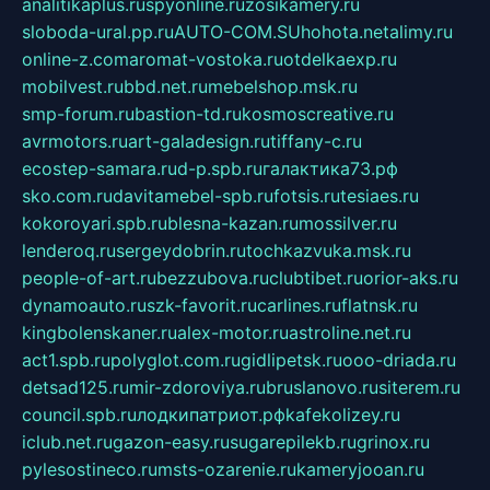
analitikaplus.ru
spyonline.ru
zosikamery.ru
sloboda-ural.pp.ru
AUTO-COM.SU
hohota.net
alimy.ru
online-z.com
aromat-vostoka.ru
otdelkaexp.ru
mobilvest.ru
bbd.net.ru
mebelshop.msk.ru
smp-forum.ru
bastion-td.ru
kosmoscreative.ru
avrmotors.ru
art-galadesign.ru
tiffany-c.ru
ecostep-samara.ru
d-p.spb.ru
галактика73.рф
sko.com.ru
davitamebel-spb.ru
fotsis.ru
tesiaes.ru
kokoroyari.spb.ru
blesna-kazan.ru
mossilver.ru
lenderoq.ru
sergeydobrin.ru
tochkazvuka.msk.ru
people-of-art.ru
bezzubova.ru
clubtibet.ru
orior-aks.ru
dynamoauto.ru
szk-favorit.ru
carlines.ru
flatnsk.ru
kingbolenskaner.ru
alex-motor.ru
astroline.net.ru
act1.spb.ru
polyglot.com.ru
gidlipetsk.ru
ooo-driada.ru
detsad125.ru
mir-zdoroviya.ru
bruslanovo.ru
siterem.ru
council.spb.ru
лодкипатриот.рф
kafekolizey.ru
iclub.net.ru
gazon-easy.ru
sugarepilekb.ru
grinox.ru
pylesostineco.ru
msts-ozarenie.ru
kameryjooan.ru