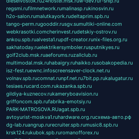
dieselvostok.ru
24hostel.msk.ru
w-dev.ru
f-ship.ru
regsmi.ru
filmnetwork.ru
malinasp.ru
kinosvin.ru
h2o-salon.ru
malutkayork.ru
deltaprim.spb.ru
tango-perm.ru
gooddir.ru
sgv.su
multiki-online.com
webkrasotki.com
cherinvest.ru
detskiy-ostrov.ru
ankou.spb.ru
alvesta1.ru
pdf-creator.ru
nix-files.org.ru
sakhatoday.ru
elektrikersymboler.ru
sputnikyes.ru
golf2club.msk.ru
aeforums.ru
zallclub.ru
multimodal.msk.ru
habaigry.ru
haikko.ru
sobakopedia.ru
isz-fest.ru
ewnc.info
screensaver-clock.net.ru
volnav.spb.ru
comnat.ru
npf.net.ru
7bit.pp.ru
kalugatur.ru
tesiaes.ru
card.com.ru
kazanka.spb.ru
gildiya-kuznecov.ru
kameryboavision.ru
griffoncom.spb.ru
fabrika-emotsiy.ru
PARK-MATROSOVA.RU
agat.spb.ru
avtoyurist-moskva1.ru
hardware.org.ru
схема-авто.рф
dg-lab.ru
angrup.ru
recruiter.spb.ru
music8.spb.ru
krsk124.ru
kubok.spb.ru
romanofforex.ru