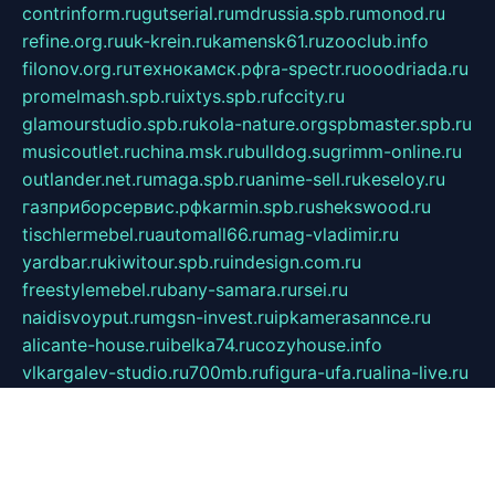
contrinform.ru
gutserial.ru
mdrussia.spb.ru
monod.ru
refine.org.ru
uk-krein.ru
kamensk61.ru
zooclub.info
filonov.org.ru
технокамск.рф
ra-spectr.ru
ooodriada.ru
promelmash.spb.ru
ixtys.spb.ru
fccity.ru
glamourstudio.spb.ru
kola-nature.org
spbmaster.spb.ru
musicoutlet.ru
china.msk.ru
bulldog.su
grimm-online.ru
outlander.net.ru
maga.spb.ru
anime-sell.ru
keseloy.ru
газприборсервис.рф
karmin.spb.ru
shekswood.ru
tischlermebel.ru
automall66.ru
mag-vladimir.ru
yardbar.ru
kiwitour.spb.ru
indesign.com.ru
freestylemebel.ru
bany-samara.ru
rsei.ru
naidisvoyput.ru
mgsn-invest.ru
ipkamerasannce.ru
alicante-house.ru
ibelka74.ru
cozyhouse.info
vlkargalev-studio.ru
700mb.ru
figura-ufa.ru
alina-live.ru
belarusiannews.ru
womenknow.ru
dos-vniimk.ru
sega.net.ru
dv.net.ru
phenomenonsofhistory.com
telesputnik.net.ru
wall.pp.ru
pylesosroidmi.ru
gtc-clan.ru
cligs.ru
bibikazap.ru
popova.org.ru