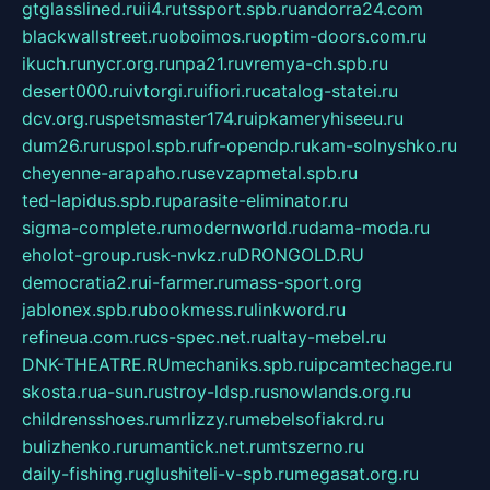
gtglasslined.ru
ii4.ru
tssport.spb.ru
andorra24.com
blackwallstreet.ru
oboimos.ru
optim-doors.com.ru
ikuch.ru
nycr.org.ru
npa21.ru
vremya-ch.spb.ru
desert000.ru
ivtorgi.ru
ifiori.ru
catalog-statei.ru
dcv.org.ru
spetsmaster174.ru
ipkameryhiseeu.ru
dum26.ru
ruspol.spb.ru
fr-opendp.ru
kam-solnyshko.ru
cheyenne-arapaho.ru
sevzapmetal.spb.ru
ted-lapidus.spb.ru
parasite-eliminator.ru
sigma-complete.ru
modernworld.ru
dama-moda.ru
eholot-group.ru
sk-nvkz.ru
DRONGOLD.RU
democratia2.ru
i-farmer.ru
mass-sport.org
jablonex.spb.ru
bookmess.ru
linkword.ru
refineua.com.ru
cs-spec.net.ru
altay-mebel.ru
DNK-THEATRE.RU
mechaniks.spb.ru
ipcamtechage.ru
skosta.ru
a-sun.ru
stroy-ldsp.ru
snowlands.org.ru
childrensshoes.ru
mrlizzy.ru
mebelsofiakrd.ru
bulizhenko.ru
rumantick.net.ru
mtszerno.ru
daily-fishing.ru
glushiteli-v-spb.ru
megasat.org.ru