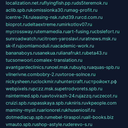
localization.net.ru
flyingfish.pp.ru
ds5teremok.ru
aclib.spb.ru
komissionka30.ru
mag-profit.ru
icentre-74.ru
leasing-nsk.ru
hd39.ru
rcd.com.ru
bioprot.ru
deltaextreme.ru
mirkotlov07.ru
mycrossway.ru
temamedia.ru
art-fusing.ru
cbslefort.ru
sunroadwatch.ru
citroen-yaroslavl.ru
ratnews.msk.ru
sk-if.ru
joomlamoduli.ru
academic-work.ru
bananaboys.ru
sanekua.ru
lianafrukt.ru
beta43.ru
tucsonwoori.com
alex-translation.ru
avantgardeclinics.ru
noel.msk.ru
buylq.ru
aquas-spb.ru
vilnerivne.com
bobry-2.ru
vtoroe-solnce.ru
nickysheen.ru
clockmir.ru
huntercraft.ru
стройокт.рф
webpixels.ru
pczz.msk.su
petrodvorets.spb.ru
nsintermed.spb.ru
avtovirazh-24.ru
jazzq.ru
czecot.ru
cruizi.spb.ru
spasskaya.spb.ru
kniris.ru
vkpeople.com
maminy-mysli.ru
arionorel.ru
khuseniosif.ru
dotmediacup.spb.ru
mebel-tiraspol.ru
all-books.biz
vmauto.spb.ru
shop-astyle.ru
derevo-s.ru