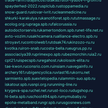
trade-farm.ru
tajuncos.ru
taksu.ru
tor-lyubov-i-grom.ru
spayderhed-2022.ru
splclub.ru
stoppamedia.ru
snow-guard.ru
slovar-ivrit.ru
cleanmedicine.ru
shkurki-karakulya.ru
kanotiforet.spb.ru
tutmassage.ru
ecolog.org.ru
praga.spb.ru
falcorussia.ru
autodoctorservis.ru
kamertondom.spb.ru
net-life.net.ru
avto-vozim.ru
sakhcamera.ru
alliance-electro.spb.ru
stroyavt.ru
controlweb1.ru
tdsak74.ru
kinzozo-ru.ru
kvotka.ru
iron-snab.ru
costa-bella.ru
eugrus.pp.ru
associaciya39.ru
primexpo.spb.ru
bezmorchin.ru
ia2.ru
cpt21.ru
ispecspb.ru
regahost.ru
kolosok-elita.ru
tae-kwon.ru
consrio.com.ru
insiam.ru
avegainfo.ru
archery161.ru
bigencyclica.ru
vlast16.ru
korru.net
sarmiento.spb.su
extelopedia.ru
lammin-suo.spb.ru
iskatour.spb.ru
snpi.org.ru
running-line.ru
krygeva-spa.ru
chel.net.ru
rust-loco.ru
dugshop.ru
hl-beta.spb.ru
school494.spb.ru
mymubaby.ru
epoha-metalband.ru
ngr.spb.ru
rusgosnews.com