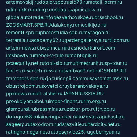
artemovskij.ru
dopler.spb.ru
aid70.ru
metall-perm.ru
ndm.msk.ru
ratingzooshop.ru
apiaccess.ru
globalautotrade.info
bezverhovskoe.ru
drsschool.ru
ZOOSMART.SPB.RU
dalakony.ru
medikijob.ru
remontt.spb.ru
photostudia.spb.ru
myragon.ru
terramia.ru
academy62.ru
gardengallereya.ru
rti.com.ru
artem-news.ru
biserinca.ru
krasnodarkurort.com
imshowtv.ru
mebel-v-tule.ru
mobtopik.ru
pcsecurity.net.ru
tool-sib.ru
multimetrunit.ru
sp-tour.ru
fan-cs.ru
santeh-russia.ru
symbian9.net.ru
DSHAIR.RU
tmmotors.spb.ru
xjocuricopii.com
musavtomat.msk.ru
obustrojdom.ru
sovetcik.ru
ybaranovskaya.ru
ppknews.ru
cult-alshei.ru
JAPANRUSSIA.RU
proekciyamebel.ru
imper-finans.ru
rim.org.ru
glamourai.ru
brassminus.ru
zabor-pro.ru
ftn.pp.ru
dorogoe58.ru
laimengpacker.ru
kuzova-zapchasti.ru
sageerp.ru
taxodrom.ru
dsrazvitie.ru
hardcity.net.ru
ratinghomegames.ru
topservice25.ru
gubernyan.ru