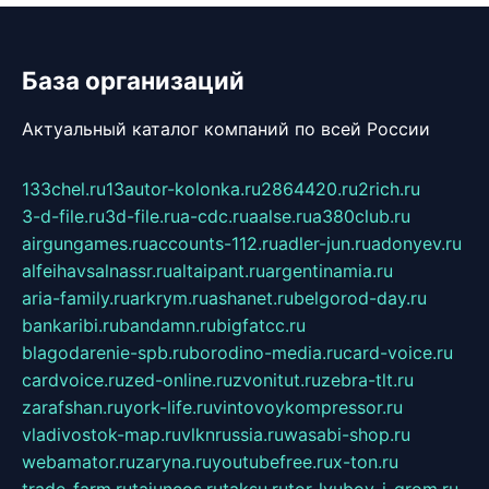
База организаций
Актуальный каталог компаний по всей России
133chel.ru
13autor-kolonka.ru
2864420.ru
2rich.ru
3-d-file.ru
3d-file.ru
a-cdc.ru
aalse.ru
a380club.ru
airgungames.ru
accounts-112.ru
adler-jun.ru
adonyev.ru
alfeihavsalnassr.ru
altaipant.ru
argentinamia.ru
aria-family.ru
arkrym.ru
ashanet.ru
belgorod-day.ru
bankaribi.ru
bandamn.ru
bigfatcc.ru
blagodarenie-spb.ru
borodino-media.ru
card-voice.ru
cardvoice.ru
zed-online.ru
zvonitut.ru
zebra-tlt.ru
zarafshan.ru
york-life.ru
vintovoykompressor.ru
vladivostok-map.ru
vlknrussia.ru
wasabi-shop.ru
webamator.ru
zaryna.ru
youtubefree.ru
x-ton.ru