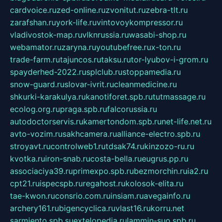
cardvoice.ru
zed-online.ru
zvonitut.ru
zebra-tlt.ru
zarafshan.ru
york-life.ru
vintovoykompressor.ru
vladivostok-map.ru
vlknrussia.ru
wasabi-shop.ru
webamator.ru
zaryna.ru
youtubefree.ru
x-ton.ru
trade-farm.ru
tajuncos.ru
taksu.ru
tor-lyubov-i-grom.ru
spayderhed-2022.ru
splclub.ru
stoppamedia.ru
snow-guard.ru
slovar-ivrit.ru
cleanmedicine.ru
shkurki-karakulya.ru
kanotiforet.spb.ru
tutmassage.ru
ecolog.org.ru
praga.spb.ru
falcorussia.ru
autodoctorservis.ru
kamertondom.spb.ru
net-life.net.ru
avto-vozim.ru
sakhcamera.ru
alliance-electro.spb.ru
stroyavt.ru
controlweb1.ru
tdsak74.ru
kinzozo-ru.ru
kvotka.ru
iron-snab.ru
costa-bella.ru
eugrus.pp.ru
associaciya39.ru
primexpo.spb.ru
bezmorchin.ru
ia2.ru
cpt21.ru
ispecspb.ru
regahost.ru
kolosok-elita.ru
tae-kwon.ru
consrio.com.ru
insiam.ru
avegainfo.ru
archery161.ru
bigencyclica.ru
vlast16.ru
korru.net
sarmiento.spb.su
extelopedia.ru
lammin-suo.spb.ru