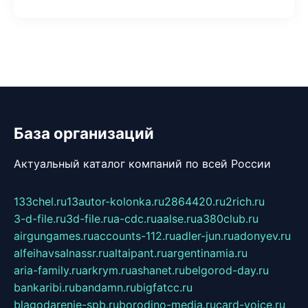
База организаций
Актуальный каталог компаний по всей России
133chel.ru
13autor-kolonka.ru
2864420.ru
2rich.ru
3-d-file.ru
3d-file.ru
a-cdc.ru
aalse.ru
a380club.ru
airgungames.ru
accounts-112.ru
adler-jun.ru
adonyev.ru
alfeihavsalnassr.ru
altaipant.ru
argentinamia.ru
aria-family.ru
arkrym.ru
ashanet.ru
belgorod-day.ru
bankaribi.ru
bandamn.ru
bigfatcc.ru
blagodarenie-spb.ru
borodino-media.ru
card-voice.ru