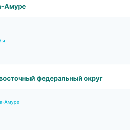
а-Амуре
бы
евосточный федеральный округ
на-Амуре