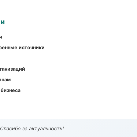
ми
и
еренные источники
ганизаций
онам
 бизнеса
 Спасибо за актуальность!