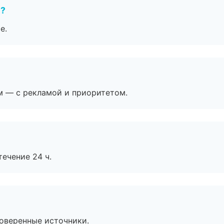
е?
е.
м — с рекламой и приоритетом.
течение 24 ч.
роверенные источники.