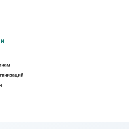
ми
онам
ганизаций
и