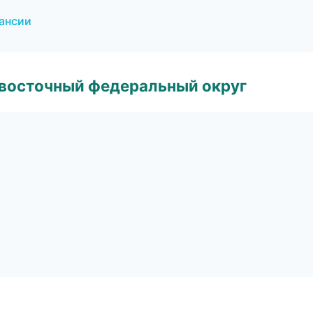
кансии
евосточный федеральный округ