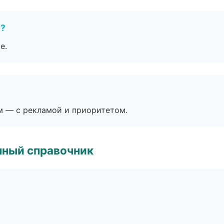
е?
е.
м — с рекламой и приоритетом.
нный справочник