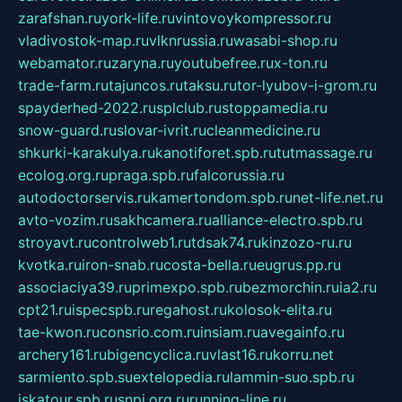
zarafshan.ru
york-life.ru
vintovoykompressor.ru
vladivostok-map.ru
vlknrussia.ru
wasabi-shop.ru
webamator.ru
zaryna.ru
youtubefree.ru
x-ton.ru
trade-farm.ru
tajuncos.ru
taksu.ru
tor-lyubov-i-grom.ru
spayderhed-2022.ru
splclub.ru
stoppamedia.ru
snow-guard.ru
slovar-ivrit.ru
cleanmedicine.ru
shkurki-karakulya.ru
kanotiforet.spb.ru
tutmassage.ru
ecolog.org.ru
praga.spb.ru
falcorussia.ru
autodoctorservis.ru
kamertondom.spb.ru
net-life.net.ru
avto-vozim.ru
sakhcamera.ru
alliance-electro.spb.ru
stroyavt.ru
controlweb1.ru
tdsak74.ru
kinzozo-ru.ru
kvotka.ru
iron-snab.ru
costa-bella.ru
eugrus.pp.ru
associaciya39.ru
primexpo.spb.ru
bezmorchin.ru
ia2.ru
cpt21.ru
ispecspb.ru
regahost.ru
kolosok-elita.ru
tae-kwon.ru
consrio.com.ru
insiam.ru
avegainfo.ru
archery161.ru
bigencyclica.ru
vlast16.ru
korru.net
sarmiento.spb.su
extelopedia.ru
lammin-suo.spb.ru
iskatour.spb.ru
snpi.org.ru
running-line.ru