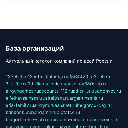
База организаций
Актуальный каталог компаний по всей России
133chel.ru
13autor-kolonka.ru
2864420.ru
2rich.ru
3-d-file.ru
3d-file.ru
a-cdc.ru
aalse.ru
a380club.ru
airgungames.ru
accounts-112.ru
adler-jun.ru
adonyev.ru
alfeihavsalnassr.ru
altaipant.ru
argentinamia.ru
aria-family.ru
arkrym.ru
ashanet.ru
belgorod-day.ru
bankaribi.ru
bandamn.ru
bigfatcc.ru
blagodarenie-spb.ru
borodino-media.ru
card-voice.ru
cardvoice.ru
zed-online.ru
zvonitut.ru
zebra-tlt.ru