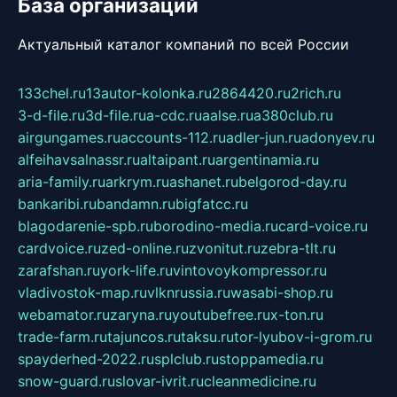
База организаций
Актуальный каталог компаний по всей России
133chel.ru
13autor-kolonka.ru
2864420.ru
2rich.ru
3-d-file.ru
3d-file.ru
a-cdc.ru
aalse.ru
a380club.ru
airgungames.ru
accounts-112.ru
adler-jun.ru
adonyev.ru
alfeihavsalnassr.ru
altaipant.ru
argentinamia.ru
aria-family.ru
arkrym.ru
ashanet.ru
belgorod-day.ru
bankaribi.ru
bandamn.ru
bigfatcc.ru
blagodarenie-spb.ru
borodino-media.ru
card-voice.ru
cardvoice.ru
zed-online.ru
zvonitut.ru
zebra-tlt.ru
zarafshan.ru
york-life.ru
vintovoykompressor.ru
vladivostok-map.ru
vlknrussia.ru
wasabi-shop.ru
webamator.ru
zaryna.ru
youtubefree.ru
x-ton.ru
trade-farm.ru
tajuncos.ru
taksu.ru
tor-lyubov-i-grom.ru
spayderhed-2022.ru
splclub.ru
stoppamedia.ru
snow-guard.ru
slovar-ivrit.ru
cleanmedicine.ru