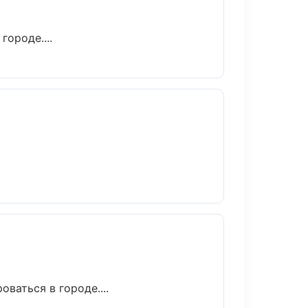
ороде....
.
ваться в городе....