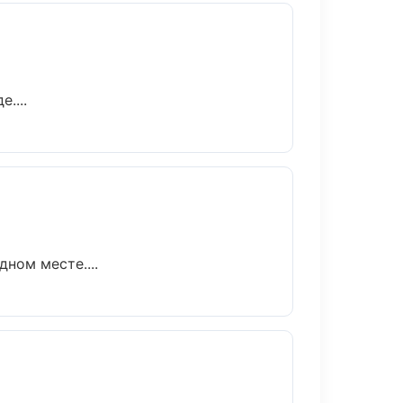
....
ном месте....