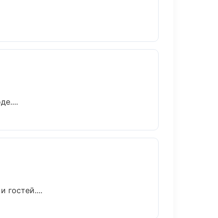
е....
 гостей....