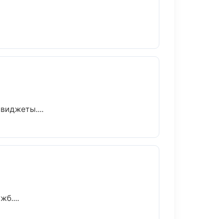
виджеты....
б....