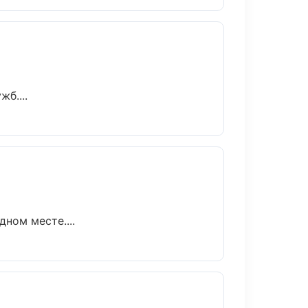
б....
ном месте....