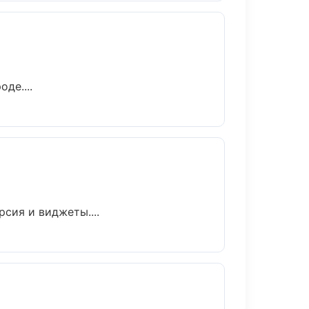
де....
сия и виджеты....