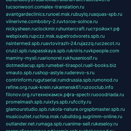
tucsonwoori.com
alex-translation.ru
avantgardeclinics.ru
noel.msk.ru
buylq.ru
aquas-spb.ru
vilnerivne.com
bobry-2.ru
vtoroe-solnce.ru
nickysheen.ru
clockmir.ru
huntercraft.ru
стройокт.рф
webpixels.ru
pczz.msk.su
petrodvorets.spb.ru
nsintermed.spb.ru
avtovirazh-24.ru
jazzq.ru
czecot.ru
cruizi.spb.ru
spasskaya.spb.ru
kniris.ru
vkpeople.com
maminy-mysli.ru
arionorel.ru
khuseniosif.ru
dotmediacup.spb.ru
mebel-tiraspol.ru
all-books.biz
vmauto.spb.ru
shop-astyle.ru
derevo-s.ru
contrinform.ru
gutserial.ru
mdrussia.spb.ru
monod.ru
refine.org.ru
uk-krein.ru
kamensk61.ru
zooclub.info
filonov.org.ru
технокамск.рф
ra-spectr.ru
ooodriada.ru
promelmash.spb.ru
ixtys.spb.ru
fccity.ru
glamourstudio.spb.ru
kola-nature.org
spbmaster.spb.ru
musicoutlet.ru
china.msk.ru
bulldog.su
grimm-online.ru
outlander.net.ru
maga.spb.ru
anime-sell.ru
keseloy.ru