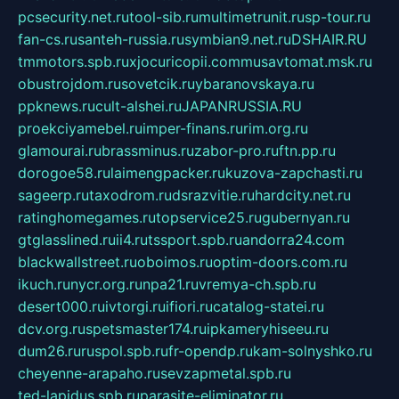
pcsecurity.net.ru
tool-sib.ru
multimetrunit.ru
sp-tour.ru
fan-cs.ru
santeh-russia.ru
symbian9.net.ru
DSHAIR.RU
tmmotors.spb.ru
xjocuricopii.com
musavtomat.msk.ru
obustrojdom.ru
sovetcik.ru
ybaranovskaya.ru
ppknews.ru
cult-alshei.ru
JAPANRUSSIA.RU
proekciyamebel.ru
imper-finans.ru
rim.org.ru
glamourai.ru
brassminus.ru
zabor-pro.ru
ftn.pp.ru
dorogoe58.ru
laimengpacker.ru
kuzova-zapchasti.ru
sageerp.ru
taxodrom.ru
dsrazvitie.ru
hardcity.net.ru
ratinghomegames.ru
topservice25.ru
gubernyan.ru
gtglasslined.ru
ii4.ru
tssport.spb.ru
andorra24.com
blackwallstreet.ru
oboimos.ru
optim-doors.com.ru
ikuch.ru
nycr.org.ru
npa21.ru
vremya-ch.spb.ru
desert000.ru
ivtorgi.ru
ifiori.ru
catalog-statei.ru
dcv.org.ru
spetsmaster174.ru
ipkameryhiseeu.ru
dum26.ru
ruspol.spb.ru
fr-opendp.ru
kam-solnyshko.ru
cheyenne-arapaho.ru
sevzapmetal.spb.ru
ted-lapidus.spb.ru
parasite-eliminator.ru