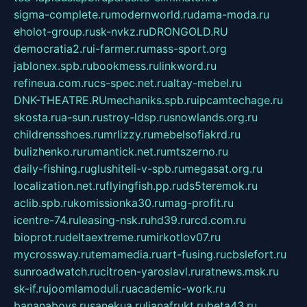
sigma-complete.ru
modernworld.ru
dama-moda.ru
eholot-group.ru
sk-nvkz.ru
DRONGOLD.RU
democratia2.ru
i-farmer.ru
mass-sport.org
jablonex.spb.ru
bookmess.ru
linkword.ru
refineua.com.ru
cs-spec.net.ru
altay-mebel.ru
DNK-THEATRE.RU
mechaniks.spb.ru
ipcamtechage.ru
skosta.ru
a-sun.ru
stroy-ldsp.ru
snowlands.org.ru
childrensshoes.ru
mrlizzy.ru
mebelsofiakrd.ru
bulizhenko.ru
rumantick.net.ru
mtszerno.ru
daily-fishing.ru
glushiteli-v-spb.ru
megasat.org.ru
localization.net.ru
flyingfish.pp.ru
ds5teremok.ru
aclib.spb.ru
komissionka30.ru
mag-profit.ru
icentre-74.ru
leasing-nsk.ru
hd39.ru
rcd.com.ru
bioprot.ru
deltaextreme.ru
mirkotlov07.ru
mycrossway.ru
temamedia.ru
art-fusing.ru
cbslefort.ru
sunroadwatch.ru
citroen-yaroslavl.ru
ratnews.msk.ru
sk-if.ru
joomlamoduli.ru
academic-work.ru
bananaboys.ru
sanekua.ru
lianafrukt.ru
beta43.ru