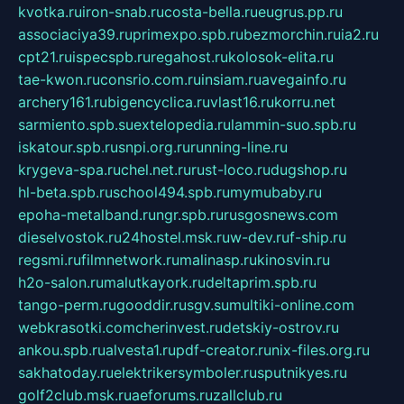
kvotka.ru
iron-snab.ru
costa-bella.ru
eugrus.pp.ru
associaciya39.ru
primexpo.spb.ru
bezmorchin.ru
ia2.ru
cpt21.ru
ispecspb.ru
regahost.ru
kolosok-elita.ru
tae-kwon.ru
consrio.com.ru
insiam.ru
avegainfo.ru
archery161.ru
bigencyclica.ru
vlast16.ru
korru.net
sarmiento.spb.su
extelopedia.ru
lammin-suo.spb.ru
iskatour.spb.ru
snpi.org.ru
running-line.ru
krygeva-spa.ru
chel.net.ru
rust-loco.ru
dugshop.ru
hl-beta.spb.ru
school494.spb.ru
mymubaby.ru
epoha-metalband.ru
ngr.spb.ru
rusgosnews.com
dieselvostok.ru
24hostel.msk.ru
w-dev.ru
f-ship.ru
regsmi.ru
filmnetwork.ru
malinasp.ru
kinosvin.ru
h2o-salon.ru
malutkayork.ru
deltaprim.spb.ru
tango-perm.ru
gooddir.ru
sgv.su
multiki-online.com
webkrasotki.com
cherinvest.ru
detskiy-ostrov.ru
ankou.spb.ru
alvesta1.ru
pdf-creator.ru
nix-files.org.ru
sakhatoday.ru
elektrikersymboler.ru
sputnikyes.ru
golf2club.msk.ru
aeforums.ru
zallclub.ru