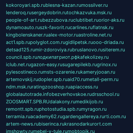
kokoroyari.spb.ru
blesna-kazan.ru
mossilver.ru
lenderoq.ru
sergeydobrin.ru
tochkazvuka.msk.ru
people-of-art.ru
bezzubova.ru
clubtibet.ru
orior-aks.ru
dynamoauto.ru
szk-favorit.ru
carlines.ru
flatnsk.ru
kingbolenskaner.ru
alex-motor.ru
astroline.net.ru
act1.spb.ru
polyglot.com.ru
gidlipetsk.ru
ooo-driada.ru
detsad125.ru
mir-zdoroviya.ru
bruslanovo.ru
siterem.ru
council.spb.ru
лодкипатриот.рф
kafekolizey.ru
iclub.net.ru
gazon-easy.ru
sugarepilekb.ru
grinox.ru
pylesostineco.ru
msts-ozarenie.ru
kameryjooan.ru
artemovskij.ru
dopler.spb.ru
aid70.ru
metall-perm.ru
ndm.msk.ru
ratingzooshop.ru
apiaccess.ru
globalautotrade.info
bezverhovskoe.ru
drsschool.ru
ZOOSMART.SPB.RU
dalakony.ru
medikijob.ru
remontt.spb.ru
photostudia.spb.ru
myragon.ru
terramia.ru
academy62.ru
gardengallereya.ru
rti.com.ru
artem-news.ru
biserinca.ru
krasnodarkurort.com
imshowtv.ru
mebel-v-tule.ru
mobtopik.ru