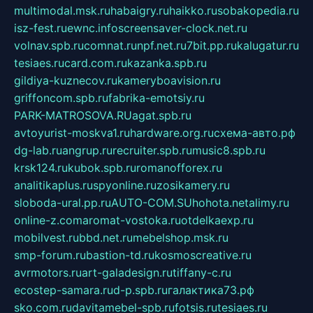
multimodal.msk.ru
habaigry.ru
haikko.ru
sobakopedia.ru
isz-fest.ru
ewnc.info
screensaver-clock.net.ru
volnav.spb.ru
comnat.ru
npf.net.ru
7bit.pp.ru
kalugatur.ru
tesiaes.ru
card.com.ru
kazanka.spb.ru
gildiya-kuznecov.ru
kameryboavision.ru
griffoncom.spb.ru
fabrika-emotsiy.ru
PARK-MATROSOVA.RU
agat.spb.ru
avtoyurist-moskva1.ru
hardware.org.ru
схема-авто.рф
dg-lab.ru
angrup.ru
recruiter.spb.ru
music8.spb.ru
krsk124.ru
kubok.spb.ru
romanofforex.ru
analitikaplus.ru
spyonline.ru
zosikamery.ru
sloboda-ural.pp.ru
AUTO-COM.SU
hohota.net
alimy.ru
online-z.com
aromat-vostoka.ru
otdelkaexp.ru
mobilvest.ru
bbd.net.ru
mebelshop.msk.ru
smp-forum.ru
bastion-td.ru
kosmoscreative.ru
avrmotors.ru
art-galadesign.ru
tiffany-c.ru
ecostep-samara.ru
d-p.spb.ru
галактика73.рф
sko.com.ru
davitamebel-spb.ru
fotsis.ru
tesiaes.ru