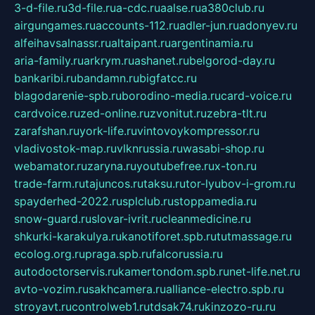
3-d-file.ru
3d-file.ru
a-cdc.ru
aalse.ru
a380club.ru
airgungames.ru
accounts-112.ru
adler-jun.ru
adonyev.ru
alfeihavsalnassr.ru
altaipant.ru
argentinamia.ru
aria-family.ru
arkrym.ru
ashanet.ru
belgorod-day.ru
bankaribi.ru
bandamn.ru
bigfatcc.ru
blagodarenie-spb.ru
borodino-media.ru
card-voice.ru
cardvoice.ru
zed-online.ru
zvonitut.ru
zebra-tlt.ru
zarafshan.ru
york-life.ru
vintovoykompressor.ru
vladivostok-map.ru
vlknrussia.ru
wasabi-shop.ru
webamator.ru
zaryna.ru
youtubefree.ru
x-ton.ru
trade-farm.ru
tajuncos.ru
taksu.ru
tor-lyubov-i-grom.ru
spayderhed-2022.ru
splclub.ru
stoppamedia.ru
snow-guard.ru
slovar-ivrit.ru
cleanmedicine.ru
shkurki-karakulya.ru
kanotiforet.spb.ru
tutmassage.ru
ecolog.org.ru
praga.spb.ru
falcorussia.ru
autodoctorservis.ru
kamertondom.spb.ru
net-life.net.ru
avto-vozim.ru
sakhcamera.ru
alliance-electro.spb.ru
stroyavt.ru
controlweb1.ru
tdsak74.ru
kinzozo-ru.ru