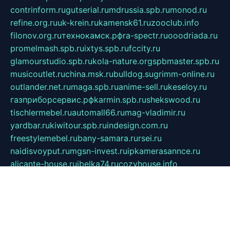
contrinform.ru
gutserial.ru
mdrussia.spb.ru
monod.ru
refine.org.ru
uk-krein.ru
kamensk61.ru
zooclub.info
filonov.org.ru
технокамск.рф
ra-spectr.ru
ooodriada.ru
promelmash.spb.ru
ixtys.spb.ru
fccity.ru
glamourstudio.spb.ru
kola-nature.org
spbmaster.spb.ru
musicoutlet.ru
china.msk.ru
bulldog.su
grimm-online.ru
outlander.net.ru
maga.spb.ru
anime-sell.ru
keseloy.ru
газприборсервис.рф
karmin.spb.ru
shekswood.ru
tischlermebel.ru
automall66.ru
mag-vladimir.ru
yardbar.ru
kiwitour.spb.ru
indesign.com.ru
freestylemebel.ru
bany-samara.ru
rsei.ru
naidisvoyput.ru
mgsn-invest.ru
ipkamerasannce.ru
alicante-house.ru
ibelka74.ru
cozyhouse.info
vlkargalev-studio.ru
700mb.ru
figura-ufa.ru
alina-live.ru
belarusiannews.ru
womenknow.ru
dos-vniimk.ru
sega.net.ru
dv.net.ru
phenomenonsofhistory.com
telesputnik.net.ru
wall.pp.ru
pylesosroidmi.ru
gtc-clan.ru
cligs.ru
bibikazap.ru
popova.org.ru