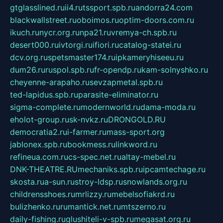
gtglasslined.ru
ii4.ru
tssport.spb.ru
andorra24.com
blackwallstreet.ru
oboimos.ru
optim-doors.com.ru
ikuch.ru
nycr.org.ru
npa21.ru
vremya-ch.spb.ru
desert000.ru
ivtorgi.ru
ifiori.ru
catalog-statei.ru
dcv.org.ru
spetsmaster174.ru
ipkameryhiseeu.ru
dum26.ru
ruspol.spb.ru
fr-opendp.ru
kam-solnyshko.ru
cheyenne-arapaho.ru
sevzapmetal.spb.ru
ted-lapidus.spb.ru
parasite-eliminator.ru
sigma-complete.ru
modernworld.ru
dama-moda.ru
eholot-group.ru
sk-nvkz.ru
DRONGOLD.RU
democratia2.ru
i-farmer.ru
mass-sport.org
jablonex.spb.ru
bookmess.ru
linkword.ru
refineua.com.ru
cs-spec.net.ru
altay-mebel.ru
DNK-THEATRE.RU
mechaniks.spb.ru
ipcamtechage.ru
skosta.ru
a-sun.ru
stroy-ldsp.ru
snowlands.org.ru
childrensshoes.ru
mrlizzy.ru
mebelsofiakrd.ru
bulizhenko.ru
rumantick.net.ru
mtszerno.ru
daily-fishing.ru
glushiteli-v-spb.ru
megasat.org.ru