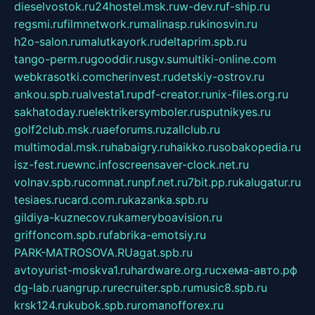
dieselvostok.ru
24hostel.msk.ru
w-dev.ru
f-ship.ru
regsmi.ru
filmnetwork.ru
malinasp.ru
kinosvin.ru
h2o-salon.ru
malutkayork.ru
deltaprim.spb.ru
tango-perm.ru
gooddir.ru
sgv.su
multiki-online.com
webkrasotki.com
cherinvest.ru
detskiy-ostrov.ru
ankou.spb.ru
alvesta1.ru
pdf-creator.ru
nix-files.org.ru
sakhatoday.ru
elektrikersymboler.ru
sputnikyes.ru
golf2club.msk.ru
aeforums.ru
zallclub.ru
multimodal.msk.ru
habaigry.ru
haikko.ru
sobakopedia.ru
isz-fest.ru
ewnc.info
screensaver-clock.net.ru
volnav.spb.ru
comnat.ru
npf.net.ru
7bit.pp.ru
kalugatur.ru
tesiaes.ru
card.com.ru
kazanka.spb.ru
gildiya-kuznecov.ru
kameryboavision.ru
griffoncom.spb.ru
fabrika-emotsiy.ru
PARK-MATROSOVA.RU
agat.spb.ru
avtoyurist-moskva1.ru
hardware.org.ru
схема-авто.рф
dg-lab.ru
angrup.ru
recruiter.spb.ru
music8.spb.ru
krsk124.ru
kubok.spb.ru
romanofforex.ru