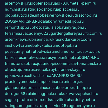
artemovskij.ru
dopler.spb.ru
aid70.ru
metall-perm.ru
ndm.msk.ru
ratingzooshop.ru
apiaccess.ru
globalautotrade.info
bezverhovskoe.ru
drsschool.ru
ZOOSMART.SPB.RU
dalakony.ru
medikijob.ru
remontt.spb.ru
photostudia.spb.ru
myragon.ru
terramia.ru
academy62.ru
gardengallereya.ru
rti.com.ru
artem-news.ru
biserinca.ru
krasnodarkurort.com
imshowtv.ru
mebel-v-tule.ru
mobtopik.ru
pcsecurity.net.ru
tool-sib.ru
multimetrunit.ru
sp-tour.ru
fan-cs.ru
santeh-russia.ru
symbian9.net.ru
DSHAIR.RU
tmmotors.spb.ru
xjocuricopii.com
musavtomat.msk.ru
obustrojdom.ru
sovetcik.ru
ybaranovskaya.ru
ppknews.ru
cult-alshei.ru
JAPANRUSSIA.RU
proekciyamebel.ru
imper-finans.ru
rim.org.ru
glamourai.ru
brassminus.ru
zabor-pro.ru
ftn.pp.ru
dorogoe58.ru
laimengpacker.ru
kuzova-zapchasti.ru
sageerp.ru
taxodrom.ru
dsrazvitie.ru
hardcity.net.ru
ratinghomegames.ru
topservice25.ru
gubernyan.ru