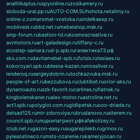
analitikaplus.ru
spyonline.ru
zosikamery.ru
sloboda-ural.pp.ru
AUTO-COM.SU
hohota.net
alimy.ru
online-z.com
aromat-vostoka.ru
otdelkaexp.ru
mobilvest.ru
bbd.net.ru
mebelshop.msk.ru
smp-forum.ru
bastion-td.ru
kosmoscreative.ru
avrmotors.ru
art-galadesign.ru
tiffany-c.ru
ecostep-samara.ru
d-p.spb.ru
галактика73.рф
sko.com.ru
davitamebel-spb.ru
fotsis.ru
tesiaes.ru
kokoroyari.spb.ru
blesna-kazan.ru
mossilver.ru
lenderoq.ru
sergeydobrin.ru
tochkazvuka.msk.ru
people-of-art.ru
bezzubova.ru
clubtibet.ru
orior-aks.ru
dynamoauto.ru
szk-favorit.ru
carlines.ru
flatnsk.ru
kingbolenskaner.ru
alex-motor.ru
astroline.net.ru
act1.spb.ru
polyglot.com.ru
gidlipetsk.ru
ooo-driada.ru
detsad125.ru
mir-zdoroviya.ru
bruslanovo.ru
siterem.ru
council.spb.ru
лодкипатриот.рф
kafekolizey.ru
iclub.net.ru
gazon-easy.ru
sugarepilekb.ru
grinox.ru
pylesostineco.ru
msts-ozarenie.ru
kameryjooan.ru