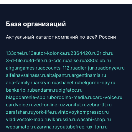
База организаций
Актуальный каталог компаний по всей России
133chel.ru
13autor-kolonka.ru
2864420.ru
2rich.ru
3-d-file.ru
3d-file.ru
a-cdc.ru
aalse.ru
a380club.ru
airgungames.ru
accounts-112.ru
adler-jun.ru
adonyev.ru
alfeihavsalnassr.ru
altaipant.ru
argentinamia.ru
aria-family.ru
arkrym.ru
ashanet.ru
belgorod-day.ru
bankaribi.ru
bandamn.ru
bigfatcc.ru
blagodarenie-spb.ru
borodino-media.ru
card-voice.ru
cardvoice.ru
zed-online.ru
zvonitut.ru
zebra-tlt.ru
zarafshan.ru
york-life.ru
vintovoykompressor.ru
vladivostok-map.ru
vlknrussia.ru
wasabi-shop.ru
webamator.ru
zaryna.ru
youtubefree.ru
x-ton.ru