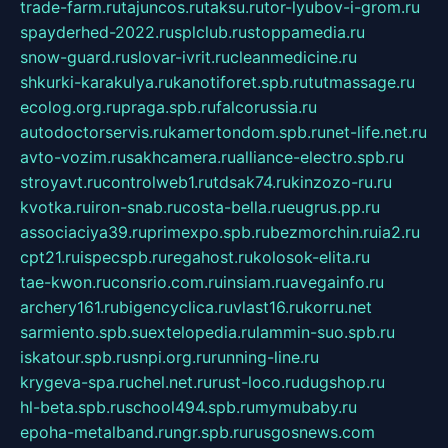
trade-farm.ru
tajuncos.ru
taksu.ru
tor-lyubov-i-grom.ru
spayderhed-2022.ru
splclub.ru
stoppamedia.ru
snow-guard.ru
slovar-ivrit.ru
cleanmedicine.ru
shkurki-karakulya.ru
kanotiforet.spb.ru
tutmassage.ru
ecolog.org.ru
praga.spb.ru
falcorussia.ru
autodoctorservis.ru
kamertondom.spb.ru
net-life.net.ru
avto-vozim.ru
sakhcamera.ru
alliance-electro.spb.ru
stroyavt.ru
controlweb1.ru
tdsak74.ru
kinzozo-ru.ru
kvotka.ru
iron-snab.ru
costa-bella.ru
eugrus.pp.ru
associaciya39.ru
primexpo.spb.ru
bezmorchin.ru
ia2.ru
cpt21.ru
ispecspb.ru
regahost.ru
kolosok-elita.ru
tae-kwon.ru
consrio.com.ru
insiam.ru
avegainfo.ru
archery161.ru
bigencyclica.ru
vlast16.ru
korru.net
sarmiento.spb.su
extelopedia.ru
lammin-suo.spb.ru
iskatour.spb.ru
snpi.org.ru
running-line.ru
krygeva-spa.ru
chel.net.ru
rust-loco.ru
dugshop.ru
hl-beta.spb.ru
school494.spb.ru
mymubaby.ru
epoha-metalband.ru
ngr.spb.ru
rusgosnews.com