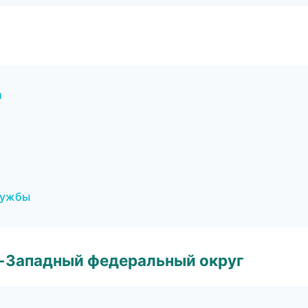
и
лужбы
о-Западный федеральный округ