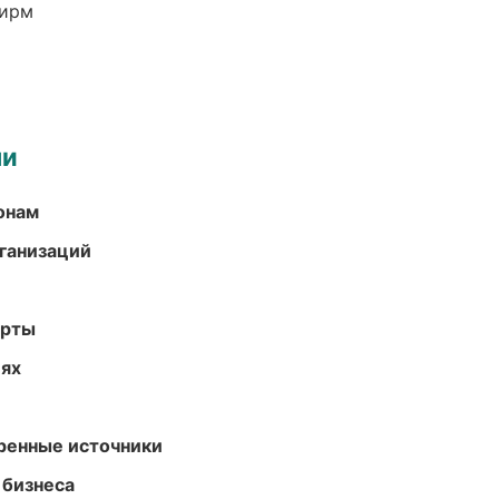
фирм
ми
онам
ганизаций
арты
иях
еренные источники
 бизнеса