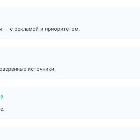
м — с рекламой и приоритетом.
роверенные источники.
е?
е.