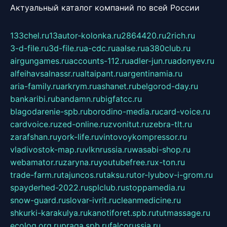
Актуальный каталог компаний по всей России
133chel.ru
13autor-kolonka.ru
2864420.ru
2rich.ru
3-d-file.ru
3d-file.ru
a-cdc.ru
aalse.ru
a380club.ru
airgungames.ru
accounts-112.ru
adler-jun.ru
adonyev.ru
alfeihavsalnassr.ru
altaipant.ru
argentinamia.ru
aria-family.ru
arkrym.ru
ashanet.ru
belgorod-day.ru
bankaribi.ru
bandamn.ru
bigfatcc.ru
blagodarenie-spb.ru
borodino-media.ru
card-voice.ru
cardvoice.ru
zed-online.ru
zvonitut.ru
zebra-tlt.ru
zarafshan.ru
york-life.ru
vintovoykompressor.ru
vladivostok-map.ru
vlknrussia.ru
wasabi-shop.ru
webamator.ru
zaryna.ru
youtubefree.ru
x-ton.ru
trade-farm.ru
tajuncos.ru
taksu.ru
tor-lyubov-i-grom.ru
spayderhed-2022.ru
splclub.ru
stoppamedia.ru
snow-guard.ru
slovar-ivrit.ru
cleanmedicine.ru
shkurki-karakulya.ru
kanotiforet.spb.ru
tutmassage.ru
ecolog.org.ru
praga.spb.ru
falcorussia.ru