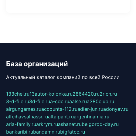
База организаций
Актуальный каталог компаний по всей России
133chel.ru
13autor-kolonka.ru
2864420.ru
2rich.ru
3-d-file.ru
3d-file.ru
a-cdc.ru
aalse.ru
a380club.ru
airgungames.ru
accounts-112.ru
adler-jun.ru
adonyev.ru
alfeihavsalnassr.ru
altaipant.ru
argentinamia.ru
aria-family.ru
arkrym.ru
ashanet.ru
belgorod-day.ru
bankaribi.ru
bandamn.ru
bigfatcc.ru