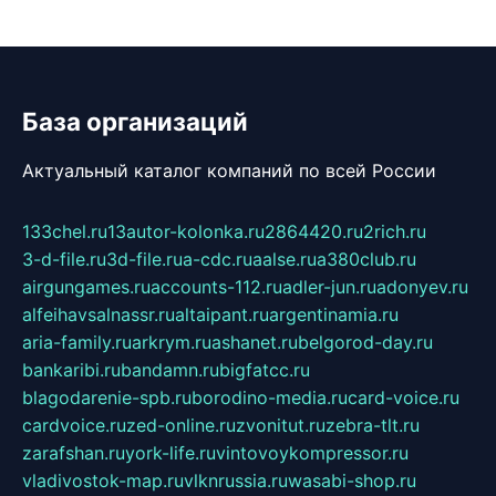
База организаций
Актуальный каталог компаний по всей России
133chel.ru
13autor-kolonka.ru
2864420.ru
2rich.ru
3-d-file.ru
3d-file.ru
a-cdc.ru
aalse.ru
a380club.ru
airgungames.ru
accounts-112.ru
adler-jun.ru
adonyev.ru
alfeihavsalnassr.ru
altaipant.ru
argentinamia.ru
aria-family.ru
arkrym.ru
ashanet.ru
belgorod-day.ru
bankaribi.ru
bandamn.ru
bigfatcc.ru
blagodarenie-spb.ru
borodino-media.ru
card-voice.ru
cardvoice.ru
zed-online.ru
zvonitut.ru
zebra-tlt.ru
zarafshan.ru
york-life.ru
vintovoykompressor.ru
vladivostok-map.ru
vlknrussia.ru
wasabi-shop.ru