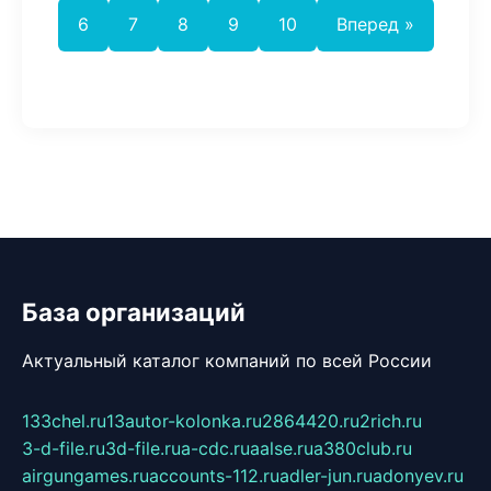
6
7
8
9
10
Вперед »
База организаций
Актуальный каталог компаний по всей России
133chel.ru
13autor-kolonka.ru
2864420.ru
2rich.ru
3-d-file.ru
3d-file.ru
a-cdc.ru
aalse.ru
a380club.ru
airgungames.ru
accounts-112.ru
adler-jun.ru
adonyev.ru