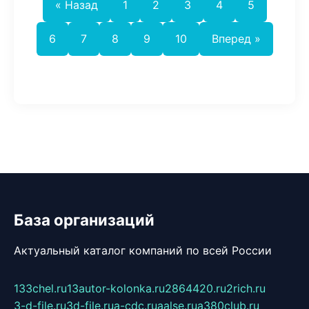
« Назад
1
2
3
4
5
6
7
8
9
10
Вперед »
База организаций
Актуальный каталог компаний по всей России
133chel.ru
13autor-kolonka.ru
2864420.ru
2rich.ru
3-d-file.ru
3d-file.ru
a-cdc.ru
aalse.ru
a380club.ru