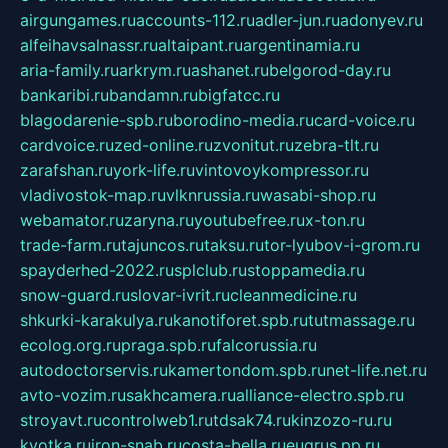
airgungames.ru
accounts-112.ru
adler-jun.ru
adonyev.ru
alfeihavsalnassr.ru
altaipant.ru
argentinamia.ru
aria-family.ru
arkrym.ru
ashanet.ru
belgorod-day.ru
bankaribi.ru
bandamn.ru
bigfatcc.ru
blagodarenie-spb.ru
borodino-media.ru
card-voice.ru
cardvoice.ru
zed-online.ru
zvonitut.ru
zebra-tlt.ru
zarafshan.ru
york-life.ru
vintovoykompressor.ru
vladivostok-map.ru
vlknrussia.ru
wasabi-shop.ru
webamator.ru
zaryna.ru
youtubefree.ru
x-ton.ru
trade-farm.ru
tajuncos.ru
taksu.ru
tor-lyubov-i-grom.ru
spayderhed-2022.ru
splclub.ru
stoppamedia.ru
snow-guard.ru
slovar-ivrit.ru
cleanmedicine.ru
shkurki-karakulya.ru
kanotiforet.spb.ru
tutmassage.ru
ecolog.org.ru
praga.spb.ru
falcorussia.ru
autodoctorservis.ru
kamertondom.spb.ru
net-life.net.ru
avto-vozim.ru
sakhcamera.ru
alliance-electro.spb.ru
stroyavt.ru
controlweb1.ru
tdsak74.ru
kinzozo-ru.ru
kvotka.ru
iron-snab.ru
costa-bella.ru
eugrus.pp.ru