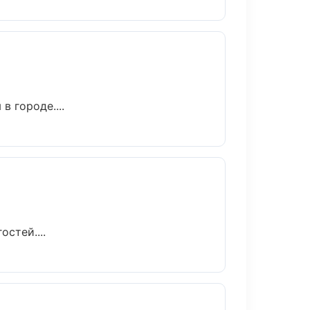
 городе....
стей....