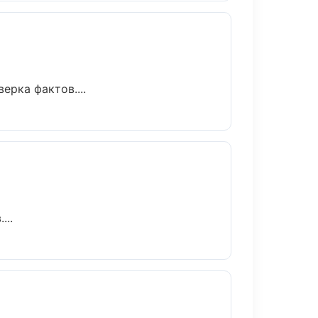
рка фактов....
...