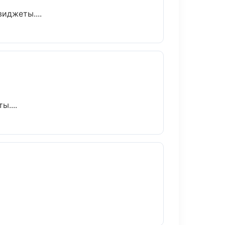
иджеты....
ы....