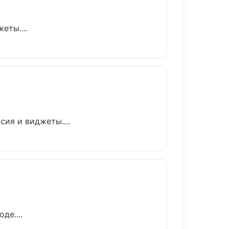
еты....
сия и виджеты....
де....