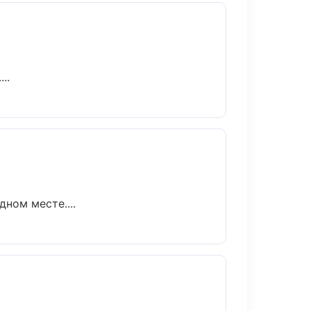
..
ном месте....